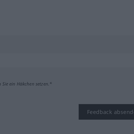
m Sie ein Häkchen setzen.*
Feedback absend