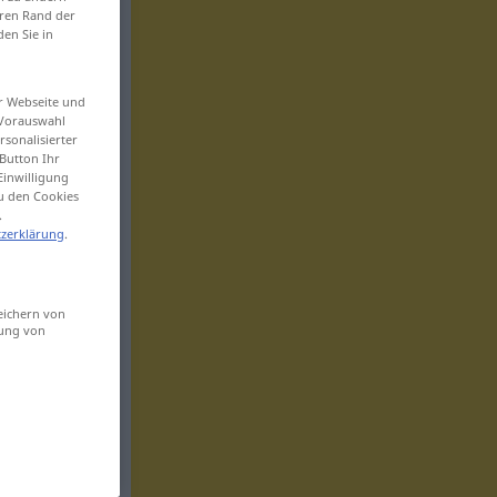
eren Rand der
den Sie in
er Webseite und
 Vorauswahl
sonalisierter
Button Ihr
Einwilligung
zu den Cookies
.
zerklärung
.
eichern von
sung von