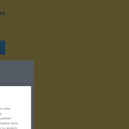
DE
en oder
g-
ustellen“
rweise nicht
en zu ändern