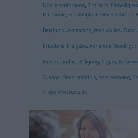
Übereinstimmung
,
Eintracht
,
Einhelligkei
Harmonie
,
Einmütigkeit
,
Einvernehmen
,
Bejahung
,
Akzeptanz
,
Wohlwollen
,
Zuspr
Erlaubnis
,
Freigabe
,
Abnahme
,
Bewilligu
Einverständnis
,
Billigung
,
Segen
,
Befürwo
Zusage
,
Einverständnis
,
Anerkennung
,
Be
© OpenThesaurus.de