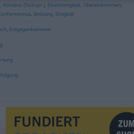
t
,
Konsens (fachspr.)
,
Einstimmigkeit
,
Übereinkommen
,
Konformismus
,
Einklang
,
Einigkeit
uch
,
Entgegenkommen
ng
rtung
folgung