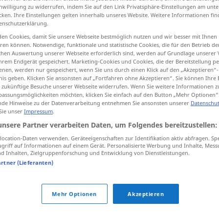
inwilligung zu widerrufen, indem Sie auf den Link Privatsphäre-Einstellungen am unt
cken. Ihre Einstellungen gelten innerhalb unseres Website. Weitere Informationen fin
enschutzerklärung.
en Cookies, damit Sie unsere Webseite bestmöglich nutzen und wir besser mit Ihnen
tippen)
en können. Notwendige, funktionale und statistische Cookies, die für den Betrieb d
ischen Auswertung unserer Webseite erforderlich sind, werden auf Grundlage unserer
hrem Endgerät gespeichert. Marketing-Cookies und Cookies, die der Bereitstellung per
nen, werden nur gespeichert, wenn Sie uns durch einen Klick auf den „Akzeptieren“-
nis geben. Klicken Sie ansonsten auf „Fortfahren ohne Akzeptieren“. Sie können Ihre 
ür zukünftige Besuche unserer Webseite widerrufen. Wenn Sie weitere Informationen 
assungsmöglichkeiten möchten, klicken Sie einfach auf den Button „Mehr Optionen“
de Hinweise zu der Datenverarbeitung entnehmen Sie ansonsten unserer
Datenschut
met
)
Zustimmung
T
 Sie unser
Impressum
.
unsere Partner verarbeiten Daten, um Folgendes bereitzustellen:
ocation-Daten verwenden. Geräteeigenschaften zur Identifikation aktiv abfragen. Sp
g"
griff auf Informationen auf einem Gerät. Personalisierte Werbung und Inhalte, Mes
 Inhalten, Zielgruppenforschung und Entwicklung von Dienstleistungen.
artner (Lieferanten)
Mehr Optionen
Akzeptieren