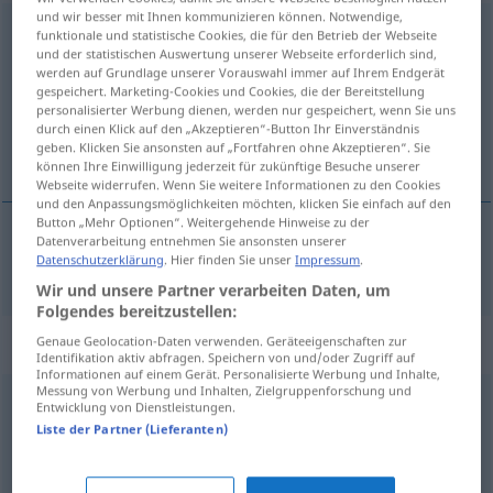
und wir besser mit Ihnen kommunizieren können. Notwendige,
Wohlwollen
[ˈv-]
n
funktionale und statistische Cookies, die für den Betrieb der Webseite
und der statistischen Auswertung unserer Webseite erforderlich sind,
Übersicht aller Übersetzungen
werden auf Grundlage unserer Vorauswahl immer auf Ihrem Endgerät
gespeichert. Marketing-Cookies und Cookies, die der Bereitstellung
(Für mehr Details die Übersetzung anklicken/antippen)
personalisierter Werbung dienen, werden nur gespeichert, wenn Sie uns
durch einen Klick auf den „Akzeptieren“-Button Ihr Einverständnis
welwillendheid
geben. Klicken Sie ansonsten auf „Fortfahren ohne Akzeptieren“. Sie
können Ihre Einwilligung jederzeit für zukünftige Besuche unserer
Webseite widerrufen. Wenn Sie weitere Informationen zu den Cookies
und den Anpassungsmöglichkeiten möchten, klicken Sie einfach auf den
Button „Mehr Optionen“. Weitergehende Hinweise zu der
Datenverarbeitung entnehmen Sie ansonsten unserer
Datenschutzerklärung
. Hier finden Sie unser
Impressum
.
welwillendheid
Wohlwollen
Wir und unsere Partner verarbeiten Daten, um
Folgendes bereitzustellen:
Synonyme für "Wohlwollen"
Genaue Geolocation-Daten verwenden. Geräteeigenschaften zur
Identifikation aktiv abfragen. Speichern von und/oder Zugriff auf
Informationen auf einem Gerät. Personalisierte Werbung und Inhalte,
Messung von Werbung und Inhalten, Zielgruppenforschung und
Entwicklung von Dienstleistungen.
Liebenswürdigkeit
,
Wärme
,
Milde
,
Güte
,
Freundlichkeit
,
Liste der Partner (Lieferanten)
Herzlichkeit
,
Entgegenkommen