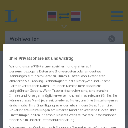
Ihre Privatsphäre ist uns wichtig
Deutsch-Niederländisch Wörterbuch
Wohlwollen
Wir und unsere
716
-Partner speichern und greifen auf
Deutsch-Niederländisch
personenbezogene Daten wie Browserdaten oder eindeutige
Kennungen auf Ihrem Gerät zu. Durch Auswahl von Akzeptieren
Übersetzung für "Wohlwollen"
aktivieren Sie Tracking-Technologien für die unter „Wir und unsere
Partner verarbeiten Daten, um Ihnen Dienste bereitzustellen“
aufgeführten Zwecke. Wenn Tracker deaktiviert sind, sind manche
"Wohlwollen" Niederländisch
Inhalte und Anzeigen möglicherweise nicht mehr so relevant für Sie. Sie
können dieses Menü jederzeit wieder aufrufen, um Ihre Einstellungen zu
Übersetzung
ändern oder Ihre Einwilligung zu widerrufen, indem Sie auf den Link
Privatsphäre-Einstellungen am unteren Rand der Webseite klicken. Ihre
Einstellungen gelten innerhalb unseres Website. Weitere Informationen
„Wohlwollen“
: Neutrum, sächlich
finden Sie in unserer Datenschutzerklärung.
Wir verwenden Cookies, damit Sie unsere Webseite bestmöglich nutzen