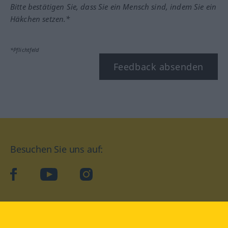
Bitte bestätigen Sie, dass Sie ein Mensch sind, indem Sie ein
Häkchen setzen.*
*Pflichtfeld
Feedback absenden
Besuchen Sie uns auf:
facebook
YouTube
Instagram