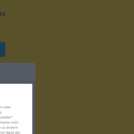
DE
en oder
g-
ustellen“
rweise nicht
en zu ändern
eren Rand der