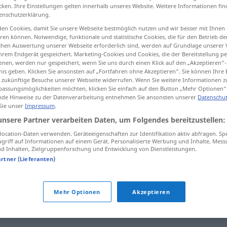
cken. Ihre Einstellungen gelten innerhalb unseres Website. Weitere Informationen fin
enschutzerklärung.
en Cookies, damit Sie unsere Webseite bestmöglich nutzen und wir besser mit Ihnen
en können. Notwendige, funktionale und statistische Cookies, die für den Betrieb d
tippen)
ischen Auswertung unserer Webseite erforderlich sind, werden auf Grundlage unserer
hrem Endgerät gespeichert. Marketing-Cookies und Cookies, die der Bereitstellung per
nen, werden nur gespeichert, wenn Sie uns durch einen Klick auf den „Akzeptieren“-
nis geben. Klicken Sie ansonsten auf „Fortfahren ohne Akzeptieren“. Sie können Ihre 
ür zukünftige Besuche unserer Webseite widerrufen. Wenn Sie weitere Informationen 
assungsmöglichkeiten möchten, klicken Sie einfach auf den Button „Mehr Optionen“
de Hinweise zu der Datenverarbeitung entnehmen Sie ansonsten unserer
Datenschut
 Sie unser
Impressum
.
Liebenswürdigkeit
unsere Partner verarbeiten Daten, um Folgendes bereitzustellen:
ocation-Daten verwenden. Geräteeigenschaften zur Identifikation aktiv abfragen. Sp
griff auf Informationen auf einem Gerät. Personalisierte Werbung und Inhalte, Mes
igkeit"
 Inhalten, Zielgruppenforschung und Entwicklung von Dienstleistungen.
artner (Lieferanten)
Mehr Optionen
Akzeptieren
ichkeit
,
Herzlichkeit
,
Entgegenkommen