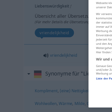
Webseite kli
Liebenswürdigkeit
f
unserer Dat
Wir verwend
Übersicht aller Übersetzungen
kommunizier
(Für mehr Details die Übersetzung anklicken/an
der statist
immer auf I
Werbung die
vriendelijkheid
Einverständ
jederzeit f
und den Anp
Weitergehen
Hier finden
vriendelijkheid
Wir und 
Genaue Geol
und/oder Zu
Synonyme für "Liebenswürd
Werbung und
Liste der P
Kompliment
,
(eine) Nettigkeit
Wohlwollen
,
Wärme
,
Milde
,
Güte
,
Freundl