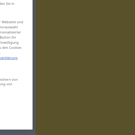
den Sie in
er Webseite und
 Vorauswahl
sonalisierter
Button Ihr
Einwilligung
zu den Cookies
.
zerklärung
.
eichern von
sung von