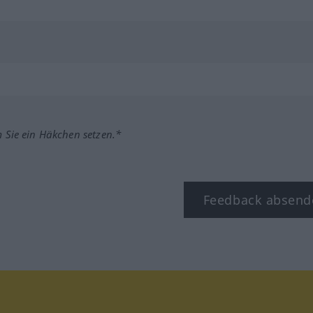
m Sie ein Häkchen setzen.*
Feedback absend