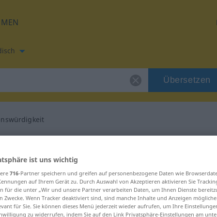
HMEN
disch
Übersetzen
enswürdigkeit
etzung für "Liebenswürdigkeit"
atsphäre ist uns wichtig
disch Übersetzung
sere
716
-Partner speichern und greifen auf personenbezogene Daten wie Browserdat
Kennungen auf Ihrem Gerät zu. Durch Auswahl von Akzeptieren aktivieren Sie Trackin
n für die unter „Wir und unsere Partner verarbeiten Daten, um Ihnen Dienste bereitz
n Zwecke. Wenn Tracker deaktiviert sind, sind manche Inhalte und Anzeigen mögliche
inum, weiblich
evant für Sie. Sie können dieses Menü jederzeit wieder aufrufen, um Ihre Einstellung
inwilligung zu widerrufen, indem Sie auf den Link Privatsphäre-Einstellungen am unt