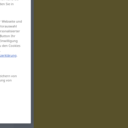
den Sie in
er Webseite und
 Vorauswahl
sonalisierter
Button Ihr
Einwilligung
zu den Cookies
.
zerklärung
.
eichern von
sung von