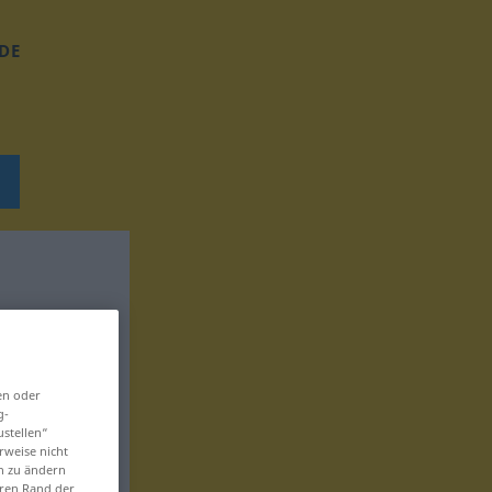
DE
en oder
g-
ustellen“
rweise nicht
en zu ändern
eren Rand der