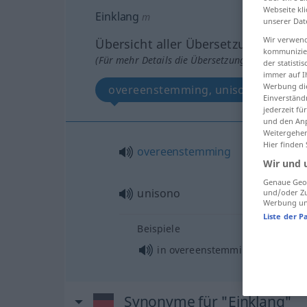
Webseite kli
Einklang
m
unserer Dat
Wir verwend
Übersicht aller Übersetzungen
kommunizier
(Für mehr Details die Übersetzung anklicken/an
der statist
immer auf I
Werbung die
overeenstemming, unisono
Einverständ
jederzeit f
und den Anp
Weitergehen
Hier finden
overeenstemming
Wir und 
Genaue Geol
unisono
und/oder Zu
Werbung und
Liste der P
Beispiele
in overeenstemming met
Synonyme für "Einklang"