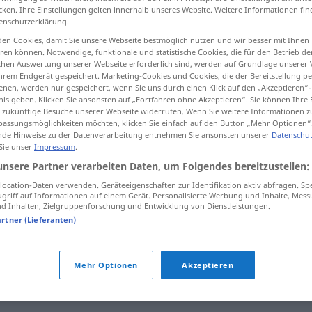
cken. Ihre Einstellungen gelten innerhalb unseres Website. Weitere Informationen fin
enschutzerklärung.
en Cookies, damit Sie unsere Webseite bestmöglich nutzen und wir besser mit Ihnen
en können. Notwendige, funktionale und statistische Cookies, die für den Betrieb d
tippen)
ischen Auswertung unserer Webseite erforderlich sind, werden auf Grundlage unserer
hrem Endgerät gespeichert. Marketing-Cookies und Cookies, die der Bereitstellung per
nen, werden nur gespeichert, wenn Sie uns durch einen Klick auf den „Akzeptieren“-
nis geben. Klicken Sie ansonsten auf „Fortfahren ohne Akzeptieren“. Sie können Ihre 
ür zukünftige Besuche unserer Webseite widerrufen. Wenn Sie weitere Informationen 
assungsmöglichkeiten möchten, klicken Sie einfach auf den Button „Mehr Optionen“
de Hinweise zu der Datenverarbeitung entnehmen Sie ansonsten unserer
Datenschut
 Sie unser
Impressum
.
Einklang
unsere Partner verarbeiten Daten, um Folgendes bereitzustellen:
ocation-Daten verwenden. Geräteeigenschaften zur Identifikation aktiv abfragen. Sp
Einklang
griff auf Informationen auf einem Gerät. Personalisierte Werbung und Inhalte, Mes
MUS
 Inhalten, Zielgruppenforschung und Entwicklung von Dienstleistungen.
artner (Lieferanten)
im Einklang mit
(
DAT
)
Mehr Optionen
Akzeptieren