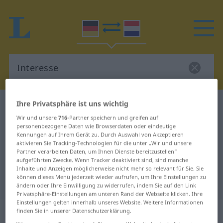
Ihre Privatsphäre ist uns wichtig
Deutsch-Niederländisch Wörterbuch
Interesse
Wir und unsere
716
-Partner speichern und greifen auf
Deutsch-Niederländisch
personenbezogene Daten wie Browserdaten oder eindeutige
Übersetzung für "Interesse"
Kennungen auf Ihrem Gerät zu. Durch Auswahl von Akzeptieren
aktivieren Sie Tracking-Technologien für die unter „Wir und unsere
Partner verarbeiten Daten, um Ihnen Dienste bereitzustellen“
aufgeführten Zwecke. Wenn Tracker deaktiviert sind, sind manche
"Interesse" Niederländisch
Inhalte und Anzeigen möglicherweise nicht mehr so relevant für Sie. Sie
können dieses Menü jederzeit wieder aufrufen, um Ihre Einstellungen zu
Übersetzung
ändern oder Ihre Einwilligung zu widerrufen, indem Sie auf den Link
Privatsphäre-Einstellungen am unteren Rand der Webseite klicken. Ihre
Einstellungen gelten innerhalb unseres Website. Weitere Informationen
„Interesse“
: Neutrum, sächlich
finden Sie in unserer Datenschutzerklärung.