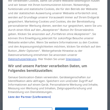
Wir verwenden Cookies, damit Sie unsere Webseite bestmöglich nutzen
und wir besser mit Ihnen kommunizieren können. Notwendige,
Interesse
n
<
-s
;
-n
>
funktionale und statistische Cookies, die für den Betrieb der Webseite
und der statistischen Auswertung unserer Webseite erforderlich sind,
Übersicht aller Übersetzungen
werden auf Grundlage unserer Vorauswahl immer auf Ihrem Endgerät
gespeichert. Marketing-Cookies und Cookies, die der Bereitstellung
(Für mehr Details die Übersetzung anklicken/antippen)
personalisierter Werbung dienen, werden nur gespeichert, wenn Sie uns
durch einen Klick auf den „Akzeptieren“-Button Ihr Einverständnis
het belang, interesse, belangstelling
geben. Klicken Sie ansonsten auf „Fortfahren ohne Akzeptieren“. Sie
können Ihre Einwilligung jederzeit für zukünftige Besuche unserer
Webseite widerrufen. Wenn Sie weitere Informationen zu den Cookies
und den Anpassungsmöglichkeiten möchten, klicken Sie einfach auf den
Button „Mehr Optionen“. Weitergehende Hinweise zu der
Datenverarbeitung entnehmen Sie ansonsten unserer
interesse (
a.
het),
belangstelling
Interesse
Datenschutzerklärung
. Hier finden Sie unser
Impressum
.
Wir und unsere Partner verarbeiten Daten, um
(het)
belang
Interesse
Belang
Folgendes bereitzustellen:
Genaue Geolocation-Daten verwenden. Geräteeigenschaften zur
Identifikation aktiv abfragen. Speichern von und/oder Zugriff auf
Informationen auf einem Gerät. Personalisierte Werbung und Inhalte,
Messung von Werbung und Inhalten, Zielgruppenforschung und
Entwicklung von Dienstleistungen.
Synonyme für "Interesse"
Liste der Partner (Lieferanten)