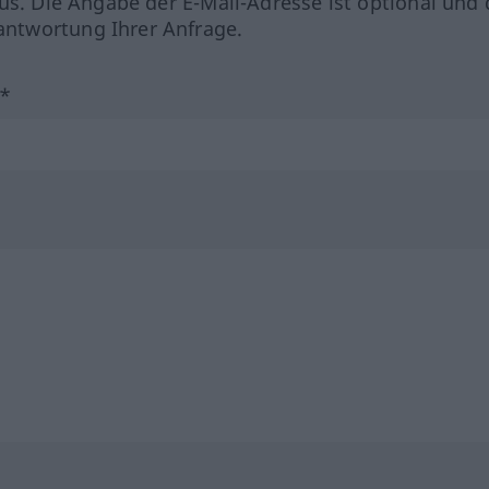
us. Die Angabe der E-Mail-Adresse ist optional und 
ntwortung Ihrer Anfrage.
?*