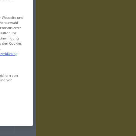
er Webseite und
 Vorauswahl
sonalisierter
Button Ihr
Einwilligung
zu den Cookies
.
zerklärung
.
eichern von
sung von