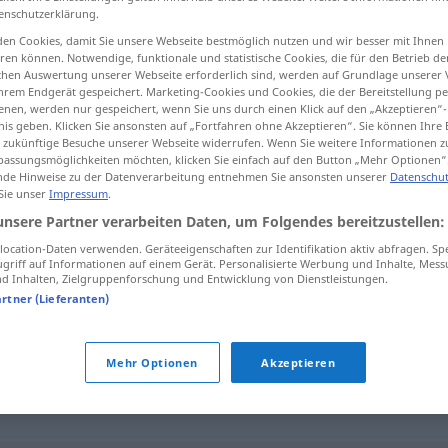
enschutzerklärung.
en Cookies, damit Sie unsere Webseite bestmöglich nutzen und wir besser mit Ihnen
en können. Notwendige, funktionale und statistische Cookies, die für den Betrieb d
ischen Auswertung unserer Webseite erforderlich sind, werden auf Grundlage unserer
tippen)
hrem Endgerät gespeichert. Marketing-Cookies und Cookies, die der Bereitstellung per
nen, werden nur gespeichert, wenn Sie uns durch einen Klick auf den „Akzeptieren“-
nis geben. Klicken Sie ansonsten auf „Fortfahren ohne Akzeptieren“. Sie können Ihre 
ür zukünftige Besuche unserer Webseite widerrufen. Wenn Sie weitere Informationen 
assungsmöglichkeiten möchten, klicken Sie einfach auf den Button „Mehr Optionen“
de Hinweise zu der Datenverarbeitung entnehmen Sie ansonsten unserer
Datenschut
 Sie unser
Impressum
.
Deutung
unsere Partner verarbeiten Daten, um Folgendes bereitzustellen:
ocation-Daten verwenden. Geräteeigenschaften zur Identifikation aktiv abfragen. Sp
griff auf Informationen auf einem Gerät. Personalisierte Werbung und Inhalte, Mes
 Inhalten, Zielgruppenforschung und Entwicklung von Dienstleistungen.
artner (Lieferanten)
retation
,
Auslegung
,
Perspektive
Mehr Optionen
Akzeptieren