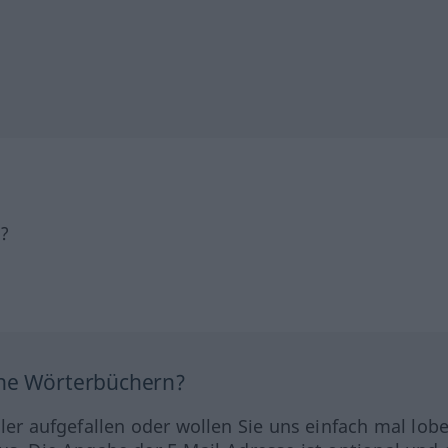
h?
ine Wörterbüchern?
hler aufgefallen oder wollen Sie uns einfach mal lob