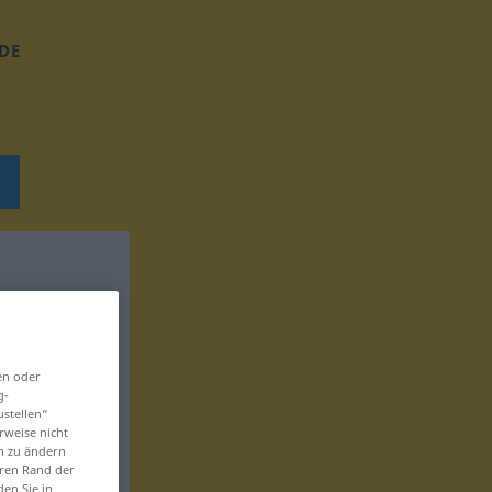
DE
en oder
g-
ustellen“
rweise nicht
en zu ändern
eren Rand der
den Sie in