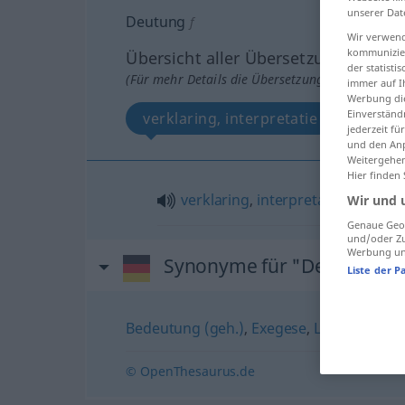
unserer Dat
Deutung
f
Wir verwend
kommunizier
Übersicht aller Übersetzungen
der statist
(Für mehr Details die Übersetzung anklicken/an
immer auf I
Werbung die
Einverständ
verklaring, interpretatie
jederzeit f
und den Anp
Weitergehen
Hier finden
verklaring
,
interpretatie
Wir und 
Genaue Geol
und/oder Zu
Werbung und
Synonyme für "Deutung"
Liste der P
Bedeutung (geh.)
,
Exegese
,
Lesart
,
Interp
© OpenThesaurus.de