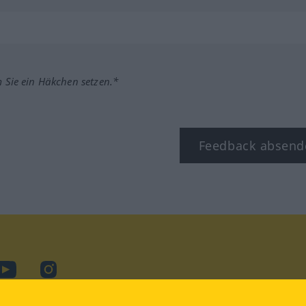
m Sie ein Häkchen setzen.*
Feedback absend
ook
YouTube
Instagram