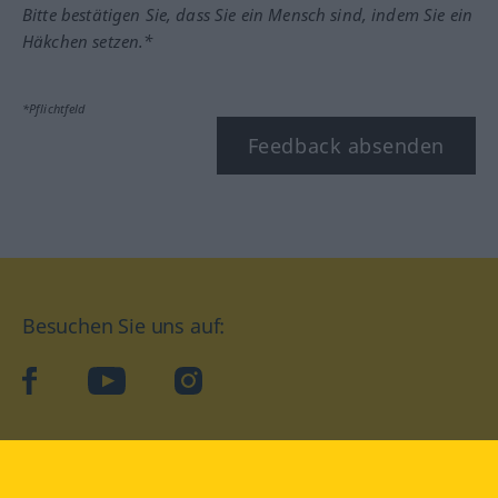
Bitte bestätigen Sie, dass Sie ein Mensch sind, indem Sie ein
Häkchen setzen.*
*Pflichtfeld
Feedback absenden
Besuchen Sie uns auf:
facebook
YouTube
Instagram