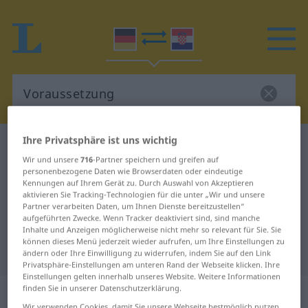
Ihre Privatsphäre ist uns wichtig
Deutsch-Kroatisch Wörterbuch
Voraussetzung
Wir und unsere
716
-Partner speichern und greifen auf
Deutsch-Kroatisch Übersetzung für
personenbezogene Daten wie Browserdaten oder eindeutige
Kennungen auf Ihrem Gerät zu. Durch Auswahl von Akzeptieren
"Voraussetzung"
aktivieren Sie Tracking-Technologien für die unter „Wir und unsere
Partner verarbeiten Daten, um Ihnen Dienste bereitzustellen“
aufgeführten Zwecke. Wenn Tracker deaktiviert sind, sind manche
"Voraussetzung" Kroatisch
Inhalte und Anzeigen möglicherweise nicht mehr so relevant für Sie. Sie
können dieses Menü jederzeit wieder aufrufen, um Ihre Einstellungen zu
Übersetzung
ändern oder Ihre Einwilligung zu widerrufen, indem Sie auf den Link
Privatsphäre-Einstellungen am unteren Rand der Webseite klicken. Ihre
Einstellungen gelten innerhalb unseres Website. Weitere Informationen
„Voraussetzung“
: Femininum
finden Sie in unserer Datenschutzerklärung.
Wir verwenden Cookies, damit Sie unsere Webseite bestmöglich nutzen