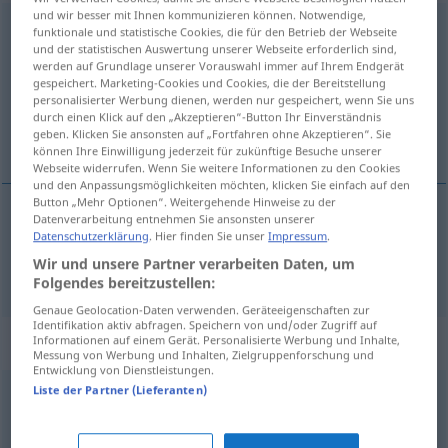
und wir besser mit Ihnen kommunizieren können. Notwendige,
Voraussetzung
f
<
Voraussetzung
;
-en
>
funktionale und statistische Cookies, die für den Betrieb der Webseite
und der statistischen Auswertung unserer Webseite erforderlich sind,
Übersicht aller Übersetzungen
werden auf Grundlage unserer Vorauswahl immer auf Ihrem Endgerät
gespeichert. Marketing-Cookies und Cookies, die der Bereitstellung
(Für mehr Details die Übersetzung anklicken/antippen)
personalisierter Werbung dienen, werden nur gespeichert, wenn Sie uns
durch einen Klick auf den „Akzeptieren“-Button Ihr Einverständnis
pretpostavka
geben. Klicken Sie ansonsten auf „Fortfahren ohne Akzeptieren“. Sie
können Ihre Einwilligung jederzeit für zukünftige Besuche unserer
Webseite widerrufen. Wenn Sie weitere Informationen zu den Cookies
und den Anpassungsmöglichkeiten möchten, klicken Sie einfach auf den
Button „Mehr Optionen“. Weitergehende Hinweise zu der
Datenverarbeitung entnehmen Sie ansonsten unserer
Datenschutzerklärung
. Hier finden Sie unser
Impressum
.
pretpostavka
Voraussetzung
Wir und unsere Partner verarbeiten Daten, um
Folgendes bereitzustellen:
Genaue Geolocation-Daten verwenden. Geräteeigenschaften zur
Identifikation aktiv abfragen. Speichern von und/oder Zugriff auf
Synonyme für "Voraussetzung"
Informationen auf einem Gerät. Personalisierte Werbung und Inhalte,
Messung von Werbung und Inhalten, Zielgruppenforschung und
Entwicklung von Dienstleistungen.
Liste der Partner (Lieferanten)
Vermutung
,
Annahme
,
Hypothese (geh.)