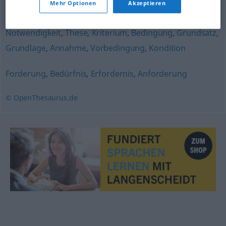
Mehr Optionen
Akzeptieren
Ursache
,
Grund
Notwendigkeit
,
These
,
Kriterium
,
Bedingung
,
Grundsatz
,
Grundlage
,
Annahme
,
Vorbedingung
,
Kondition
Forderung
,
Bedürfnis
,
Erfordernis
,
Anforderung
© OpenThesaurus.de