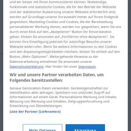
und wir besser mit Ihnen kommunizieren können. Notwendige,
funktionale und statistische Cookies, die für den Betrieb der Webseite
Notwendigkeit
f
<
Notwendigkeit
;
-en
>
und der statistischen Auswertung unserer Webseite erforderlich sind,
werden auf Grundlage unserer Vorauswahl immer auf Ihrem Endgerät
Übersicht aller Übersetzungen
gespeichert. Marketing-Cookies und Cookies, die der Bereitstellung
personalisierter Werbung dienen, werden nur gespeichert, wenn Sie uns
(Für mehr Details die Übersetzung anklicken/antippen)
durch einen Klick auf den „Akzeptieren“-Button Ihr Einverständnis
geben. Klicken Sie ansonsten auf „Fortfahren ohne Akzeptieren“. Sie
potreba, nužnost
können Ihre Einwilligung jederzeit für zukünftige Besuche unserer
Webseite widerrufen. Wenn Sie weitere Informationen zu den Cookies
und den Anpassungsmöglichkeiten möchten, klicken Sie einfach auf den
Button „Mehr Optionen“. Weitergehende Hinweise zu der
Datenverarbeitung entnehmen Sie ansonsten unserer
Datenschutzerklärung
. Hier finden Sie unser
Impressum
.
potreba
,
nužnost
f
Notwendigkeit
Wir und unsere Partner verarbeiten Daten, um
Folgendes bereitzustellen:
Genaue Geolocation-Daten verwenden. Geräteeigenschaften zur
Synonyme für "Notwendigkeit"
Identifikation aktiv abfragen. Speichern von und/oder Zugriff auf
Informationen auf einem Gerät. Personalisierte Werbung und Inhalte,
Messung von Werbung und Inhalten, Zielgruppenforschung und
Entwicklung von Dienstleistungen.
These
,
Kriterium
,
Bedingung
,
Grundsatz
,
Grundlage
,
Liste der Partner (Lieferanten)
Annahme
,
Voraussetzung
,
Vorbedingung
,
Kondition
Mehr Optionen
Akzeptieren