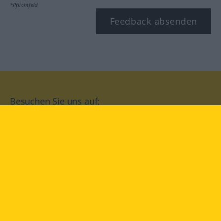
*Pflichtfeld
Feedback absenden
Besuchen Sie uns auf:
facebook
YouTube
Instagram
Langenscheidt
NUTZUNGSBEDINGUNGEN