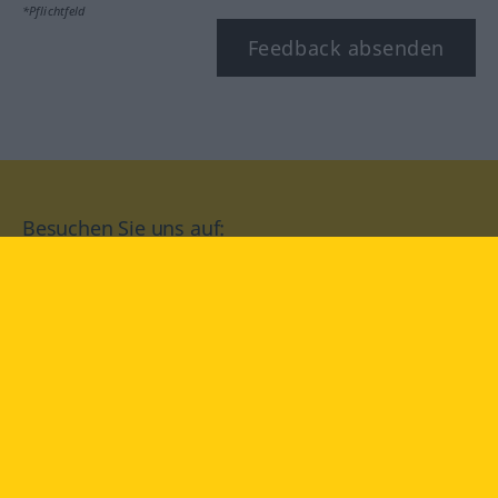
*Pflichtfeld
Feedback absenden
Besuchen Sie uns auf:
facebook
YouTube
Instagram
Langenscheidt
NUTZUNGSBEDINGUNGEN