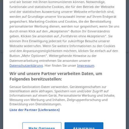
und wir besser mit Ihnen kommunizieren können. Notwendige,
funktionale und statistische Cookies, die für den Betrieb der Webseite
Vorbedingung
f
<
Vorbedingung
;
-en
>
und der statistischen Auswertung unserer Webseite erforderlich sind,
werden auf Grundlage unserer Vorauswahl immer auf Ihrem Endgerät
Übersicht aller Übersetzungen
gespeichert. Marketing-Cookies und Cookies, die der Bereitstellung
personalisierter Werbung dienen, werden nur gespeichert, wenn Sie uns
(Für mehr Details die Übersetzung anklicken/antippen)
durch einen Klick auf den „Akzeptieren“-Button Ihr Einverständnis
geben. Klicken Sie ansonsten auf „Fortfahren ohne Akzeptieren“. Sie
preduvjet
können Ihre Einwilligung jederzeit für zukünftige Besuche unserer
Webseite widerrufen. Wenn Sie weitere Informationen zu den Cookies
und den Anpassungsmöglichkeiten möchten, klicken Sie einfach auf den
Button „Mehr Optionen“. Weitergehende Hinweise zu der
Datenverarbeitung entnehmen Sie ansonsten unserer
Datenschutzerklärung
. Hier finden Sie unser
Impressum
.
preduvjet
Vorbedingung
Wir und unsere Partner verarbeiten Daten, um
Folgendes bereitzustellen:
Genaue Geolocation-Daten verwenden. Geräteeigenschaften zur
Synonyme für "Vorbedingung"
Identifikation aktiv abfragen. Speichern von und/oder Zugriff auf
Informationen auf einem Gerät. Personalisierte Werbung und Inhalte,
Messung von Werbung und Inhalten, Zielgruppenforschung und
Entwicklung von Dienstleistungen.
Notwendigkeit
,
These
,
Kriterium
,
Bedingung
,
Grundsatz
,
Liste der Partner (Lieferanten)
Grundlage
,
Annahme
,
Voraussetzung
,
Kondition
Mehr Optionen
Akzeptieren