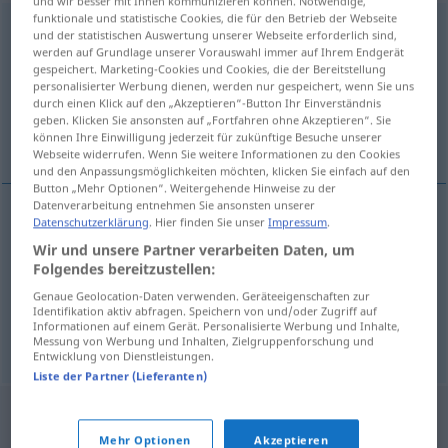
und wir besser mit Ihnen kommunizieren können. Notwendige,
funktionale und statistische Cookies, die für den Betrieb der Webseite
pretpostavka
<
gen
pl
-vaka
, -vki
>
und der statistischen Auswertung unserer Webseite erforderlich sind,
werden auf Grundlage unserer Vorauswahl immer auf Ihrem Endgerät
Übersicht aller Übersetzungen
gespeichert. Marketing-Cookies und Cookies, die der Bereitstellung
personalisierter Werbung dienen, werden nur gespeichert, wenn Sie uns
(Für mehr Details die Übersetzung anklicken/antippen)
durch einen Klick auf den „Akzeptieren“-Button Ihr Einverständnis
geben. Klicken Sie ansonsten auf „Fortfahren ohne Akzeptieren“. Sie
Voraussetzung, Vermutung, Annahme
können Ihre Einwilligung jederzeit für zukünftige Besuche unserer
Webseite widerrufen. Wenn Sie weitere Informationen zu den Cookies
und den Anpassungsmöglichkeiten möchten, klicken Sie einfach auf den
Button „Mehr Optionen“. Weitergehende Hinweise zu der
Datenverarbeitung entnehmen Sie ansonsten unserer
Datenschutzerklärung
. Hier finden Sie unser
Impressum
.
Voraussetzung
f
pretpostavka
Wir und unsere Partner verarbeiten Daten, um
Folgendes bereitzustellen:
Vermutung
f
pretpostavka
Genaue Geolocation-Daten verwenden. Geräteeigenschaften zur
Identifikation aktiv abfragen. Speichern von und/oder Zugriff auf
Informationen auf einem Gerät. Personalisierte Werbung und Inhalte,
Annahme
f
pretpostavka
Messung von Werbung und Inhalten, Zielgruppenforschung und
Entwicklung von Dienstleistungen.
Liste der Partner (Lieferanten)
Mehr Optionen
Akzeptieren