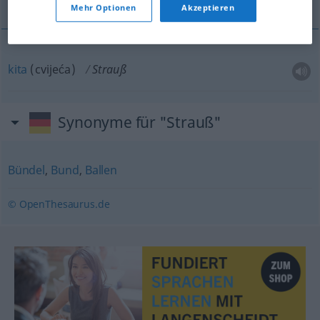
Mehr Optionen
Akzeptieren
kita
(cvijeća)
Strauß
Synonyme für "Strauß"
Bündel
,
Bund
,
Ballen
© OpenThesaurus.de