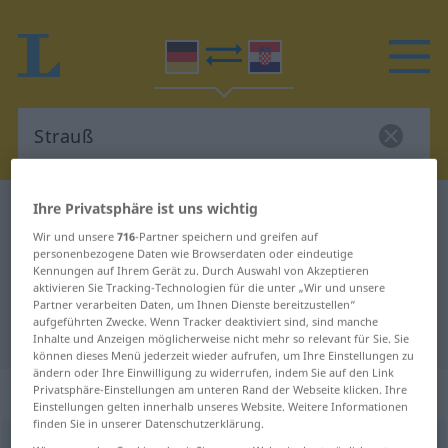
Ihre Privatsphäre ist uns wichtig
Deutsch-Kroatisch Wörterbuch
Strauß
Wir und unsere
716
-Partner speichern und greifen auf
Deutsch-Kroatisch Übersetzung für
personenbezogene Daten wie Browserdaten oder eindeutige
"Strauß"
Kennungen auf Ihrem Gerät zu. Durch Auswahl von Akzeptieren
aktivieren Sie Tracking-Technologien für die unter „Wir und unsere
Partner verarbeiten Daten, um Ihnen Dienste bereitzustellen“
aufgeführten Zwecke. Wenn Tracker deaktiviert sind, sind manche
"Strauß" Kroatisch Übersetzung
Inhalte und Anzeigen möglicherweise nicht mehr so relevant für Sie. Sie
können dieses Menü jederzeit wieder aufrufen, um Ihre Einstellungen zu
ändern oder Ihre Einwilligung zu widerrufen, indem Sie auf den Link
„Strauß“
: Maskulinum
Privatsphäre-Einstellungen am unteren Rand der Webseite klicken. Ihre
Einstellungen gelten innerhalb unseres Website. Weitere Informationen
finden Sie in unserer Datenschutzerklärung.
Strauß
m
<
-es
;
-e
>