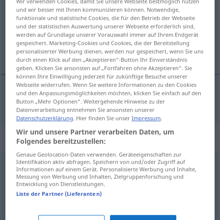
Wir verwenden Cookies, damit Sie unsere Webseite bestmöglich nutzen
und wir besser mit Ihnen kommunizieren können. Notwendige,
Übersicht aller Übersetzungen
funktionale und statistische Cookies, die für den Betrieb der Webseite
und der statistischen Auswertung unserer Webseite erforderlich sind,
(Für mehr Details die Übersetzung anklicken/antippen)
werden auf Grundlage unserer Vorauswahl immer auf Ihrem Endgerät
gespeichert. Marketing-Cookies und Cookies, die der Bereitstellung
noj
personalisierter Werbung dienen, werden nur gespeichert, wenn Sie uns
durch einen Klick auf den „Akzeptieren“-Button Ihr Einverständnis
geben. Klicken Sie ansonsten auf „Fortfahren ohne Akzeptieren“. Sie
können Ihre Einwilligung jederzeit für zukünftige Besuche unserer
Webseite widerrufen. Wenn Sie weitere Informationen zu den Cookies
und den Anpassungsmöglichkeiten möchten, klicken Sie einfach auf den
noj
Strauß
Button „Mehr Optionen“. Weitergehende Hinweise zu der
ZOOL
Datenverarbeitung entnehmen Sie ansonsten unserer
Datenschutzerklärung
. Hier finden Sie unser
Impressum
.
Wir und unsere Partner verarbeiten Daten, um
„Strauß“
: Maskulinum
Folgendes bereitzustellen:
Genaue Geolocation-Daten verwenden. Geräteeigenschaften zur
Identifikation aktiv abfragen. Speichern von und/oder Zugriff auf
Strauß
m
<
-es
;
Sträuße
>
Informationen auf einem Gerät. Personalisierte Werbung und Inhalte,
Messung von Werbung und Inhalten, Zielgruppenforschung und
Übersicht aller Übersetzungen
Entwicklung von Dienstleistungen.
Liste der Partner (Lieferanten)
(Für mehr Details die Übersetzung anklicken/antippen)
kita