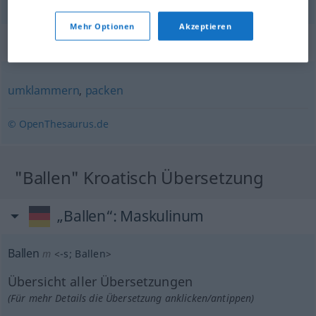
Mehr Optionen
Akzeptieren
Synonyme für "ballen"
umklammern
,
packen
© OpenThesaurus.de
"Ballen" Kroatisch Übersetzung
„Ballen“
: Maskulinum
Ballen
m
<
-s
;
Ballen
>
Übersicht aller Übersetzungen
(Für mehr Details die Übersetzung anklicken/antippen)