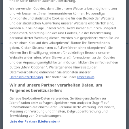
finden Sie in unserer Datenschutzerklärung.
Wir verwenden Cookies, damit Sie unsere Webseite bestmöglich nutzen
Übersicht aller Übersetzungen
und wir besser mit Ihnen kommunizieren können. Notwendige,
(Für mehr Details die Übersetzung anklicken/antippen)
funktionale und statistische Cookies, die für den Betrieb der Webseite
und der statistischen Auswertung unserer Webseite erforderlich sind,
werden auf Grundlage unserer Vorauswahl immer auf Ihrem Endgerät
stisnuti pesnicu
gespeichert. Marketing-Cookies und Cookies, die der Bereitstellung
personalisierter Werbung dienen, werden nur gespeichert, wenn Sie uns
durch einen Klick auf den „Akzeptieren“-Button Ihr Einverständnis
geben. Klicken Sie ansonsten auf „Fortfahren ohne Akzeptieren“. Sie
können Ihre Einwilligung jederzeit für zukünftige Besuche unserer
Beispiele
Webseite widerrufen. Wenn Sie weitere Informationen zu den Cookies
und den Anpassungsmöglichkeiten möchten, klicken Sie einfach auf den
die
Faust
ballen
Button „Mehr Optionen“. Weitergehende Hinweise zu der
Datenverarbeitung entnehmen Sie ansonsten unserer
stisnuti
pesnicu
Datenschutzerklärung
. Hier finden Sie unser
Impressum
.
Wir und unsere Partner verarbeiten Daten, um
Folgendes bereitzustellen:
Genaue Geolocation-Daten verwenden. Geräteeigenschaften zur
Beispielsätze für "ballen"
Identifikation aktiv abfragen. Speichern von und/oder Zugriff auf
Informationen auf einem Gerät. Personalisierte Werbung und Inhalte,
Messung von Werbung und Inhalten, Zielgruppenforschung und
Entwicklung von Dienstleistungen.
die
Faust
ballen
Liste der Partner (Lieferanten)
stisnuti
pesnicu