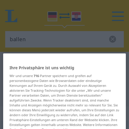
Deutsch-Kroatisch Wörterbuch
ballen
Ihre Privatsphäre ist uns wichtig
Deutsch-Kroatisch Übersetzung für
Wir und unsere
716
-Partner speichern und greifen auf
"ballen"
personenbezogene Daten wie Browserdaten oder eindeutige
Kennungen auf Ihrem Gerät zu. Durch Auswahl von Akzeptieren
aktivieren Sie Tracking-Technologien für die unter „Wir und unsere
"ballen" Kroatisch Übersetzung
Partner verarbeiten Daten, um Ihnen Dienste bereitzustellen“
aufgeführten Zwecke. Wenn Tracker deaktiviert sind, sind manche
Inhalte und Anzeigen möglicherweise nicht mehr so relevant für Sie. Sie
können dieses Menü jederzeit wieder aufrufen, um Ihre Einstellungen zu
„ballen“
ändern oder Ihre Einwilligung zu widerrufen, indem Sie auf den Link
Privatsphäre-Einstellungen am unteren Rand der Webseite klicken. Ihre
Einstellungen gelten innerhalb unseres Website. Weitere Informationen
ballen