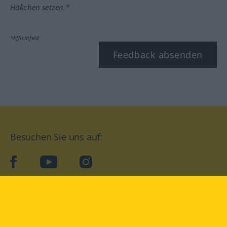
Häkchen setzen.*
*Pflichtfeld
Feedback absenden
Besuchen Sie uns auf:
facebook
YouTube
Instagram
Langenscheidt