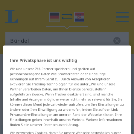
Ihre Privatsphäre ist uns wichtig
Deutsch-Kroatisch Wörterbuch
Bündel
Wir und unsere
716
-Partner speichern und greifen auf
Deutsch-Kroatisch Übersetzung für
personenbezogene Daten wie Browserdaten oder eindeutige
Kennungen auf Ihrem Gerät zu. Durch Auswahl von Akzeptieren
"Bündel"
aktivieren Sie Tracking-Technologien für die unter „Wir und unsere
Partner verarbeiten Daten, um Ihnen Dienste bereitzustellen“
aufgeführten Zwecke. Wenn Tracker deaktiviert sind, sind manche
"Bündel" Kroatisch Übersetzung
Inhalte und Anzeigen möglicherweise nicht mehr so relevant für Sie. Sie
können dieses Menü jederzeit wieder aufrufen, um Ihre Einstellungen zu
ändern oder Ihre Einwilligung zu widerrufen, indem Sie auf den Link
Privatsphäre-Einstellungen am unteren Rand der Webseite klicken. Ihre
„Bündel“
: Neutrum
Einstellungen gelten innerhalb unseres Website. Weitere Informationen
finden Sie in unserer Datenschutzerklärung.
Bündel
Wir verwenden Cookies, damit Sie unsere Webseite bestmöglich nutzen
n
<
-s
;
Bündel
>