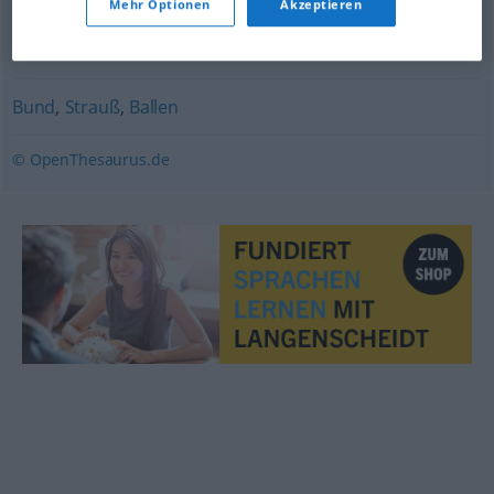
Mehr Optionen
Akzeptieren
Ballen
Bund
,
Strauß
,
Ballen
© OpenThesaurus.de