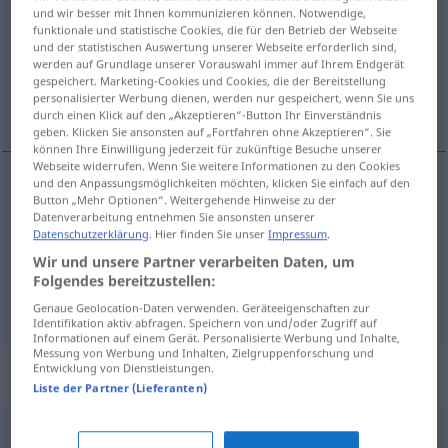
und wir besser mit Ihnen kommunizieren können. Notwendige,
funktionale und statistische Cookies, die für den Betrieb der Webseite
Übersicht aller Übersetzungen
und der statistischen Auswertung unserer Webseite erforderlich sind,
(Für mehr Details die Übersetzung anklicken/antippen)
werden auf Grundlage unserer Vorauswahl immer auf Ihrem Endgerät
gespeichert. Marketing-Cookies und Cookies, die der Bereitstellung
personalisierter Werbung dienen, werden nur gespeichert, wenn Sie uns
snop, svežanj, smotak
durch einen Klick auf den „Akzeptieren“-Button Ihr Einverständnis
geben. Klicken Sie ansonsten auf „Fortfahren ohne Akzeptieren“. Sie
können Ihre Einwilligung jederzeit für zukünftige Besuche unserer
Webseite widerrufen. Wenn Sie weitere Informationen zu den Cookies
und den Anpassungsmöglichkeiten möchten, klicken Sie einfach auf den
Button „Mehr Optionen“. Weitergehende Hinweise zu der
snop
Bündel
Geldscheine
Datenverarbeitung entnehmen Sie ansonsten unserer
Datenschutzerklärung
. Hier finden Sie unser
Impressum
.
svežanj
Bündel
Papier, Stroh
Wir und unsere Partner verarbeiten Daten, um
Folgendes bereitzustellen:
smotak
Bündel
Stoff
Genaue Geolocation-Daten verwenden. Geräteeigenschaften zur
Identifikation aktiv abfragen. Speichern von und/oder Zugriff auf
Informationen auf einem Gerät. Personalisierte Werbung und Inhalte,
Messung von Werbung und Inhalten, Zielgruppenforschung und
Entwicklung von Dienstleistungen.
Synonyme für "Bündel"
Liste der Partner (Lieferanten)
Sammlung
,
Knäuel