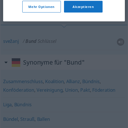
Mehr Optionen
Akzeptieren
svežanj
svežanj
Bund
Schlüssel
Synonyme für "Bund"
Zusammenschluss
,
Koalition
,
Allianz
,
Bündnis
,
Konföderation
,
Vereinigung
,
Union
,
Pakt
,
Föderation
Liga
,
Bündnis
Bündel
,
Strauß
,
Ballen