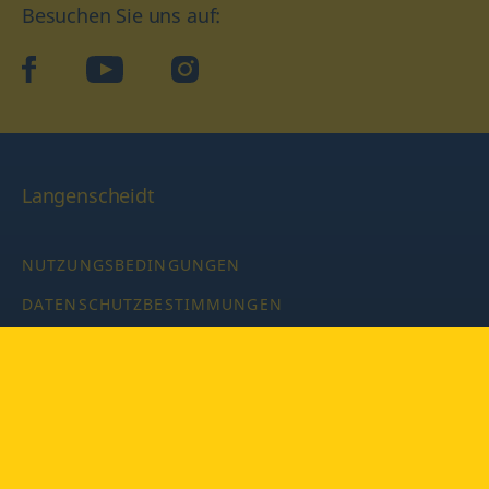
Besuchen Sie uns auf:
facebook
YouTube
Instagram
Langenscheidt
NUTZUNGSBEDINGUNGEN
DATENSCHUTZBESTIMMUNGEN
IMPRESSUM
PRIVATSPHÄRE-EINSTELLUNGEN
LATEINWÖRTERBUCH MIT CODE
Copyright © 2026 PONS Langenscheidt GmbH, Alle Rechte