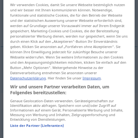
Wir verwenden Cookies, damit Sie unsere Webseite bestmöglich nutzen
und wir besser mit Ihnen kommunizieren können. Notwendige,
Übersicht aller Übersetzungen
funktionale und statistische Cookies, die für den Betrieb der Webseite
(Für mehr Details die Übersetzung anklicken/antippen)
und der statistischen Auswertung unserer Webseite erforderlich sind,
werden auf Grundlage unserer Vorauswahl immer auf Ihrem Endgerät
gespeichert. Marketing-Cookies und Cookies, die der Bereitstellung
savez, pojas
personalisierter Werbung dienen, werden nur gespeichert, wenn Sie uns
durch einen Klick auf den „Akzeptieren“-Button Ihr Einverständnis
geben. Klicken Sie ansonsten auf „Fortfahren ohne Akzeptieren“. Sie
können Ihre Einwilligung jederzeit für zukünftige Besuche unserer
Webseite widerrufen. Wenn Sie weitere Informationen zu den Cookies
und den Anpassungsmöglichkeiten möchten, klicken Sie einfach auf den
savez
Bund
Staaten usw
Button „Mehr Optionen“. Weitergehende Hinweise zu der
Datenverarbeitung entnehmen Sie ansonsten unserer
pojas
Bund
Hose
Datenschutzerklärung
. Hier finden Sie unser
Impressum
.
Wir und unsere Partner verarbeiten Daten, um
Folgendes bereitzustellen:
„Bund“
: Neutrum
Genaue Geolocation-Daten verwenden. Geräteeigenschaften zur
Identifikation aktiv abfragen. Speichern von und/oder Zugriff auf
Informationen auf einem Gerät. Personalisierte Werbung und Inhalte,
Messung von Werbung und Inhalten, Zielgruppenforschung und
Bund
n
<
-(e)s
;
-e
>
Entwicklung von Dienstleistungen.
Liste der Partner (Lieferanten)
Übersicht aller Übersetzungen
(Für mehr Details die Übersetzung anklicken/antippen)