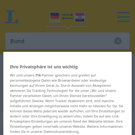
Deutsch-Kroatisch Wörterbuch
Bund
Ihre Privatsphäre ist uns wichtig
Deutsch-Kroatisch Übersetzung für
Wir und unsere
716
-Partner speichern und greifen auf
personenbezogene Daten wie Browserdaten oder eindeutige
"Bund"
Kennungen auf Ihrem Gerät zu. Durch Auswahl von Akzeptieren
aktivieren Sie Tracking-Technologien für die unter „Wir und unsere
Partner verarbeiten Daten, um Ihnen Dienste bereitzustellen“
"Bund" Kroatisch Übersetzung
aufgeführten Zwecke. Wenn Tracker deaktiviert sind, sind manche
Inhalte und Anzeigen möglicherweise nicht mehr so relevant für Sie. Sie
können dieses Menü jederzeit wieder aufrufen, um Ihre Einstellungen zu
ändern oder Ihre Einwilligung zu widerrufen, indem Sie auf den Link
„Bund“
: Maskulinum
Privatsphäre-Einstellungen am unteren Rand der Webseite klicken. Ihre
Einstellungen gelten innerhalb unseres Website. Weitere Informationen
finden Sie in unserer Datenschutzerklärung.
Bund
m
<
-(e)s
;
Bünde
>