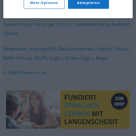
Mehr Optionen
Akzeptieren
Unbehagen
,
Besorgnis
,
Unruhe
Gewahrsam
,
Fürsorge
,
Schutz
,
Verantwortung
,
Aufsicht
,
Obhut
Bedenken
,
Angstgefühl
,
Beklommenheit
,
Furcht
,
Scheu
,
Befürchtung
,
Muffe (ugs.)
,
Schiss (ugs.)
,
Angst
© OpenThesaurus.de