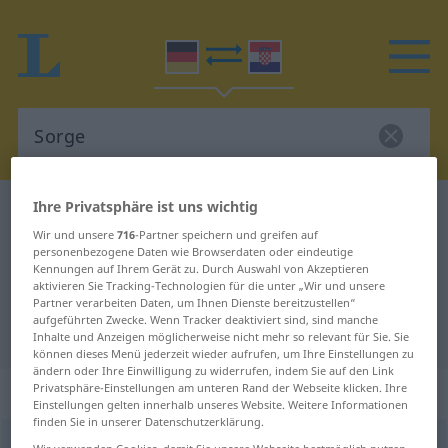
Ihre Privatsphäre ist uns wichtig
Deutsch-Kroatisch Wörterbuch
Sorge
Wir und unsere
716
-Partner speichern und greifen auf
Deutsch-Kroatisch Übersetzung für
personenbezogene Daten wie Browserdaten oder eindeutige
Kennungen auf Ihrem Gerät zu. Durch Auswahl von Akzeptieren
"Sorge"
aktivieren Sie Tracking-Technologien für die unter „Wir und unsere
Partner verarbeiten Daten, um Ihnen Dienste bereitzustellen“
aufgeführten Zwecke. Wenn Tracker deaktiviert sind, sind manche
"Sorge" Kroatisch Übersetzung
Inhalte und Anzeigen möglicherweise nicht mehr so relevant für Sie. Sie
können dieses Menü jederzeit wieder aufrufen, um Ihre Einstellungen zu
ändern oder Ihre Einwilligung zu widerrufen, indem Sie auf den Link
„Sorge“
: Femininum
Privatsphäre-Einstellungen am unteren Rand der Webseite klicken. Ihre
Einstellungen gelten innerhalb unseres Website. Weitere Informationen
finden Sie in unserer Datenschutzerklärung.
Sorge
f
<
Sorge
;
-n
>
Wir verwenden Cookies, damit Sie unsere Webseite bestmöglich nutzen