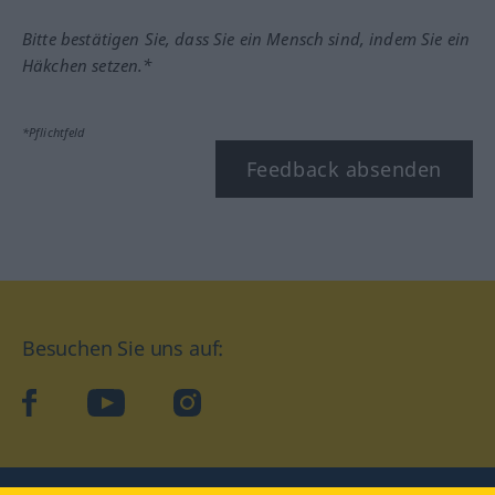
Bitte bestätigen Sie, dass Sie ein Mensch sind, indem Sie ein
Häkchen setzen.*
*Pflichtfeld
Feedback absenden
Besuchen Sie uns auf:
facebook
YouTube
Instagram