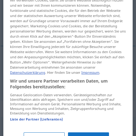
und wir besser mit Ihnen kommunizieren können. Notwendige,
Übersicht aller Übersetzungen
funktionale und statistische Cookies, die für den Betrieb der Webseite
und der statistischen Auswertung unserer Webseite erforderlich sind,
(Für mehr Details die Übersetzung anklicken/antippen)
werden auf Grundlage unserer Vorauswahl immer auf Ihrem Endgerät
gespeichert. Marketing-Cookies und Cookies, die der Bereitstellung
briga, skrb
personalisierter Werbung dienen, werden nur gespeichert, wenn Sie uns
durch einen Klick auf den „Akzeptieren“-Button Ihr Einverständnis
geben. Klicken Sie ansonsten auf „Fortfahren ohne Akzeptieren“. Sie
können Ihre Einwilligung jederzeit für zukünftige Besuche unserer
Webseite widerrufen. Wenn Sie weitere Informationen zu den Cookies
und den Anpassungsmöglichkeiten möchten, klicken Sie einfach auf den
Button „Mehr Optionen“. Weitergehende Hinweise zu der
briga
Sorge
Besorgnis
Datenverarbeitung entnehmen Sie ansonsten unserer
Datenschutzerklärung
. Hier finden Sie unser
Impressum
.
skrb
Sorge
Fürsorge
Wir und unsere Partner verarbeiten Daten, um
Folgendes bereitzustellen:
Genaue Geolocation-Daten verwenden. Geräteeigenschaften zur
Identifikation aktiv abfragen. Speichern von und/oder Zugriff auf
Informationen auf einem Gerät. Personalisierte Werbung und Inhalte,
Synonyme für "Sorge"
Messung von Werbung und Inhalten, Zielgruppenforschung und
Entwicklung von Dienstleistungen.
Liste der Partner (Lieferanten)
Kummer
,
Verzweiflung
,
Leid
,
Leiden