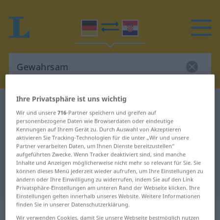
Ihre Privatsphäre ist uns wichtig
Deutsch-Kroatisch Wörterbuch
Gewahrsam
Wir und unsere
716
-Partner speichern und greifen auf
Deutsch-Kroatisch Übersetzung für
personenbezogene Daten wie Browserdaten oder eindeutige
Kennungen auf Ihrem Gerät zu. Durch Auswahl von Akzeptieren
"Gewahrsam"
aktivieren Sie Tracking-Technologien für die unter „Wir und unsere
Partner verarbeiten Daten, um Ihnen Dienste bereitzustellen“
aufgeführten Zwecke. Wenn Tracker deaktiviert sind, sind manche
"Gewahrsam" Kroatisch
Inhalte und Anzeigen möglicherweise nicht mehr so relevant für Sie. Sie
können dieses Menü jederzeit wieder aufrufen, um Ihre Einstellungen zu
Übersetzung
ändern oder Ihre Einwilligung zu widerrufen, indem Sie auf den Link
Privatsphäre-Einstellungen am unteren Rand der Webseite klicken. Ihre
Einstellungen gelten innerhalb unseres Website. Weitere Informationen
finden Sie in unserer Datenschutzerklärung.
„Gewahrsam“
: Maskulinum
Wir verwenden Cookies, damit Sie unsere Webseite bestmöglich nutzen