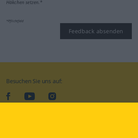
Häkchen setzen.*
*Pflichtfeld
Feedback absenden
Besuchen Sie uns auf:
facebook
YouTube
Instagram
Langenscheidt