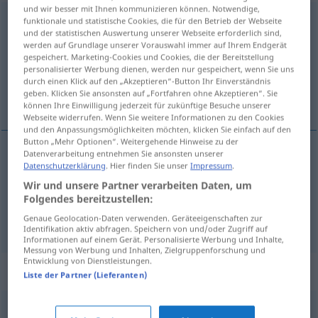
und wir besser mit Ihnen kommunizieren können. Notwendige,
Gewahrsam
m
funktionale und statistische Cookies, die für den Betrieb der Webseite
und der statistischen Auswertung unserer Webseite erforderlich sind,
werden auf Grundlage unserer Vorauswahl immer auf Ihrem Endgerät
Übersicht aller Übersetzungen
gespeichert. Marketing-Cookies und Cookies, die der Bereitstellung
(Für mehr Details die Übersetzung anklicken/antippen)
personalisierter Werbung dienen, werden nur gespeichert, wenn Sie uns
durch einen Klick auf den „Akzeptieren“-Button Ihr Einverständnis
geben. Klicken Sie ansonsten auf „Fortfahren ohne Akzeptieren“. Sie
pritvoriti
können Ihre Einwilligung jederzeit für zukünftige Besuche unserer
Webseite widerrufen. Wenn Sie weitere Informationen zu den Cookies
und den Anpassungsmöglichkeiten möchten, klicken Sie einfach auf den
Button „Mehr Optionen“. Weitergehende Hinweise zu der
Datenverarbeitung entnehmen Sie ansonsten unserer
Beispiele
Datenschutzerklärung
. Hier finden Sie unser
Impressum
.
in Gewahrsam
nehmen
Wir und unsere Partner verarbeiten Daten, um
Folgendes bereitzustellen:
pritvoriti
(-arati)
Genaue Geolocation-Daten verwenden. Geräteeigenschaften zur
Identifikation aktiv abfragen. Speichern von und/oder Zugriff auf
Informationen auf einem Gerät. Personalisierte Werbung und Inhalte,
Messung von Werbung und Inhalten, Zielgruppenforschung und
Entwicklung von Dienstleistungen.
Synonyme für "Gewahrsam"
Liste der Partner (Lieferanten)