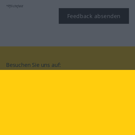
*Pflichtfeld
Feedback absenden
Besuchen Sie uns auf:
facebook
YouTube
Instagram
Langenscheidt
NUTZUNGSBEDINGUNGEN