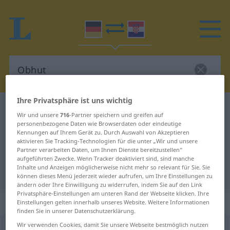
Ihre Privatsphäre ist uns wichtig
Deutsch-Kroatisch Wörterbuch
Obhut
Wir und unsere
716
-Partner speichern und greifen auf
Deutsch-Kroatisch Übersetzung für
personenbezogene Daten wie Browserdaten oder eindeutige
Kennungen auf Ihrem Gerät zu. Durch Auswahl von Akzeptieren
"Obhut"
aktivieren Sie Tracking-Technologien für die unter „Wir und unsere
Partner verarbeiten Daten, um Ihnen Dienste bereitzustellen“
aufgeführten Zwecke. Wenn Tracker deaktiviert sind, sind manche
Inhalte und Anzeigen möglicherweise nicht mehr so relevant für Sie. Sie
"Obhut" Kroatisch Übersetzung
können dieses Menü jederzeit wieder aufrufen, um Ihre Einstellungen zu
ändern oder Ihre Einwilligung zu widerrufen, indem Sie auf den Link
Privatsphäre-Einstellungen am unteren Rand der Webseite klicken. Ihre
„Obhut“
: Femininum
Einstellungen gelten innerhalb unseres Website. Weitere Informationen
finden Sie in unserer Datenschutzerklärung.
Wir verwenden Cookies, damit Sie unsere Webseite bestmöglich nutzen
Obhut
f
<
Obhut
>