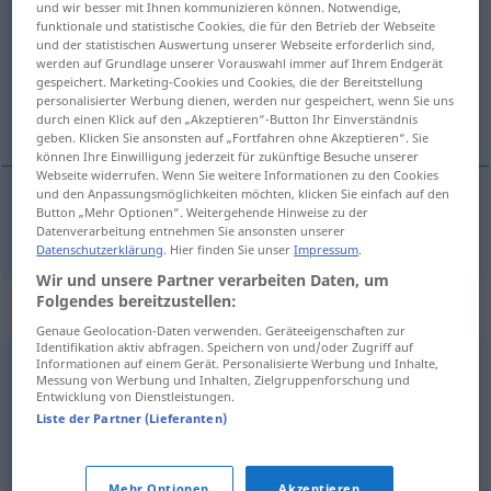
und wir besser mit Ihnen kommunizieren können. Notwendige,
funktionale und statistische Cookies, die für den Betrieb der Webseite
Übersicht aller Übersetzungen
und der statistischen Auswertung unserer Webseite erforderlich sind,
werden auf Grundlage unserer Vorauswahl immer auf Ihrem Endgerät
(Für mehr Details die Übersetzung anklicken/antippen)
gespeichert. Marketing-Cookies und Cookies, die der Bereitstellung
personalisierter Werbung dienen, werden nur gespeichert, wenn Sie uns
zaštita, paska
durch einen Klick auf den „Akzeptieren“-Button Ihr Einverständnis
geben. Klicken Sie ansonsten auf „Fortfahren ohne Akzeptieren“. Sie
können Ihre Einwilligung jederzeit für zukünftige Besuche unserer
Webseite widerrufen. Wenn Sie weitere Informationen zu den Cookies
und den Anpassungsmöglichkeiten möchten, klicken Sie einfach auf den
Button „Mehr Optionen“. Weitergehende Hinweise zu der
zaštita
, paska
Obhut
Datenverarbeitung entnehmen Sie ansonsten unserer
Datenschutzerklärung
. Hier finden Sie unser
Impressum
.
Wir und unsere Partner verarbeiten Daten, um
Folgendes bereitzustellen:
Synonyme für "Obhut"
Genaue Geolocation-Daten verwenden. Geräteeigenschaften zur
Identifikation aktiv abfragen. Speichern von und/oder Zugriff auf
Informationen auf einem Gerät. Personalisierte Werbung und Inhalte,
Leitung
,
Schirmherrschaft
,
Führung
,
Regie
Messung von Werbung und Inhalten, Zielgruppenforschung und
Entwicklung von Dienstleistungen.
Liste der Partner (Lieferanten)
Gewahrsam
,
Fürsorge
,
Schutz
,
Sorge
,
Verantwortung
,
Aufsicht
Mehr Optionen
Akzeptieren