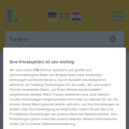
Deutsch-Kroatisch Wörterbuch
fordern
Ihre Privatsphäre ist uns wichtig
Deutsch-Kroatisch Übersetzung für
Wir und unsere
716
-Partner speichern und greifen auf
personenbezogene Daten wie Browserdaten oder eindeutige
"fordern"
Kennungen auf Ihrem Gerät zu. Durch Auswahl von Akzeptieren
aktivieren Sie Tracking-Technologien für die unter „Wir und unsere
Partner verarbeiten Daten, um Ihnen Dienste bereitzustellen“
aufgeführten Zwecke. Wenn Tracker deaktiviert sind, sind manche
"fordern" Kroatisch Übersetzung
Inhalte und Anzeigen möglicherweise nicht mehr so relevant für Sie. Sie
können dieses Menü jederzeit wieder aufrufen, um Ihre Einstellungen zu
ändern oder Ihre Einwilligung zu widerrufen, indem Sie auf den Link
„fordern“
Privatsphäre-Einstellungen am unteren Rand der Webseite klicken. Ihre
Einstellungen gelten innerhalb unseres Website. Weitere Informationen
finden Sie in unserer Datenschutzerklärung.
fordern