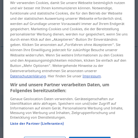
Wir verwenden Cookies, damit Sie unsere Webseite bestmöglich nutzen
und wir besser mit Ihnen kommunizieren können. Notwendige,
Übersicht aller Übersetzungen
funktionale und statistische Cookies, die für den Betrieb der Webseite
und der statistischen Auswertung unserer Webseite erforderlich sind,
(Für mehr Details die Übersetzung anklicken/antippen)
werden auf Grundlage unserer Vorauswahl immer auf Ihrem Endgerät
gespeichert. Marketing-Cookies und Cookies, die der Bereitstellung
[po-]tražiti, zahtijevati
personalisierter Werbung dienen, werden nur gespeichert, wenn Sie uns
durch einen Klick auf den „Akzeptieren“-Button Ihr Einverständnis
geben. Klicken Sie ansonsten auf „Fortfahren ohne Akzeptieren“. Sie
können Ihre Einwilligung jederzeit für zukünftige Besuche unserer
Webseite widerrufen. Wenn Sie weitere Informationen zu den Cookies
und den Anpassungsmöglichkeiten möchten, klicken Sie einfach auf den
[po-]tražiti,
zahtijevati
fordern
Button „Mehr Optionen“. Weitergehende Hinweise zu der
Datenverarbeitung entnehmen Sie ansonsten unserer
Datenschutzerklärung
. Hier finden Sie unser
Impressum
.
Wir und unsere Partner verarbeiten Daten, um
Beispielsätze für "fordern"
Folgendes bereitzustellen:
Genaue Geolocation-Daten verwenden. Geräteeigenschaften zur
Identifikation aktiv abfragen. Speichern von und/oder Zugriff auf
zum
Duell
fordern
Informationen auf einem Gerät. Personalisierte Werbung und Inhalte,
izazvati
(izazivati)
na
dvoboj
Messung von Werbung und Inhalten, Zielgruppenforschung und
Entwicklung von Dienstleistungen.
Liste der Partner (Lieferanten)
Synonyme für "fordern"