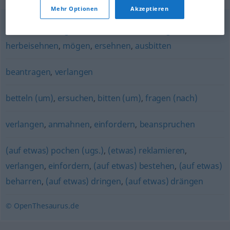
Mehr Optionen
Akzeptieren
erbitten
,
verlangen
,
wünschen
,
wollen
,
begehren
,
herbeisehnen
,
mögen
,
ersehnen
,
ausbitten
beantragen
,
verlangen
betteln (um)
,
ersuchen
,
bitten (um)
,
fragen (nach)
verlangen
,
anmahnen
,
einfordern
,
beanspruchen
(auf etwas) pochen (ugs.)
,
(etwas) reklamieren
,
verlangen
,
einfordern
,
(auf etwas) bestehen
,
(auf etwas)
beharren
,
(auf etwas) dringen
,
(auf etwas) drängen
© OpenThesaurus.de