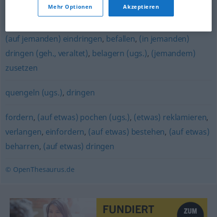
Mehr Optionen
Akzeptieren
drücken
,
schieben
,
drängeln
(auf jemanden) eindringen
,
befallen
,
(in jemanden)
dringen (geh., veraltet)
,
belagern (ugs.)
,
(jemandem)
zusetzen
quengeln (ugs.)
,
dringen
fordern
,
(auf etwas) pochen (ugs.)
,
(etwas) reklamieren
,
verlangen
,
einfordern
,
(auf etwas) bestehen
,
(auf etwas)
beharren
,
(auf etwas) dringen
© OpenThesaurus.de