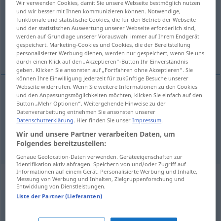
Wir verwenden Cookies, damit Sie unsere Webseite bestmöglich nutzen
und wir besser mit Ihnen kommunizieren können. Notwendige,
Übersicht aller Übersetzungen
funktionale und statistische Cookies, die für den Betrieb der Webseite
und der statistischen Auswertung unserer Webseite erforderlich sind,
(Für mehr Details die Übersetzung anklicken/antippen)
werden auf Grundlage unserer Vorauswahl immer auf Ihrem Endgerät
gespeichert. Marketing-Cookies und Cookies, die der Bereitstellung
gurati, goniti
personalisierter Werbung dienen, werden nur gespeichert, wenn Sie uns
durch einen Klick auf den „Akzeptieren“-Button Ihr Einverständnis
geben. Klicken Sie ansonsten auf „Fortfahren ohne Akzeptieren“. Sie
können Ihre Einwilligung jederzeit für zukünftige Besuche unserer
Webseite widerrufen. Wenn Sie weitere Informationen zu den Cookies
und den Anpassungsmöglichkeiten möchten, klicken Sie einfach auf den
gurati
drängen
Button „Mehr Optionen“. Weitergehende Hinweise zu der
Datenverarbeitung entnehmen Sie ansonsten unserer
Datenschutzerklärung
. Hier finden Sie unser
Impressum
.
goniti
drängen
FIG
Wir und unsere Partner verarbeiten Daten, um
Folgendes bereitzustellen:
Genaue Geolocation-Daten verwenden. Geräteeigenschaften zur
Identifikation aktiv abfragen. Speichern von und/oder Zugriff auf
Informationen auf einem Gerät. Personalisierte Werbung und Inhalte,
Synonyme für "drängen"
Messung von Werbung und Inhalten, Zielgruppenforschung und
Entwicklung von Dienstleistungen.
Liste der Partner (Lieferanten)
eilen