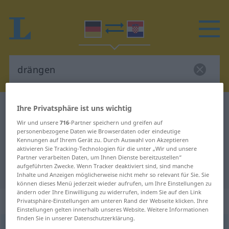
Ihre Privatsphäre ist uns wichtig
Deutsch-Kroatisch Wörterbuch
drängen
Deutsch-Kroatisch Übersetzung für
Wir und unsere
716
-Partner speichern und greifen auf
personenbezogene Daten wie Browserdaten oder eindeutige
"drängen"
Kennungen auf Ihrem Gerät zu. Durch Auswahl von Akzeptieren
aktivieren Sie Tracking-Technologien für die unter „Wir und unsere
Partner verarbeiten Daten, um Ihnen Dienste bereitzustellen“
aufgeführten Zwecke. Wenn Tracker deaktiviert sind, sind manche
"drängen" Kroatisch Übersetzung
Inhalte und Anzeigen möglicherweise nicht mehr so relevant für Sie. Sie
können dieses Menü jederzeit wieder aufrufen, um Ihre Einstellungen zu
ändern oder Ihre Einwilligung zu widerrufen, indem Sie auf den Link
„drängen“
Privatsphäre-Einstellungen am unteren Rand der Webseite klicken. Ihre
Einstellungen gelten innerhalb unseres Website. Weitere Informationen
finden Sie in unserer Datenschutzerklärung.
drängen