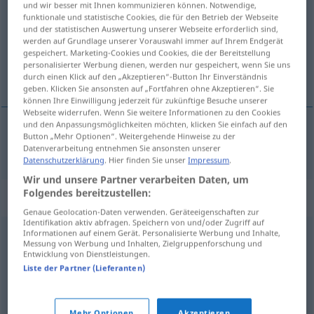
und wir besser mit Ihnen kommunizieren können. Notwendige,
funktionale und statistische Cookies, die für den Betrieb der Webseite
Übersicht aller Übersetzungen
und der statistischen Auswertung unserer Webseite erforderlich sind,
werden auf Grundlage unserer Vorauswahl immer auf Ihrem Endgerät
(Für mehr Details die Übersetzung anklicken/antippen)
gespeichert. Marketing-Cookies und Cookies, die der Bereitstellung
personalisierter Werbung dienen, werden nur gespeichert, wenn Sie uns
moliti, zahtijevati
durch einen Klick auf den „Akzeptieren“-Button Ihr Einverständnis
geben. Klicken Sie ansonsten auf „Fortfahren ohne Akzeptieren“. Sie
können Ihre Einwilligung jederzeit für zukünftige Besuche unserer
Webseite widerrufen. Wenn Sie weitere Informationen zu den Cookies
und den Anpassungsmöglichkeiten möchten, klicken Sie einfach auf den
Button „Mehr Optionen“. Weitergehende Hinweise zu der
moliti
,
zahtijevati
ausbitten
Datenverarbeitung entnehmen Sie ansonsten unserer
Datenschutzerklärung
. Hier finden Sie unser
Impressum
.
Wir und unsere Partner verarbeiten Daten, um
Folgendes bereitzustellen:
Synonyme für "ausbitten"
Genaue Geolocation-Daten verwenden. Geräteeigenschaften zur
Identifikation aktiv abfragen. Speichern von und/oder Zugriff auf
Informationen auf einem Gerät. Personalisierte Werbung und Inhalte,
offenlassen
,
vorbehalten
,
(sich) offenhalten
Messung von Werbung und Inhalten, Zielgruppenforschung und
Entwicklung von Dienstleistungen.
Liste der Partner (Lieferanten)
erbitten
,
verlangen
,
wünschen
,
wollen
,
begehren
,
herbeisehnen
,
mögen
,
fordern
,
ersehnen
Mehr Optionen
Akzeptieren