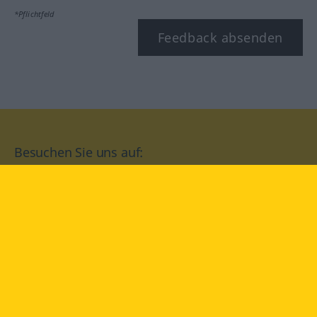
*Pflichtfeld
Feedback absenden
Besuchen Sie uns auf:
facebook
YouTube
Instagram
Langenscheidt
NUTZUNGSBEDINGUNGEN