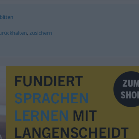
bitten
urückhalten
,
zusichern