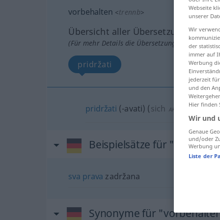
Webseite kli
vorbehalten
<
trennb
>
unserer Dat
Übersicht aller Übersetzungen
Wir verwend
kommunizier
(Für mehr Details die Übersetzung anklicken/an
der statist
immer auf I
pridržati
Werbung die
Einverständ
jederzeit f
und den Anp
Weitergehen
Hier finden
pridržati
(-avati)
(
sich
/si
)
AKK
AKK
Wir und 
Genaue Geol
und/oder Zu
Beispielsätze für "vorbehal
Werbung und
Liste der P
sva
prava
zadržana
Synonyme für "vorbehalte