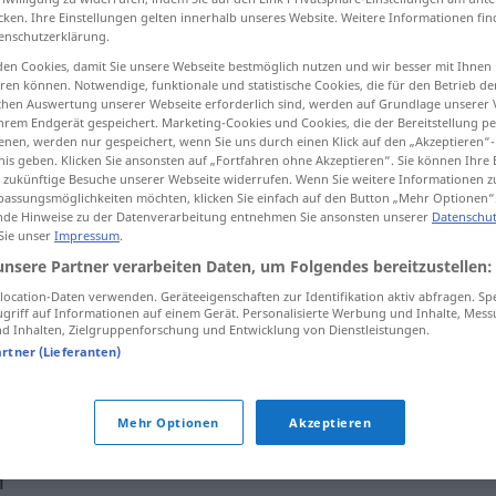
cken. Ihre Einstellungen gelten innerhalb unseres Website. Weitere Informationen fin
enschutzerklärung.
en Cookies, damit Sie unsere Webseite bestmöglich nutzen und wir besser mit Ihnen
en können. Notwendige, funktionale und statistische Cookies, die für den Betrieb d
tippen)
ischen Auswertung unserer Webseite erforderlich sind, werden auf Grundlage unserer
hrem Endgerät gespeichert. Marketing-Cookies und Cookies, die der Bereitstellung per
nen, werden nur gespeichert, wenn Sie uns durch einen Klick auf den „Akzeptieren“-
nis geben. Klicken Sie ansonsten auf „Fortfahren ohne Akzeptieren“. Sie können Ihre 
ür zukünftige Besuche unserer Webseite widerrufen. Wenn Sie weitere Informationen 
assungsmöglichkeiten möchten, klicken Sie einfach auf den Button „Mehr Optionen“
de Hinweise zu der Datenverarbeitung entnehmen Sie ansonsten unserer
Datenschut
 Sie unser
Impressum
.
vorbehalten
unsere Partner verarbeiten Daten, um Folgendes bereitzustellen:
ocation-Daten verwenden. Geräteeigenschaften zur Identifikation aktiv abfragen. Sp
griff auf Informationen auf einem Gerät. Personalisierte Werbung und Inhalte, Mes
ten"
 Inhalten, Zielgruppenforschung und Entwicklung von Dienstleistungen.
artner (Lieferanten)
alle
Rechte
vorbehalten
Mehr Optionen
Akzeptieren
n"