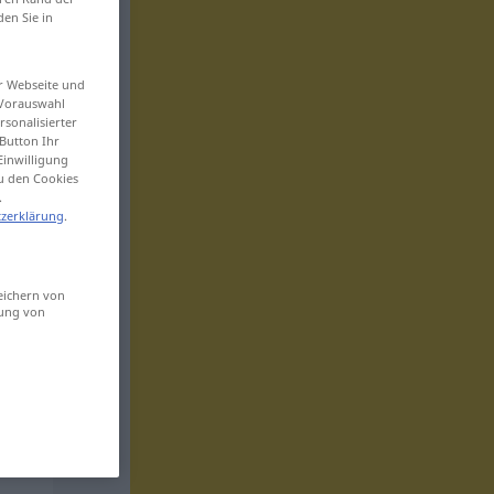
den Sie in
er Webseite und
 Vorauswahl
sonalisierter
Button Ihr
Einwilligung
zu den Cookies
.
zerklärung
.
eichern von
sung von