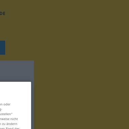
DE
en oder
g-
ustellen“
rweise nicht
en zu ändern
eren Rand der