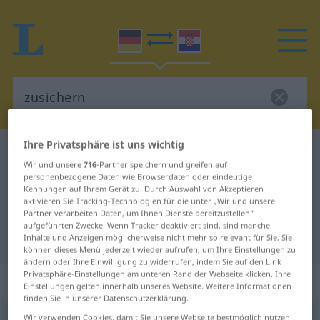
Ihre Privatsphäre ist uns wichtig
Deutsch-Kroatisch Wörterbuch
zusichern
Wir und unsere
716
-Partner speichern und greifen auf
Deutsch-Kroatisch Übersetzung für
personenbezogene Daten wie Browserdaten oder eindeutige
Kennungen auf Ihrem Gerät zu. Durch Auswahl von Akzeptieren
"zusichern"
aktivieren Sie Tracking-Technologien für die unter „Wir und unsere
Partner verarbeiten Daten, um Ihnen Dienste bereitzustellen“
aufgeführten Zwecke. Wenn Tracker deaktiviert sind, sind manche
"zusichern" Kroatisch Übersetzung
Inhalte und Anzeigen möglicherweise nicht mehr so relevant für Sie. Sie
können dieses Menü jederzeit wieder aufrufen, um Ihre Einstellungen zu
ändern oder Ihre Einwilligung zu widerrufen, indem Sie auf den Link
Privatsphäre-Einstellungen am unteren Rand der Webseite klicken. Ihre
„zusichern“
Einstellungen gelten innerhalb unseres Website. Weitere Informationen
finden Sie in unserer Datenschutzerklärung.
zusichern
Wir verwenden Cookies, damit Sie unsere Webseite bestmöglich nutzen
<
trennb
;
-ge-
>