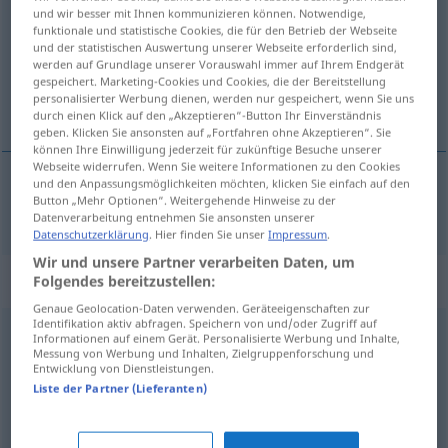
und wir besser mit Ihnen kommunizieren können. Notwendige,
funktionale und statistische Cookies, die für den Betrieb der Webseite
Übersicht aller Übersetzungen
und der statistischen Auswertung unserer Webseite erforderlich sind,
(Für mehr Details die Übersetzung anklicken/antippen)
werden auf Grundlage unserer Vorauswahl immer auf Ihrem Endgerät
gespeichert. Marketing-Cookies und Cookies, die der Bereitstellung
personalisierter Werbung dienen, werden nur gespeichert, wenn Sie uns
obećati
durch einen Klick auf den „Akzeptieren“-Button Ihr Einverständnis
geben. Klicken Sie ansonsten auf „Fortfahren ohne Akzeptieren“. Sie
können Ihre Einwilligung jederzeit für zukünftige Besuche unserer
Webseite widerrufen. Wenn Sie weitere Informationen zu den Cookies
und den Anpassungsmöglichkeiten möchten, klicken Sie einfach auf den
Button „Mehr Optionen“. Weitergehende Hinweise zu der
obećati
(-ećavati)
zusichern
Datenverarbeitung entnehmen Sie ansonsten unserer
Datenschutzerklärung
. Hier finden Sie unser
Impressum
.
Wir und unsere Partner verarbeiten Daten, um
Synonyme für "zusichern"
Folgendes bereitzustellen:
Genaue Geolocation-Daten verwenden. Geräteeigenschaften zur
Identifikation aktiv abfragen. Speichern von und/oder Zugriff auf
Informationen auf einem Gerät. Personalisierte Werbung und Inhalte,
zusagen
,
beteuern
,
versichern
Messung von Werbung und Inhalten, Zielgruppenforschung und
Entwicklung von Dienstleistungen.
Liste der Partner (Lieferanten)
garantieren