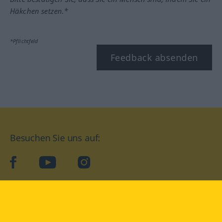
Häkchen setzen.*
*Pflichtfeld
Feedback absenden
Besuchen Sie uns auf:
facebook
YouTube
Instagram
Langenscheidt