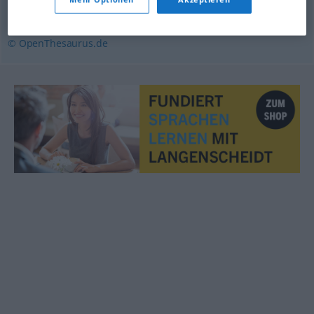
mögen
,
fordern
,
ersehnen
,
ausbitten
© OpenThesaurus.de