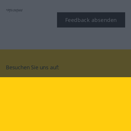
*Pflichtfeld
Feedback absenden
Besuchen Sie uns auf:
facebook
YouTube
Instagram
Langenscheidt