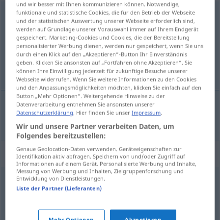
und wir besser mit Ihnen kommunizieren können. Notwendige,
funktionale und statistische Cookies, die für den Betrieb der Webseite
herbeisehnen
<
trennb
;
-ge-
>
und der statistischen Auswertung unserer Webseite erforderlich sind,
werden auf Grundlage unserer Vorauswahl immer auf Ihrem Endgerät
Übersicht aller Übersetzungen
gespeichert. Marketing-Cookies und Cookies, die der Bereitstellung
(Für mehr Details die Übersetzung anklicken/antippen)
personalisierter Werbung dienen, werden nur gespeichert, wenn Sie uns
durch einen Klick auf den „Akzeptieren“-Button Ihr Einverständnis
geben. Klicken Sie ansonsten auf „Fortfahren ohne Akzeptieren“. Sie
priželjkivati
können Ihre Einwilligung jederzeit für zukünftige Besuche unserer
Webseite widerrufen. Wenn Sie weitere Informationen zu den Cookies
und den Anpassungsmöglichkeiten möchten, klicken Sie einfach auf den
Button „Mehr Optionen“. Weitergehende Hinweise zu der
Datenverarbeitung entnehmen Sie ansonsten unserer
Datenschutzerklärung
. Hier finden Sie unser
Impressum
.
priželjkivati
herbeisehnen
Wir und unsere Partner verarbeiten Daten, um
Folgendes bereitzustellen:
Genaue Geolocation-Daten verwenden. Geräteeigenschaften zur
Synonyme für "herbeisehnen"
Identifikation aktiv abfragen. Speichern von und/oder Zugriff auf
Informationen auf einem Gerät. Personalisierte Werbung und Inhalte,
Messung von Werbung und Inhalten, Zielgruppenforschung und
Entwicklung von Dienstleistungen.
verschmachten (nach)
,
begehren
,
ersehnen
Liste der Partner (Lieferanten)
erbitten
,
verlangen
,
wünschen
,
wollen
,
begehren
,
Mehr Optionen
Akzeptieren