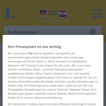
Ihre Privatsphäre ist uns wichtig
Deutsch-Kroatisch Wörterbuch
herbeisehnen
Wir und unsere
716
-Partner speichern und greifen auf
Deutsch-Kroatisch Übersetzung für
personenbezogene Daten wie Browserdaten oder eindeutige
Kennungen auf Ihrem Gerät zu. Durch Auswahl von Akzeptieren
"herbeisehnen"
aktivieren Sie Tracking-Technologien für die unter „Wir und unsere
Partner verarbeiten Daten, um Ihnen Dienste bereitzustellen“
aufgeführten Zwecke. Wenn Tracker deaktiviert sind, sind manche
Inhalte und Anzeigen möglicherweise nicht mehr so relevant für Sie. Sie
"herbeisehnen" Kroatisch
können dieses Menü jederzeit wieder aufrufen, um Ihre Einstellungen zu
ändern oder Ihre Einwilligung zu widerrufen, indem Sie auf den Link
Übersetzung
Privatsphäre-Einstellungen am unteren Rand der Webseite klicken. Ihre
Einstellungen gelten innerhalb unseres Website. Weitere Informationen
finden Sie in unserer Datenschutzerklärung.
„herbeisehnen“
Wir verwenden Cookies, damit Sie unsere Webseite bestmöglich nutzen