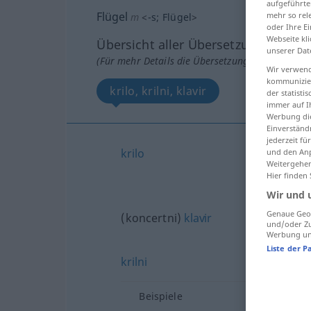
aufgeführte
Flügel
mehr so rel
m
<
-s
;
Flügel
>
oder Ihre E
Webseite kli
Übersicht aller Übersetzungen
unserer Dat
(Für mehr Details die Übersetzung anklicken/an
Wir verwend
kommunizier
krilo, krilni, klavir
der statist
immer auf I
Werbung die
Einverständ
jederzeit f
krilo
und den Anp
Weitergehen
Hier finden
Wir und 
Genaue Geol
(koncertni)
klavir
und/oder Zu
Werbung und
Liste der P
krilni
Beispiele