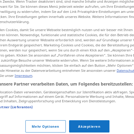
n Zwecke. Wenn Tracker deaktiviert sind, sind manche Inhalte und Anzeigen mögliche
evant für Sie. Sie können dieses Menü jederzeit wieder aufrufen, um Ihre Einstellung
inwilligung zu widerrufen, indem Sie auf den Link Privatsphäre-Einstellungen am unt
cken. Ihre Einstellungen gelten innerhalb unseres Website. Weitere Informationen fin
enschutzerklärung.
tippen)
en Cookies, damit Sie unsere Webseite bestmöglich nutzen und wir besser mit Ihnen
en können. Notwendige, funktionale und statistische Cookies, die für den Betrieb d
ischen Auswertung unserer Webseite erforderlich sind, werden auf Grundlage unserer
hrem Endgerät gespeichert. Marketing-Cookies und Cookies, die der Bereitstellung per
nen, werden nur gespeichert, wenn Sie uns durch einen Klick auf den „Akzeptieren“-
nis geben. Klicken Sie ansonsten auf „Fortfahren ohne Akzeptieren“. Sie können Ihre 
ür zukünftige Besuche unserer Webseite widerrufen. Wenn Sie weitere Informationen 
Flügel
eines Vogels, eines Gebäudes,
assungsmöglichkeiten möchten, klicken Sie einfach auf den Button „Mehr Optionen“
de Hinweise zu der Datenverarbeitung entnehmen Sie ansonsten unserer
Datenschut
einer Partei, Lungenflügel
 Sie unser
Impressum
.
unsere Partner verarbeiten Daten, um Folgendes bereitzustellen:
ocation-Daten verwenden. Geräteeigenschaften zur Identifikation aktiv abfragen. Sp
Flügel
MUS
griff auf Informationen auf einem Gerät. Personalisierte Werbung und Inhalte, Mes
 Inhalten, Zielgruppenforschung und Entwicklung von Dienstleistungen.
artner (Lieferanten)
Flügel
IN ZSSGN
Mehr Optionen
Akzeptieren