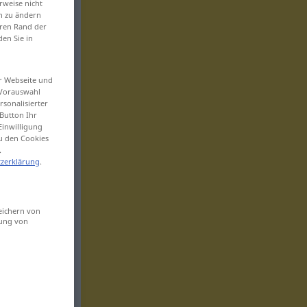
rweise nicht
en zu ändern
eren Rand der
den Sie in
er Webseite und
 Vorauswahl
sonalisierter
Button Ihr
Einwilligung
zu den Cookies
.
zerklärung
.
eichern von
sung von