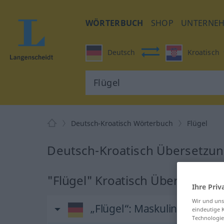
WÖRTERBUCH
SHOP
UNTERNE
Deutsch
Kroatisch
Deutsch-Kroatisch Wörterbuch
Flügel
Deutsch-Kroatisch Übersetzung
"Flügel" Kroatisch Übersetzung
Ihre Priv
Wir und un
„Flügel“
: Maskulinum
eindeutige 
Technologie