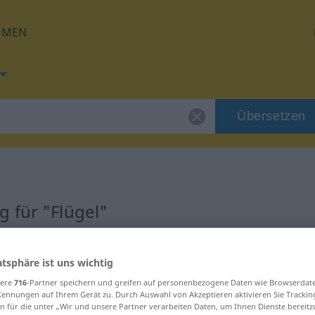
HMEN
Übersetzen
 für "Flügel"
atsphäre ist uns wichtig
sere
716
-Partner speichern und greifen auf personenbezogene Daten wie Browserdat
Kennungen auf Ihrem Gerät zu. Durch Auswahl von Akzeptieren aktivieren Sie Trackin
n für die unter „Wir und unsere Partner verarbeiten Daten, um Ihnen Dienste bereitz