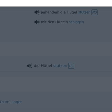
die Flügel
hängen
lassen
FIG
jemandem die Flügel
stutzen
FIG
mit den Flügeln
schlagen
die Flügel
stutzen
FIG
ektrum
,
Lager