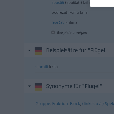
spustiti
(spuštati) krila
podrezati komu krila
lepršati
krilima
Beispiele anzeigen
Beispielsätze für "Flügel"
slomiti
krila
Synonyme für "Flügel"
Gruppe
,
Fraktion
,
Block
,
(linkes o.ä.) Sp