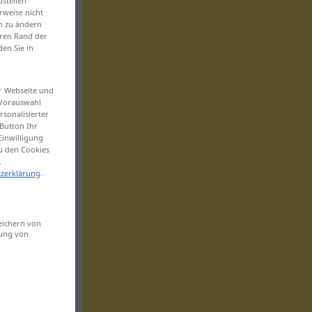
ustellen“
rweise nicht
en zu ändern
eren Rand der
den Sie in
er Webseite und
 Vorauswahl
sonalisierter
Button Ihr
Einwilligung
zu den Cookies
.
zerklärung
.
eichern von
sung von