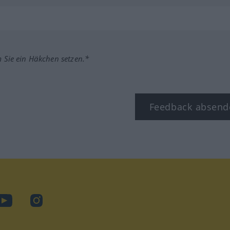
m Sie ein Häkchen setzen.*
Feedback absend
ook
YouTube
Instagram