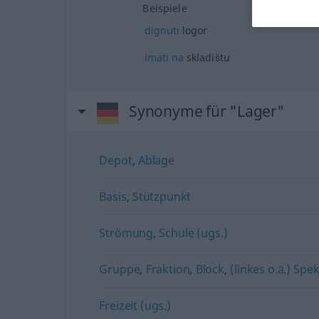
Beispiele
dignuti
logor
imati
na
skladištu
Synonyme für "Lager"
Depot
,
Ablage
Basis
,
Stützpunkt
Strömung
,
Schule (ugs.)
Gruppe
,
Fraktion
,
Block
,
(linkes o.ä.) Sp
Freizeit (ugs.)