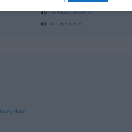
sein
Lager
abbrechen
auf Lager
haben
ektrum
,
Flügel