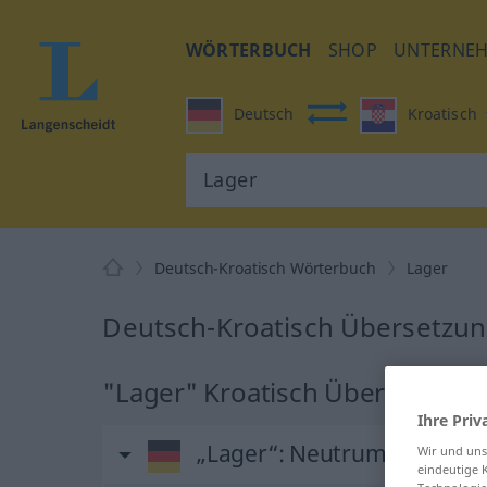
WÖRTERBUCH
SHOP
UNTERNE
Deutsch
Kroatisch
Deutsch-Kroatisch Wörterbuch
Lager
Deutsch-Kroatisch Übersetzun
"Lager" Kroatisch Übersetzung
Ihre Priv
„Lager“
: Neutrum
Wir und un
eindeutige 