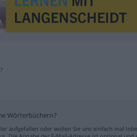
h?
ine Wörterbüchern?
hler aufgefallen oder wollen Sie uns einfach mal lob
us. Die Angabe der E-Mail-Adresse ist optional und 