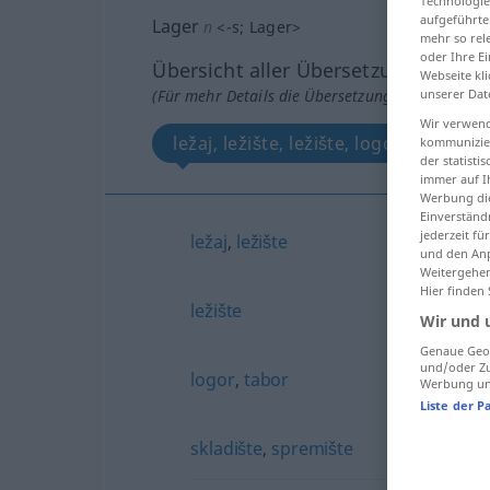
Technologie
aufgeführte
Lager
n
<
-s
;
Lager
>
mehr so rel
oder Ihre E
Übersicht aller Übersetzungen
Webseite kli
unserer Dat
(Für mehr Details die Übersetzung anklicken/an
Wir verwend
ležaj, ležište, ležište, logor, tabor, 
kommunizier
der statist
immer auf I
Werbung die
Einverständ
jederzeit f
ležaj
,
ležište
und den Anp
Weitergehen
Hier finden
ležište
Wir und 
Genaue Geol
und/oder Zu
logor
,
tabor
Werbung und
Liste der P
skladište
,
spremište