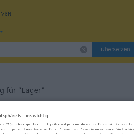
HMEN
Übersetzen
g für "Lager"
atsphäre ist uns wichtig
sere
716
-Partner speichern und greifen auf personenbezogene Daten wie Browserdat
Kennungen auf Ihrem Gerät zu. Durch Auswahl von Akzeptieren aktivieren Sie Trackin