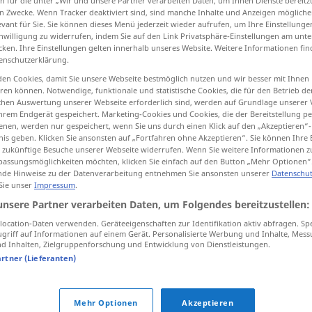
n für die unter „Wir und unsere Partner verarbeiten Daten, um Ihnen Dienste bereitz
n Zwecke. Wenn Tracker deaktiviert sind, sind manche Inhalte und Anzeigen mögliche
evant für Sie. Sie können dieses Menü jederzeit wieder aufrufen, um Ihre Einstellung
inwilligung zu widerrufen, indem Sie auf den Link Privatsphäre-Einstellungen am unt
cken. Ihre Einstellungen gelten innerhalb unseres Website. Weitere Informationen fin
enschutzerklärung.
tippen)
en Cookies, damit Sie unsere Webseite bestmöglich nutzen und wir besser mit Ihnen
skladište, spremište
en können. Notwendige, funktionale und statistische Cookies, die für den Betrieb d
ischen Auswertung unserer Webseite erforderlich sind, werden auf Grundlage unserer
hrem Endgerät gespeichert. Marketing-Cookies und Cookies, die der Bereitstellung per
nen, werden nur gespeichert, wenn Sie uns durch einen Klick auf den „Akzeptieren“-
nis geben. Klicken Sie ansonsten auf „Fortfahren ohne Akzeptieren“. Sie können Ihre 
ür zukünftige Besuche unserer Webseite widerrufen. Wenn Sie weitere Informationen 
Lager
TECH
assungsmöglichkeiten möchten, klicken Sie einfach auf den Button „Mehr Optionen“
de Hinweise zu der Datenverarbeitung entnehmen Sie ansonsten unserer
Datenschut
 Sie unser
Impressum
.
Lager
GEOL
unsere Partner verarbeiten Daten, um Folgendes bereitzustellen:
ocation-Daten verwenden. Geräteeigenschaften zur Identifikation aktiv abfragen. Sp
griff auf Informationen auf einem Gerät. Personalisierte Werbung und Inhalte, Mes
Lager
MIL
POL
 Inhalten, Zielgruppenforschung und Entwicklung von Dienstleistungen.
artner (Lieferanten)
Lager
Warenlager
Mehr Optionen
Akzeptieren