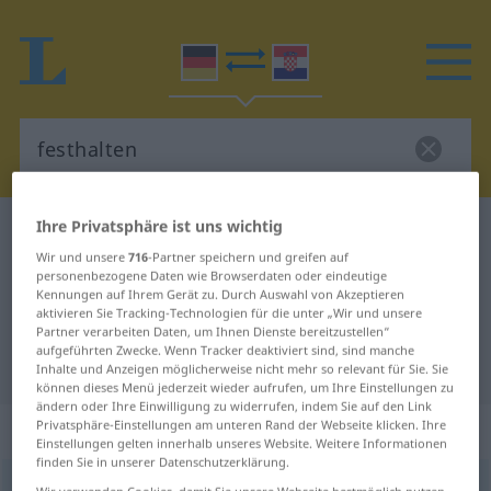
Ihre Privatsphäre ist uns wichtig
Deutsch-Kroatisch Wörterbuch
festhalten
Wir und unsere
716
-Partner speichern und greifen auf
Deutsch-Kroatisch Übersetzung für
personenbezogene Daten wie Browserdaten oder eindeutige
Kennungen auf Ihrem Gerät zu. Durch Auswahl von Akzeptieren
"festhalten"
aktivieren Sie Tracking-Technologien für die unter „Wir und unsere
Partner verarbeiten Daten, um Ihnen Dienste bereitzustellen“
aufgeführten Zwecke. Wenn Tracker deaktiviert sind, sind manche
"festhalten" Kroatisch Übersetzung
Inhalte und Anzeigen möglicherweise nicht mehr so relevant für Sie. Sie
können dieses Menü jederzeit wieder aufrufen, um Ihre Einstellungen zu
ändern oder Ihre Einwilligung zu widerrufen, indem Sie auf den Link
„festhalten“
Privatsphäre-Einstellungen am unteren Rand der Webseite klicken. Ihre
Einstellungen gelten innerhalb unseres Website. Weitere Informationen
finden Sie in unserer Datenschutzerklärung.
festhalten
→
halten
<
trennb
;
-ge-
;
>