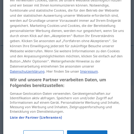
Wir verwenden Cookies, damit Sie unsere Webseite bestmöglich nutzen
und wir besser mit Ihnen kommunizieren können. Notwendige,
funktionale und statistische Cookies, die für den Betrieb der Webseite
Übersicht aller Übersetzungen
und der statistischen Auswertung unserer Webseite erforderlich sind,
(Für mehr Details die Übersetzung anklicken/antippen)
werden auf Grundlage unserer Vorauswahl immer auf Ihrem Endgerät
gespeichert. Marketing-Cookies und Cookies, die der Bereitstellung
personalisierter Werbung dienen, werden nur gespeichert, wenn Sie uns
zadržati, čvrsto držati
durch einen Klick auf den „Akzeptieren“-Button Ihr Einverständnis
geben. Klicken Sie ansonsten auf „Fortfahren ohne Akzeptieren“. Sie
können Ihre Einwilligung jederzeit für zukünftige Besuche unserer
Webseite widerrufen. Wenn Sie weitere Informationen zu den Cookies
und den Anpassungsmöglichkeiten möchten, klicken Sie einfach auf den
Button „Mehr Optionen“. Weitergehende Hinweise zu der
zadržati
(-avati), čvrsto
držati
festhalten
Datenverarbeitung entnehmen Sie ansonsten unserer
Datenschutzerklärung
. Hier finden Sie unser
Impressum
.
Wir und unsere Partner verarbeiten Daten, um
Folgendes bereitzustellen:
Synonyme für "festhalten"
Genaue Geolocation-Daten verwenden. Geräteeigenschaften zur
Identifikation aktiv abfragen. Speichern von und/oder Zugriff auf
Informationen auf einem Gerät. Personalisierte Werbung und Inhalte,
Messung von Werbung und Inhalten, Zielgruppenforschung und
Entwicklung von Dienstleistungen.
(sich) greifen
,
packen
,
nehmen (ugs.)
,
(sich) schnappen
,
Liste der Partner (Lieferanten)
ergreifen
,
fassen