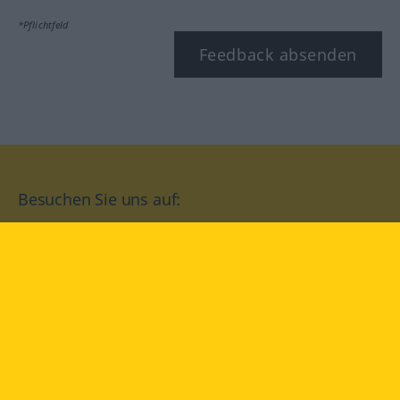
*Pflichtfeld
Feedback absenden
Besuchen Sie uns auf:
facebook
YouTube
Instagram
Langenscheidt