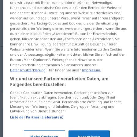
und wir besser mit Ihnen kommunizieren können. Notwendige,
funktionale und statistische Cookies, die für den Betrieb der Webseite
Übersicht aller Übersetzungen
und der statistischen Auswertung unserer Webseite erforderlich sind,
werden auf Grundlage unserer Vorauswahl immer auf Ihrem Endgerät
(Für mehr Details die Übersetzung anklicken/antippen)
gespeichert. Marketing-Cookies und Cookies, die der Bereitstellung
personalisierter Werbung dienen, werden nur gespeichert, wenn Sie uns
knjižiti, rezervirati
durch einen Klick auf den „Akzeptieren“-Button Ihr Einverständnis
geben. Klicken Sie ansonsten auf „Fortfahren ohne Akzeptieren“. Sie
können Ihre Einwilligung jederzeit für zukünftige Besuche unserer
Webseite widerrufen. Wenn Sie weitere Informationen zu den Cookies
und den Anpassungsmöglichkeiten möchten, klicken Sie einfach auf den
Button „Mehr Optionen“. Weitergehende Hinweise zu der
knjižiti
buchen
HANDEL
Datenverarbeitung entnehmen Sie ansonsten unserer
Datenschutzerklärung
. Hier finden Sie unser
Impressum
.
rezervirati
buchen
Flug usw
Wir und unsere Partner verarbeiten Daten, um
Folgendes bereitzustellen:
Genaue Geolocation-Daten verwenden. Geräteeigenschaften zur
Identifikation aktiv abfragen. Speichern von und/oder Zugriff auf
Synonyme für "buchen"
Informationen auf einem Gerät. Personalisierte Werbung und Inhalte,
Messung von Werbung und Inhalten, Zielgruppenforschung und
Entwicklung von Dienstleistungen.
Liste der Partner (Lieferanten)
speichern
,
festhalten
,
erfassen
,
verbuchen
,
eintragen
bestellen
,
reservieren
,
vorbestellen
Mehr Optionen
Akzeptieren