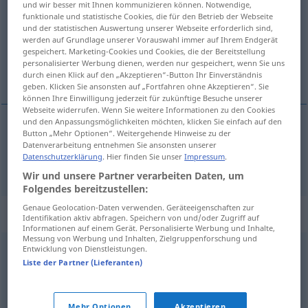
und wir besser mit Ihnen kommunizieren können. Notwendige,
funktionale und statistische Cookies, die für den Betrieb der Webseite
Übersicht aller Übersetzungen
und der statistischen Auswertung unserer Webseite erforderlich sind,
werden auf Grundlage unserer Vorauswahl immer auf Ihrem Endgerät
(Für mehr Details die Übersetzung anklicken/antippen)
gespeichert. Marketing-Cookies und Cookies, die der Bereitstellung
personalisierter Werbung dienen, werden nur gespeichert, wenn Sie uns
konac, nit
durch einen Klick auf den „Akzeptieren“-Button Ihr Einverständnis
geben. Klicken Sie ansonsten auf „Fortfahren ohne Akzeptieren“. Sie
können Ihre Einwilligung jederzeit für zukünftige Besuche unserer
Webseite widerrufen. Wenn Sie weitere Informationen zu den Cookies
und den Anpassungsmöglichkeiten möchten, klicken Sie einfach auf den
Button „Mehr Optionen“. Weitergehende Hinweise zu der
konac
,
nit
f
Faden
Datenverarbeitung entnehmen Sie ansonsten unserer
Datenschutzerklärung
. Hier finden Sie unser
Impressum
.
Wir und unsere Partner verarbeiten Daten, um
Folgendes bereitzustellen:
Genaue Geolocation-Daten verwenden. Geräteeigenschaften zur
Synonyme für "Faden"
Identifikation aktiv abfragen. Speichern von und/oder Zugriff auf
Informationen auf einem Gerät. Personalisierte Werbung und Inhalte,
Messung von Werbung und Inhalten, Zielgruppenforschung und
Entwicklung von Dienstleistungen.
Faser
,
Litze
Liste der Partner (Lieferanten)
Zwirn
,
Garn
Mehr Optionen
Akzeptieren