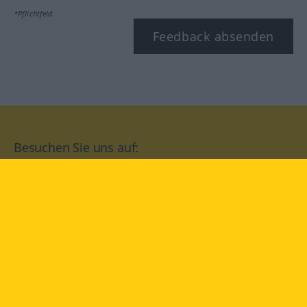
*Pflichtfeld
Feedback absenden
Besuchen Sie uns auf:
facebook
YouTube
Instagram
Langenscheidt
NUTZUNGSBEDINGUNGEN