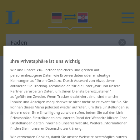
Ihre Privatsphäre ist uns wichtig
Deutsch-Kroatisch Wörterbuch
Faden
Wir und unsere
716
-Partner speichern und greifen auf
Deutsch-Kroatisch Übersetzung für
personenbezogene Daten wie Browserdaten oder eindeutige
Kennungen auf Ihrem Gerät zu. Durch Auswahl von Akzeptieren
"Faden"
aktivieren Sie Tracking-Technologien für die unter „Wir und unsere
Partner verarbeiten Daten, um Ihnen Dienste bereitzustellen“
aufgeführten Zwecke. Wenn Tracker deaktiviert sind, sind manche
Inhalte und Anzeigen möglicherweise nicht mehr so relevant für Sie. Sie
"Faden" Kroatisch Übersetzung
können dieses Menü jederzeit wieder aufrufen, um Ihre Einstellungen zu
ändern oder Ihre Einwilligung zu widerrufen, indem Sie auf den Link
Privatsphäre-Einstellungen am unteren Rand der Webseite klicken. Ihre
„Faden“
: Maskulinum
Einstellungen gelten innerhalb unseres Website. Weitere Informationen
finden Sie in unserer Datenschutzerklärung.
Wir verwenden Cookies, damit Sie unsere Webseite bestmöglich nutzen
Faden
m
<
-s
;
Fäden
>