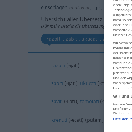
eindeutige 
einschlagen
→
schlagen
v/t
<
trennb
;
-ge-
;
>
Technologie
aufgeführte
Übersicht aller Übersetzungen
mehr so rel
oder Ihre E
(Für mehr Details die Übersetzung anklicken/an
Webseite kli
unserer Dat
razbiti , zabiti, ukucati , zaviti, zamo
Wir verwend
kommunizier
der statist
immer auf I
Werbung die
razbiti
(-ijati)
Einverständ
jederzeit f
und den Anp
zabiti
(-ijati),
ukucati
(-avati)
Weitergehen
Hier finden
Wir und 
zaviti
(-ijati),
zamotati
(-tavati)
FIG
Genaue Geol
und/oder Zu
Werbung und
krenuti
(-etati) (putem)
Liste der P