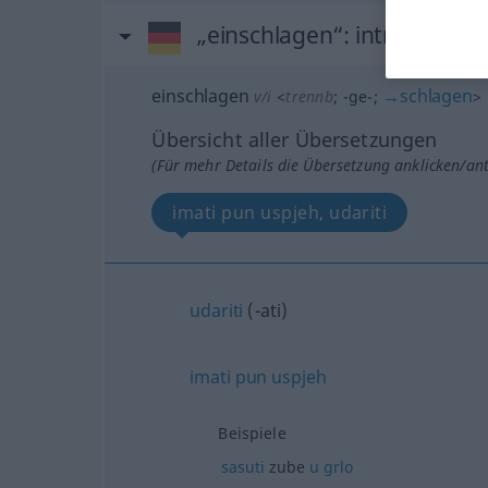
„einschlagen“
: intransitive
einschlagen
→
schlagen
v/i
<
trennb
;
-ge-
;
>
Übersicht aller Übersetzungen
(Für mehr Details die Übersetzung anklicken/an
imati pun uspjeh, udariti
udariti
(-ati)
imati
pun
uspjeh
Beispiele
sasuti
zube
u
grlo