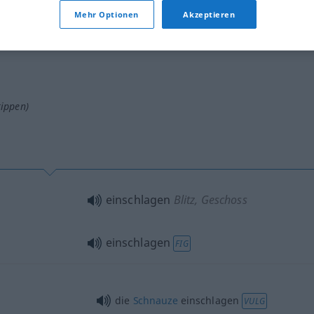
Mehr Optionen
Akzeptieren
s Verb
tippen)
einschlagen
Blitz, Geschoss
einschlagen
FIG
die
Schnauze
einschlagen
VULG