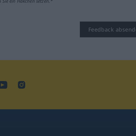
m Sie ein Häkchen setzen.*
Feedback absend
ook
YouTube
Instagram