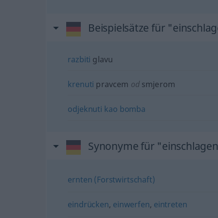
Beispielsätze für "einschla
razbiti
glavu
krenuti
pravcem
od
smjerom
odjeknuti
kao
bomba
Synonyme für "einschlage
ernten (Forstwirtschaft)
eindrücken
,
einwerfen
,
eintreten