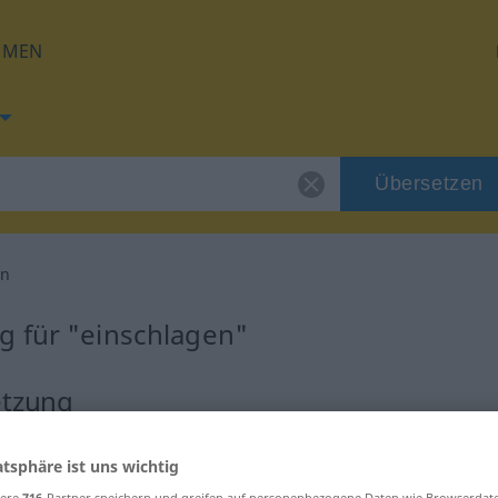
HMEN
Übersetzen
en
g für "einschlagen"
etzung
Verb
atsphäre ist uns wichtig
sere
716
-Partner speichern und greifen auf personenbezogene Daten wie Browserdat