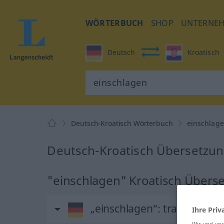
WÖRTERBUCH
SHOP
UNTERNE
Deutsch
Kroatisch
Deutsch-Kroatisch Wörterbuch
einschlag
Deutsch-Kroatisch Übersetzun
"einschlagen" Kroatisch Übers
„einschlagen“
: transitives 
Ihre Priv
Wir und un