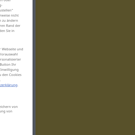
g-
ustellen“
rweise nicht
en zu ändern
eren Rand der
den Sie in
er Webseite und
 Vorauswahl
sonalisierter
Button Ihr
Einwilligung
zu den Cookies
.
zerklärung
.
eichern von
sung von