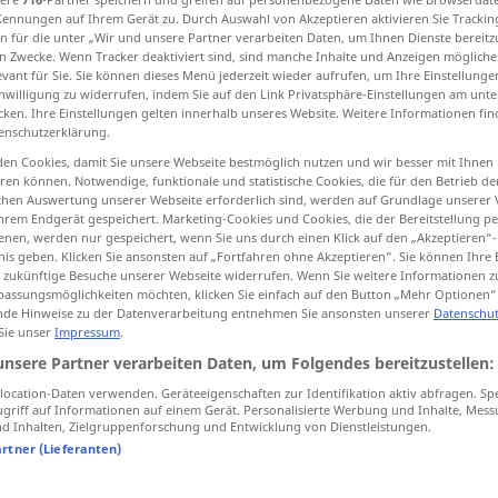
Kennungen auf Ihrem Gerät zu. Durch Auswahl von Akzeptieren aktivieren Sie Trackin
n für die unter „Wir und unsere Partner verarbeiten Daten, um Ihnen Dienste bereitz
n Zwecke. Wenn Tracker deaktiviert sind, sind manche Inhalte und Anzeigen mögliche
evant für Sie. Sie können dieses Menü jederzeit wieder aufrufen, um Ihre Einstellung
inwilligung zu widerrufen, indem Sie auf den Link Privatsphäre-Einstellungen am unt
tippen)
cken. Ihre Einstellungen gelten innerhalb unseres Website. Weitere Informationen fin
enschutzerklärung.
tati , krenuti
en Cookies, damit Sie unsere Webseite bestmöglich nutzen und wir besser mit Ihnen
en können. Notwendige, funktionale und statistische Cookies, die für den Betrieb d
ischen Auswertung unserer Webseite erforderlich sind, werden auf Grundlage unserer
hrem Endgerät gespeichert. Marketing-Cookies und Cookies, die der Bereitstellung per
nen, werden nur gespeichert, wenn Sie uns durch einen Klick auf den „Akzeptieren“-
einschlagen
Fenster
nis geben. Klicken Sie ansonsten auf „Fortfahren ohne Akzeptieren“. Sie können Ihre 
ür zukünftige Besuche unserer Webseite widerrufen. Wenn Sie weitere Informationen 
assungsmöglichkeiten möchten, klicken Sie einfach auf den Button „Mehr Optionen“
einschlagen
Pfahl, Nagel
de Hinweise zu der Datenverarbeitung entnehmen Sie ansonsten unserer
Datenschut
 Sie unser
Impressum
.
unsere Partner verarbeiten Daten, um Folgendes bereitzustellen:
einschlagen
in Papier
,
Weg,
a.
ocation-Daten verwenden. Geräteeigenschaften zur Identifikation aktiv abfragen. Sp
griff auf Informationen auf einem Gerät. Personalisierte Werbung und Inhalte, Mes
 Inhalten, Zielgruppenforschung und Entwicklung von Dienstleistungen.
einschlagen
artner (Lieferanten)