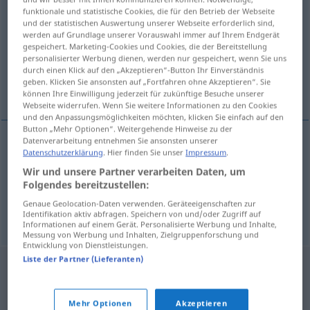
funktionale und statistische Cookies, die für den Betrieb der Webseite
und der statistischen Auswertung unserer Webseite erforderlich sind,
Übersicht aller Übersetzungen
werden auf Grundlage unserer Vorauswahl immer auf Ihrem Endgerät
(Für mehr Details die Übersetzung anklicken/antippen)
gespeichert. Marketing-Cookies und Cookies, die der Bereitstellung
personalisierter Werbung dienen, werden nur gespeichert, wenn Sie uns
durch einen Klick auf den „Akzeptieren“-Button Ihr Einverständnis
einwickeln, einpacken, verpacken, einhüllen,
geben. Klicken Sie ansonsten auf „Fortfahren ohne Akzeptieren“. Sie
einrollen
können Ihre Einwilligung jederzeit für zukünftige Besuche unserer
Webseite widerrufen. Wenn Sie weitere Informationen zu den Cookies
und den Anpassungsmöglichkeiten möchten, klicken Sie einfach auf den
Button „Mehr Optionen“. Weitergehende Hinweise zu der
Datenverarbeitung entnehmen Sie ansonsten unserer
Datenschutzerklärung
. Hier finden Sie unser
Impressum
.
einwickeln
,
einpacken
,
verpacken
zamotati
Wir und unsere Partner verarbeiten Daten, um
Folgendes bereitzustellen:
einhüllen
, einrollen
zamotati
Genaue Geolocation-Daten verwenden. Geräteeigenschaften zur
Identifikation aktiv abfragen. Speichern von und/oder Zugriff auf
Informationen auf einem Gerät. Personalisierte Werbung und Inhalte,
Messung von Werbung und Inhalten, Zielgruppenforschung und
Entwicklung von Dienstleistungen.
Liste der Partner (Lieferanten)
Mehr Optionen
Akzeptieren