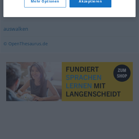
Mehr Optionen
Akzeptieren
beschreiben
,
erklären
,
ausmalen
,
beleuchten
,
offenlegen
,
erzählen
auswalken
© OpenThesaurus.de