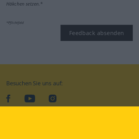
Häkchen setzen.*
*Pflichtfeld
Feedback absenden
Besuchen Sie uns auf:
facebook
YouTube
Instagram
Langenscheidt