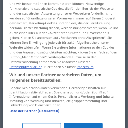
und wir besser mit Ihnen kommunizieren können. Notwendige,
funktionale und statistische Cookies, die für den Betrieb der Webseite
Übersicht aller Übersetzungen
und der statistischen Auswertung unserer Webseite erforderlich sind,
(Für mehr Details die Übersetzung anklicken/antippen)
werden auf Grundlage unserer Vorauswahl immer auf Ihrem Endgerät
gespeichert. Marketing-Cookies und Cookies, die der Bereitstellung
personalisierter Werbung dienen, werden nur gespeichert, wenn Sie uns
razviti
durch einen Klick auf den „Akzeptieren“-Button Ihr Einverständnis
geben. Klicken Sie ansonsten auf „Fortfahren ohne Akzeptieren“. Sie
können Ihre Einwilligung jederzeit für zukünftige Besuche unserer
Webseite widerrufen. Wenn Sie weitere Informationen zu den Cookies
und den Anpassungsmöglichkeiten möchten, klicken Sie einfach auf den
Button „Mehr Optionen“. Weitergehende Hinweise zu der
razviti
(-ijati)
ausrollen
Teig
Datenverarbeitung entnehmen Sie ansonsten unserer
Datenschutzerklärung
. Hier finden Sie unser
Impressum
.
Wir und unsere Partner verarbeiten Daten, um
Synonyme für "ausrollen"
Folgendes bereitzustellen:
Genaue Geolocation-Daten verwenden. Geräteeigenschaften zur
Identifikation aktiv abfragen. Speichern von und/oder Zugriff auf
Informationen auf einem Gerät. Personalisierte Werbung und Inhalte,
aufsetzen
,
aufspielen
,
(Software) installieren
Messung von Werbung und Inhalten, Zielgruppenforschung und
Entwicklung von Dienstleistungen.
Liste der Partner (Lieferanten)
erläutern
,
wiedergeben
,
umschreiben
,
darstellen
,
darlegen
,
schildern
,
ausdrücken
,
erörtern
,
ausführen
,