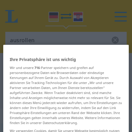
Ihre Privatsphäre ist uns wichtig
Deutsch-Kroatisch Wörterbuch
ausrollen
Wir und unsere
716
-Partner speichern und greifen auf
Deutsch-Kroatisch Übersetzung für
personenbezogene Daten wie Browserdaten oder eindeutige
Kennungen auf Ihrem Gerät zu. Durch Auswahl von Akzeptieren
"ausrollen"
aktivieren Sie Tracking-Technologien für die unter „Wir und unsere
Partner verarbeiten Daten, um Ihnen Dienste bereitzustellen“
aufgeführten Zwecke. Wenn Tracker deaktiviert sind, sind manche
"ausrollen" Kroatisch Übersetzung
Inhalte und Anzeigen möglicherweise nicht mehr so relevant für Sie. Sie
können dieses Menü jederzeit wieder aufrufen, um Ihre Einstellungen zu
ändern oder Ihre Einwilligung zu widerrufen, indem Sie auf den Link
Privatsphäre-Einstellungen am unteren Rand der Webseite klicken. Ihre
„ausrollen“
Einstellungen gelten innerhalb unseres Website. Weitere Informationen
finden Sie in unserer Datenschutzerklärung.
ausrollen
Wir verwenden Cookies, damit Sie unsere Webseite bestmöglich nutzen
<
trennb
;
-ge-
>