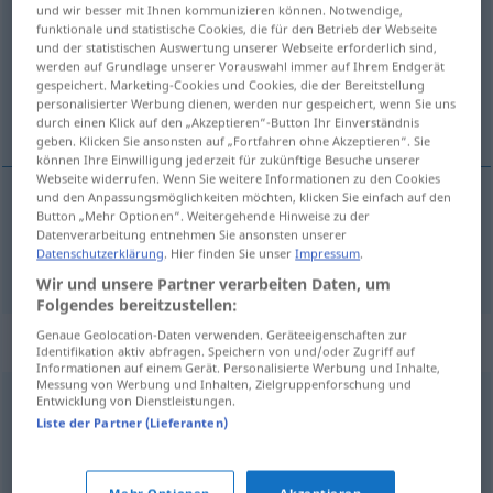
und wir besser mit Ihnen kommunizieren können. Notwendige,
funktionale und statistische Cookies, die für den Betrieb der Webseite
Übersicht aller Übersetzungen
und der statistischen Auswertung unserer Webseite erforderlich sind,
werden auf Grundlage unserer Vorauswahl immer auf Ihrem Endgerät
(Für mehr Details die Übersetzung anklicken/antippen)
gespeichert. Marketing-Cookies und Cookies, die der Bereitstellung
personalisierter Werbung dienen, werden nur gespeichert, wenn Sie uns
obojiti
durch einen Klick auf den „Akzeptieren“-Button Ihr Einverständnis
geben. Klicken Sie ansonsten auf „Fortfahren ohne Akzeptieren“. Sie
können Ihre Einwilligung jederzeit für zukünftige Besuche unserer
Webseite widerrufen. Wenn Sie weitere Informationen zu den Cookies
und den Anpassungsmöglichkeiten möchten, klicken Sie einfach auf den
Button „Mehr Optionen“. Weitergehende Hinweise zu der
obojiti
ausmalen
Zimmer
Datenverarbeitung entnehmen Sie ansonsten unserer
Datenschutzerklärung
. Hier finden Sie unser
Impressum
.
Wir und unsere Partner verarbeiten Daten, um
Folgendes bereitzustellen:
Genaue Geolocation-Daten verwenden. Geräteeigenschaften zur
Synonyme für "ausmalen"
Identifikation aktiv abfragen. Speichern von und/oder Zugriff auf
Informationen auf einem Gerät. Personalisierte Werbung und Inhalte,
Messung von Werbung und Inhalten, Zielgruppenforschung und
Entwicklung von Dienstleistungen.
erläutern
,
ausrollen
,
wiedergeben
,
umschreiben
,
Liste der Partner (Lieferanten)
darstellen
,
darlegen
,
schildern
,
ausdrücken
,
erörtern
,
ausführen
,
beschreiben
,
erklären
,
beleuchten
,
Mehr Optionen
Akzeptieren