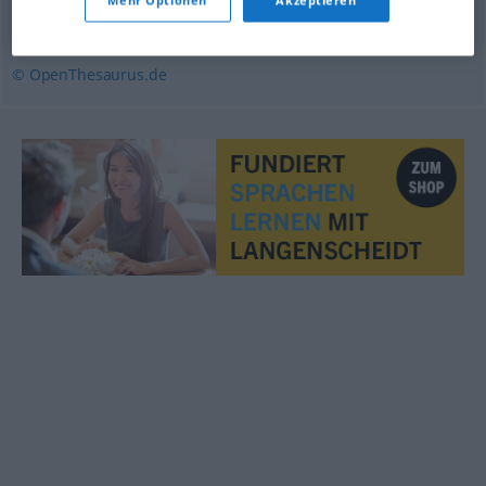
offenlegen
,
erzählen
© OpenThesaurus.de