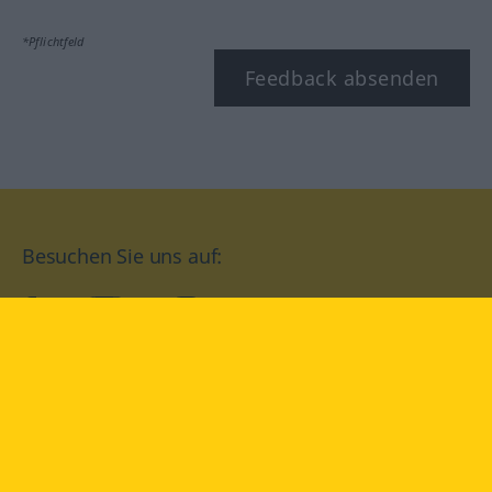
*Pflichtfeld
Feedback absenden
Besuchen Sie uns auf:
facebook
YouTube
Instagram
Langenscheidt