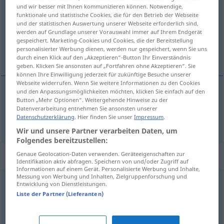
und wir besser mit Ihnen kommunizieren können. Notwendige,
funktionale und statistische Cookies, die für den Betrieb der Webseite
Übersicht aller Übersetzungen
und der statistischen Auswertung unserer Webseite erforderlich sind,
(Für mehr Details die Übersetzung anklicken/antippen)
werden auf Grundlage unserer Vorauswahl immer auf Ihrem Endgerät
gespeichert. Marketing-Cookies und Cookies, die der Bereitstellung
personalisierter Werbung dienen, werden nur gespeichert, wenn Sie uns
zasvirati
durch einen Klick auf den „Akzeptieren“-Button Ihr Einverständnis
geben. Klicken Sie ansonsten auf „Fortfahren ohne Akzeptieren“. Sie
können Ihre Einwilligung jederzeit für zukünftige Besuche unserer
Webseite widerrufen. Wenn Sie weitere Informationen zu den Cookies
und den Anpassungsmöglichkeiten möchten, klicken Sie einfach auf den
Button „Mehr Optionen“. Weitergehende Hinweise zu der
zasvirati
aufspielen
Datenverarbeitung entnehmen Sie ansonsten unserer
Datenschutzerklärung
. Hier finden Sie unser
Impressum
.
Wir und unsere Partner verarbeiten Daten, um
Folgendes bereitzustellen:
Synonyme für "aufspielen"
Genaue Geolocation-Daten verwenden. Geräteeigenschaften zur
Identifikation aktiv abfragen. Speichern von und/oder Zugriff auf
Informationen auf einem Gerät. Personalisierte Werbung und Inhalte,
Messung von Werbung und Inhalten, Zielgruppenforschung und
Entwicklung von Dienstleistungen.
(sich) (selbst) darstellen
,
(sich) produzieren
,
angeben
Liste der Partner (Lieferanten)
ausrollen (neuer Systeme)
,
aufsetzen
,
(Software)