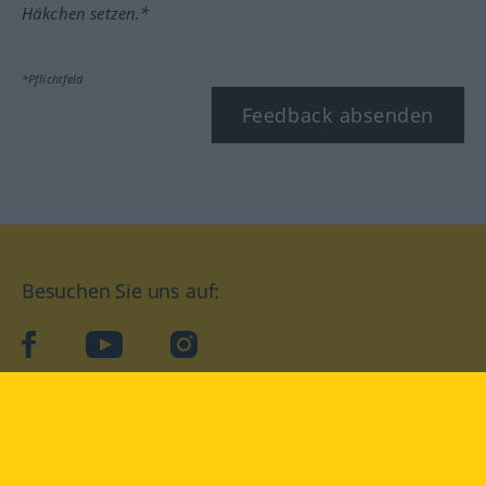
Häkchen setzen.*
*Pflichtfeld
Feedback absenden
Besuchen Sie uns auf:
facebook
YouTube
Instagram
Langenscheidt