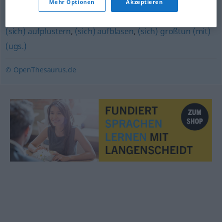
Mehr Optionen
Akzeptieren
installieren
(sich) aufplustern
,
(sich) aufblasen
,
(sich) großtun (mit)
(ugs.)
© OpenThesaurus.de