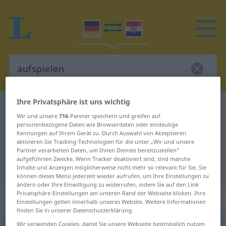
Ihre Privatsphäre ist uns wichtig
Deutsch-Kroatisch Wörterbuch
aufspielen
Wir und unsere
716
-Partner speichern und greifen auf
Deutsch-Kroatisch Übersetzung für
personenbezogene Daten wie Browserdaten oder eindeutige
Kennungen auf Ihrem Gerät zu. Durch Auswahl von Akzeptieren
"aufspielen"
aktivieren Sie Tracking-Technologien für die unter „Wir und unsere
Partner verarbeiten Daten, um Ihnen Dienste bereitzustellen“
aufgeführten Zwecke. Wenn Tracker deaktiviert sind, sind manche
"aufspielen" Kroatisch Übersetzung
Inhalte und Anzeigen möglicherweise nicht mehr so relevant für Sie. Sie
können dieses Menü jederzeit wieder aufrufen, um Ihre Einstellungen zu
ändern oder Ihre Einwilligung zu widerrufen, indem Sie auf den Link
Privatsphäre-Einstellungen am unteren Rand der Webseite klicken. Ihre
„aufspielen“
Einstellungen gelten innerhalb unseres Website. Weitere Informationen
finden Sie in unserer Datenschutzerklärung.
aufspielen
Wir verwenden Cookies, damit Sie unsere Webseite bestmöglich nutzen
<
trennb
;
-ge-
>