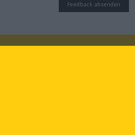
Feedback absenden
Besuchen Sie uns auf:
facebook
YouTube
Instagram
Langenscheidt
NUTZUNGSBEDINGUNGEN
DATENSCHUTZBESTIMMUNGEN