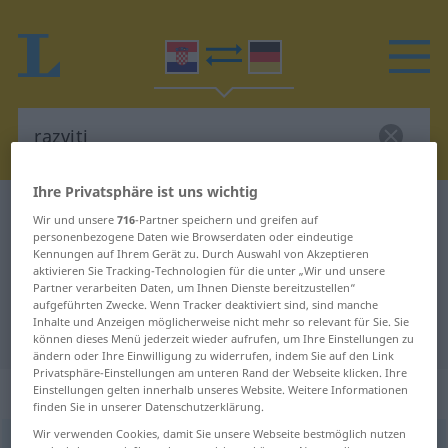
Ihre Privatsphäre ist uns wichtig
Kroatisch-Deutsch Wörterbuch
razviti
Wir und unsere
716
-Partner speichern und greifen auf
personenbezogene Daten wie Browserdaten oder eindeutige
Kroatisch-Deutsch Übersetzung für
Kennungen auf Ihrem Gerät zu. Durch Auswahl von Akzeptieren
"razviti"
aktivieren Sie Tracking-Technologien für die unter „Wir und unsere
Partner verarbeiten Daten, um Ihnen Dienste bereitzustellen“
aufgeführten Zwecke. Wenn Tracker deaktiviert sind, sind manche
Inhalte und Anzeigen möglicherweise nicht mehr so relevant für Sie. Sie
"razviti" Deutsch Übersetzung
können dieses Menü jederzeit wieder aufrufen, um Ihre Einstellungen zu
ändern oder Ihre Einwilligung zu widerrufen, indem Sie auf den Link
Privatsphäre-Einstellungen am unteren Rand der Webseite klicken. Ihre
„razviti“
Einstellungen gelten innerhalb unseres Website. Weitere Informationen
finden Sie in unserer Datenschutzerklärung.
Wir verwenden Cookies, damit Sie unsere Webseite bestmöglich nutzen
razviti
<
-ijem
;
-io
, -ila
;
-ijen
>
(
-vijati
)