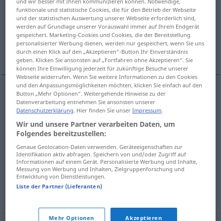
und wir besser mit Ihnen kommunizieren können. Notwendige,
funktionale und statistische Cookies, die für den Betrieb der Webseite
Übersicht aller Übersetzungen
und der statistischen Auswertung unserer Webseite erforderlich sind,
werden auf Grundlage unserer Vorauswahl immer auf Ihrem Endgerät
(Für mehr Details die Übersetzung anklicken/antippen)
gespeichert. Marketing-Cookies und Cookies, die der Bereitstellung
personalisierter Werbung dienen, werden nur gespeichert, wenn Sie uns
aufrollen, ausrollen, hissen, auswickeln
durch einen Klick auf den „Akzeptieren“-Button Ihr Einverständnis
geben. Klicken Sie ansonsten auf „Fortfahren ohne Akzeptieren“. Sie
können Ihre Einwilligung jederzeit für zukünftige Besuche unserer
Webseite widerrufen. Wenn Sie weitere Informationen zu den Cookies
und den Anpassungsmöglichkeiten möchten, klicken Sie einfach auf den
Button „Mehr Optionen“. Weitergehende Hinweise zu der
aufrollen
razviti
zastavu
Datenverarbeitung entnehmen Sie ansonsten unserer
Datenschutzerklärung
. Hier finden Sie unser
Impressum
.
Wir und unsere Partner verarbeiten Daten, um
ausrollen
razviti
tijesto
Folgendes bereitzustellen:
Genaue Geolocation-Daten verwenden. Geräteeigenschaften zur
hissen
razviti
jedro
Identifikation aktiv abfragen. Speichern von und/oder Zugriff auf
Informationen auf einem Gerät. Personalisierte Werbung und Inhalte,
Messung von Werbung und Inhalten, Zielgruppenforschung und
auswickeln
razviti
paket
Entwicklung von Dienstleistungen.
Liste der Partner (Lieferanten)
Mehr Optionen
Akzeptieren