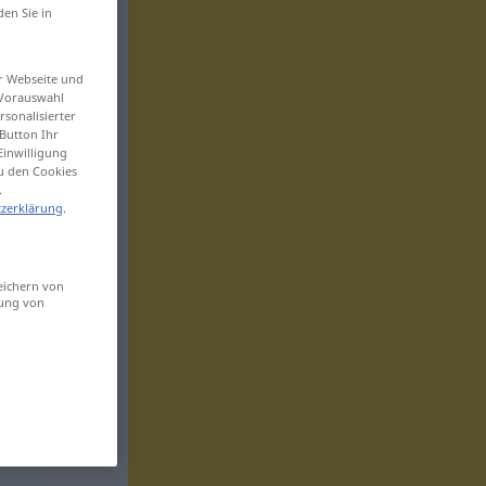
den Sie in
er Webseite und
 Vorauswahl
sonalisierter
Button Ihr
Einwilligung
zu den Cookies
.
zerklärung
.
eichern von
sung von