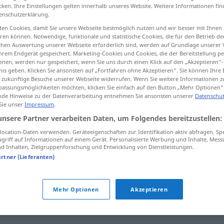
cken. Ihre Einstellungen gelten innerhalb unseres Website. Weitere Informationen fin
enschutzerklärung.
en Cookies, damit Sie unsere Webseite bestmöglich nutzen und wir besser mit Ihnen
en können. Notwendige, funktionale und statistische Cookies, die für den Betrieb d
tippen)
ischen Auswertung unserer Webseite erforderlich sind, werden auf Grundlage unserer
hrem Endgerät gespeichert. Marketing-Cookies und Cookies, die der Bereitstellung per
nen, werden nur gespeichert, wenn Sie uns durch einen Klick auf den „Akzeptieren“-
nis geben. Klicken Sie ansonsten auf „Fortfahren ohne Akzeptieren“. Sie können Ihre 
ür zukünftige Besuche unserer Webseite widerrufen. Wenn Sie weitere Informationen 
assungsmöglichkeiten möchten, klicken Sie einfach auf den Button „Mehr Optionen“
de Hinweise zu der Datenverarbeitung entnehmen Sie ansonsten unserer
Datenschut
 Sie unser
Impressum
.
anziehend
unsere Partner verarbeiten Daten, um Folgendes bereitzustellen:
ocation-Daten verwenden. Geräteeigenschaften zur Identifikation aktiv abfragen. Sp
griff auf Informationen auf einem Gerät. Personalisierte Werbung und Inhalte, Mes
 Inhalten, Zielgruppenforschung und Entwicklung von Dienstleistungen.
artner (Lieferanten)
Mehr Optionen
Akzeptieren
zückend