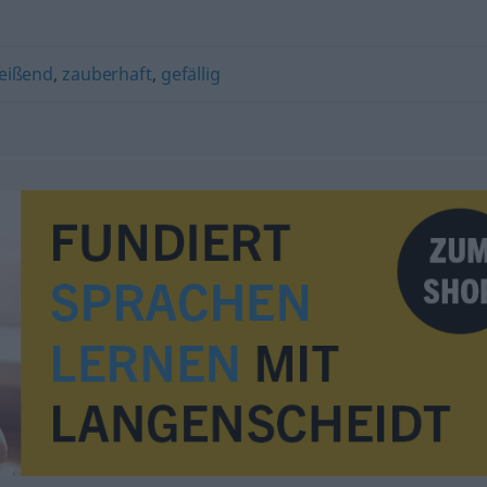
reißend
,
zauberhaft
,
gefällig