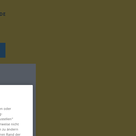
DE
en oder
g-
ustellen“
rweise nicht
en zu ändern
eren Rand der