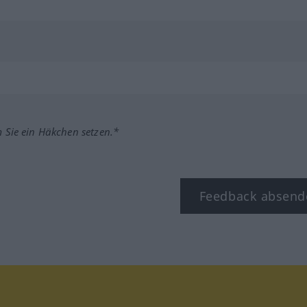
m Sie ein Häkchen setzen.*
Feedback absend