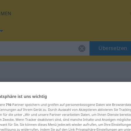
HMEN
Übersetzen
g für "anziehend"
atsphäre ist uns wichtig
zung
sere
716
-Partner speichern und greifen auf personenbezogene Daten wie Browserdat
Kennungen auf Ihrem Gerät zu. Durch Auswahl von Akzeptieren aktivieren Sie Trackin
n für die unter „Wir und unsere Partner verarbeiten Daten, um Ihnen Dienste bereitz
n Zwecke. Wenn Tracker deaktiviert sind, sind manche Inhalte und Anzeigen mögliche
evant für Sie. Sie können dieses Menü jederzeit wieder aufrufen, um Ihre Einstellung
inwilligung zu widerrufen, indem Sie auf den Link Privatsphäre-Einstellungen am unt