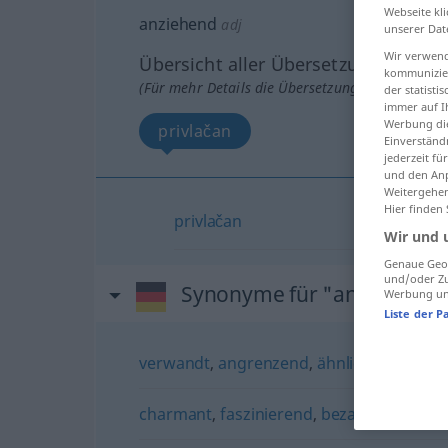
Webseite kli
anziehend
adj
unserer Dat
Wir verwend
Übersicht aller Übersetzungen
kommunizier
(Für mehr Details die Übersetzung anklicken/an
der statist
immer auf I
Werbung die
privlačan
Einverständ
jederzeit f
und den Anp
Weitergehen
Hier finden
privlačan
Wir und 
Genaue Geol
und/oder Zu
Synonyme für "anziehend"
Werbung und
Liste der P
verwandt
,
angrenzend
,
ähnlich
charmant
,
faszinierend
,
bezaubernd
,
ent