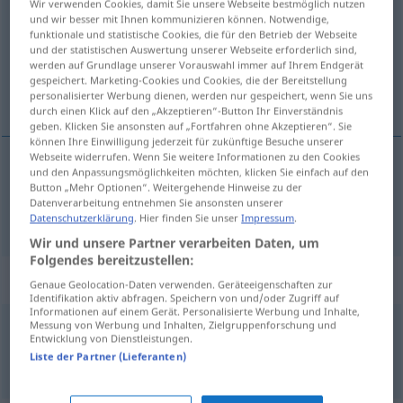
Wir verwenden Cookies, damit Sie unsere Webseite bestmöglich nutzen
und wir besser mit Ihnen kommunizieren können. Notwendige,
Übersicht aller Übersetzungen
funktionale und statistische Cookies, die für den Betrieb der Webseite
und der statistischen Auswertung unserer Webseite erforderlich sind,
(Für mehr Details die Übersetzung anklicken/antippen)
werden auf Grundlage unserer Vorauswahl immer auf Ihrem Endgerät
gespeichert. Marketing-Cookies und Cookies, die der Bereitstellung
sličan
personalisierter Werbung dienen, werden nur gespeichert, wenn Sie uns
durch einen Klick auf den „Akzeptieren“-Button Ihr Einverständnis
geben. Klicken Sie ansonsten auf „Fortfahren ohne Akzeptieren“. Sie
können Ihre Einwilligung jederzeit für zukünftige Besuche unserer
Webseite widerrufen. Wenn Sie weitere Informationen zu den Cookies
und den Anpassungsmöglichkeiten möchten, klicken Sie einfach auf den
sličan
(
/na
)
ähnlich
Button „Mehr Optionen“. Weitergehende Hinweise zu der
DAT
AKK
Datenverarbeitung entnehmen Sie ansonsten unserer
Datenschutzerklärung
. Hier finden Sie unser
Impressum
.
Wir und unsere Partner verarbeiten Daten, um
Folgendes bereitzustellen:
Beispielsätze für "ähnlich"
Genaue Geolocation-Daten verwenden. Geräteeigenschaften zur
Identifikation aktiv abfragen. Speichern von und/oder Zugriff auf
Informationen auf einem Gerät. Personalisierte Werbung und Inhalte,
Messung von Werbung und Inhalten, Zielgruppenforschung und
das sieht ihm (ihr) ähnlich
Entwicklung von Dienstleistungen.
to
je
njemu (njoj) slično
Liste der Partner (Lieferanten)