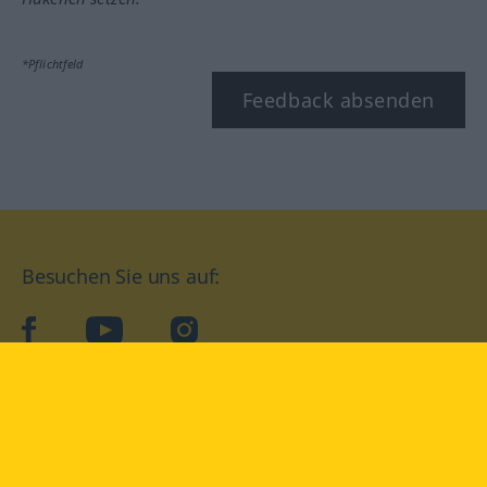
*Pflichtfeld
Feedback absenden
Besuchen Sie uns auf:
facebook
YouTube
Instagram
Langenscheidt