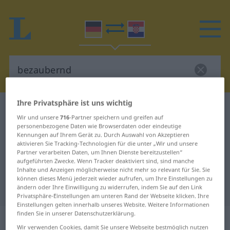
Ihre Privatsphäre ist uns wichtig
Deutsch-Kroatisch Wörterbuch
bezaubernd
Wir und unsere
716
-Partner speichern und greifen auf
Deutsch-Kroatisch Übersetzung für
personenbezogene Daten wie Browserdaten oder eindeutige
Kennungen auf Ihrem Gerät zu. Durch Auswahl von Akzeptieren
"bezaubernd"
aktivieren Sie Tracking-Technologien für die unter „Wir und unsere
Partner verarbeiten Daten, um Ihnen Dienste bereitzustellen“
aufgeführten Zwecke. Wenn Tracker deaktiviert sind, sind manche
"bezaubernd" Kroatisch
Inhalte und Anzeigen möglicherweise nicht mehr so relevant für Sie. Sie
können dieses Menü jederzeit wieder aufrufen, um Ihre Einstellungen zu
Übersetzung
ändern oder Ihre Einwilligung zu widerrufen, indem Sie auf den Link
Privatsphäre-Einstellungen am unteren Rand der Webseite klicken. Ihre
Einstellungen gelten innerhalb unseres Website. Weitere Informationen
finden Sie in unserer Datenschutzerklärung.
„bezaubernd“
: Adjektiv
Wir verwenden Cookies, damit Sie unsere Webseite bestmöglich nutzen