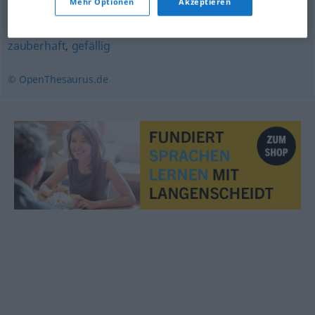
Mehr Optionen
Akzeptieren
attraktiv
,
ansprechend
,
anziehend
,
hinreißend
,
zauberhaft
,
gefällig
© OpenThesaurus.de