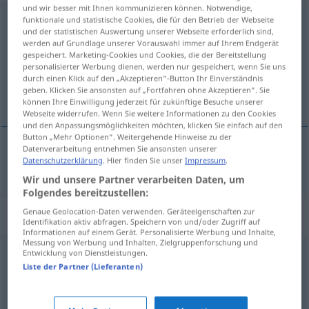
und wir besser mit Ihnen kommunizieren können. Notwendige,
bezaubernd
funktionale und statistische Cookies, die für den Betrieb der Webseite
adj
und der statistischen Auswertung unserer Webseite erforderlich sind,
werden auf Grundlage unserer Vorauswahl immer auf Ihrem Endgerät
Übersicht aller Übersetzungen
gespeichert. Marketing-Cookies und Cookies, die der Bereitstellung
(Für mehr Details die Übersetzung anklicken/antippen)
personalisierter Werbung dienen, werden nur gespeichert, wenn Sie uns
durch einen Klick auf den „Akzeptieren“-Button Ihr Einverständnis
geben. Klicken Sie ansonsten auf „Fortfahren ohne Akzeptieren“. Sie
dražestan, bajan
können Ihre Einwilligung jederzeit für zukünftige Besuche unserer
Webseite widerrufen. Wenn Sie weitere Informationen zu den Cookies
und den Anpassungsmöglichkeiten möchten, klicken Sie einfach auf den
Button „Mehr Optionen“. Weitergehende Hinweise zu der
Datenverarbeitung entnehmen Sie ansonsten unserer
Datenschutzerklärung
. Hier finden Sie unser
Impressum
.
dražestan,
bajan
bezaubernd
Wir und unsere Partner verarbeiten Daten, um
Folgendes bereitzustellen:
Genaue Geolocation-Daten verwenden. Geräteeigenschaften zur
Synonyme für "bezaubernd"
Identifikation aktiv abfragen. Speichern von und/oder Zugriff auf
Informationen auf einem Gerät. Personalisierte Werbung und Inhalte,
Messung von Werbung und Inhalten, Zielgruppenforschung und
Entwicklung von Dienstleistungen.
fantastisch
,
magisch
Liste der Partner (Lieferanten)
anziehend
,
charmant
,
faszinierend
,
entzückend