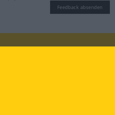
Feedback absenden
Besuchen Sie uns auf:
facebook
YouTube
Instagram
Langenscheidt
NUTZUNGSBEDINGUNGEN