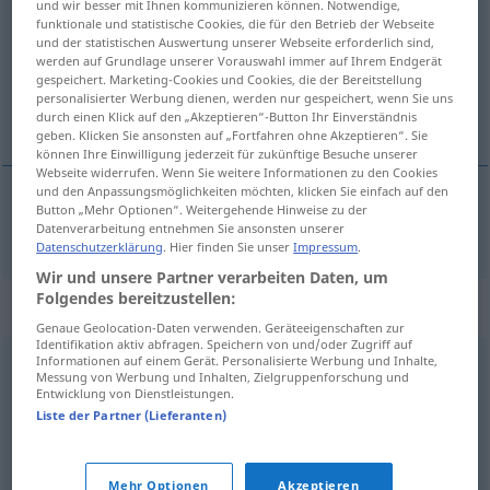
und wir besser mit Ihnen kommunizieren können. Notwendige,
funktionale und statistische Cookies, die für den Betrieb der Webseite
Übersicht aller Übersetzungen
und der statistischen Auswertung unserer Webseite erforderlich sind,
werden auf Grundlage unserer Vorauswahl immer auf Ihrem Endgerät
(Für mehr Details die Übersetzung anklicken/antippen)
gespeichert. Marketing-Cookies und Cookies, die der Bereitstellung
personalisierter Werbung dienen, werden nur gespeichert, wenn Sie uns
čaroban, bajan
durch einen Klick auf den „Akzeptieren“-Button Ihr Einverständnis
geben. Klicken Sie ansonsten auf „Fortfahren ohne Akzeptieren“. Sie
können Ihre Einwilligung jederzeit für zukünftige Besuche unserer
Webseite widerrufen. Wenn Sie weitere Informationen zu den Cookies
und den Anpassungsmöglichkeiten möchten, klicken Sie einfach auf den
Button „Mehr Optionen“. Weitergehende Hinweise zu der
čaroban
,
bajan
zauberhaft
Datenverarbeitung entnehmen Sie ansonsten unserer
Datenschutzerklärung
. Hier finden Sie unser
Impressum
.
Wir und unsere Partner verarbeiten Daten, um
Folgendes bereitzustellen:
Synonyme für "zauberhaft"
Genaue Geolocation-Daten verwenden. Geräteeigenschaften zur
Identifikation aktiv abfragen. Speichern von und/oder Zugriff auf
Informationen auf einem Gerät. Personalisierte Werbung und Inhalte,
Messung von Werbung und Inhalten, Zielgruppenforschung und
attraktiv
,
ansprechend
,
anziehend
,
bezaubernd
,
Entwicklung von Dienstleistungen.
hinreißend
,
gefällig
Liste der Partner (Lieferanten)
© OpenThesaurus.de
Mehr Optionen
Akzeptieren