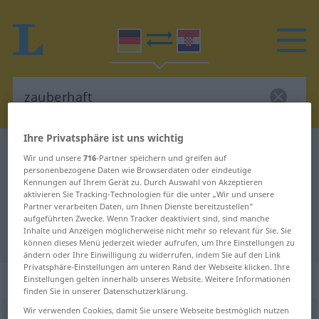
Ihre Privatsphäre ist uns wichtig
Deutsch-Kroatisch Wörterbuch
zauberhaft
Wir und unsere
716
-Partner speichern und greifen auf
Deutsch-Kroatisch Übersetzung für
personenbezogene Daten wie Browserdaten oder eindeutige
Kennungen auf Ihrem Gerät zu. Durch Auswahl von Akzeptieren
"zauberhaft"
aktivieren Sie Tracking-Technologien für die unter „Wir und unsere
Partner verarbeiten Daten, um Ihnen Dienste bereitzustellen“
aufgeführten Zwecke. Wenn Tracker deaktiviert sind, sind manche
Inhalte und Anzeigen möglicherweise nicht mehr so relevant für Sie. Sie
"zauberhaft" Kroatisch Übersetzung
können dieses Menü jederzeit wieder aufrufen, um Ihre Einstellungen zu
ändern oder Ihre Einwilligung zu widerrufen, indem Sie auf den Link
Privatsphäre-Einstellungen am unteren Rand der Webseite klicken. Ihre
„zauberhaft“
: Adjektiv
Einstellungen gelten innerhalb unseres Website. Weitere Informationen
finden Sie in unserer Datenschutzerklärung.
Wir verwenden Cookies, damit Sie unsere Webseite bestmöglich nutzen
zauberhaft
adj