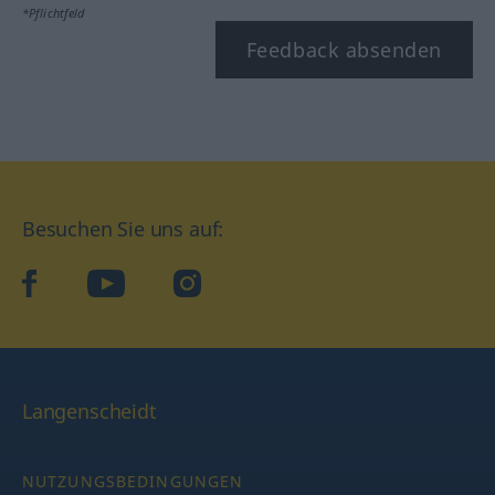
*Pflichtfeld
Feedback absenden
Besuchen Sie uns auf:
facebook
YouTube
Instagram
Langenscheidt
NUTZUNGSBEDINGUNGEN