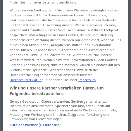
finden Sie in unserer Datenschutzerklärung.
Übersicht aller Übersetzungen
Wir verwenden Cookies, damit Sie unsere Webseite bestmöglich nutzen
und wir besser mit Ihnen kommunizieren können. Notwendige,
(Für mehr Details die Übersetzung anklicken/antippen)
funktionale und statistische Cookies, die für den Betrieb der Webseite
und der statistischen Auswertung unserer Webseite erforderlich sind,
logoro
misero
spregevole
werden auf Grundlage unserer Vorauswahl immer auf Ihrem Endgerät
gespeichert. Marketing-Cookies und Cookies, die der Bereitstellung
personalisierter Werbung dienen, werden nur gespeichert, wenn Sie uns
durch einen Klick auf den „Akzeptieren“-Button Ihr Einverständnis
tirchio, spilorcio
geben. Klicken Sie ansonsten auf „Fortfahren ohne Akzeptieren“. Sie
können Ihre Einwilligung jederzeit für zukünftige Besuche unserer
Webseite widerrufen. Wenn Sie weitere Informationen zu den Cookies
und den Anpassungsmöglichkeiten möchten, klicken Sie einfach auf den
Button „Mehr Optionen“. Weitergehende Hinweise zu der
Datenverarbeitung entnehmen Sie ansonsten unserer
logoro
schäbig
abgenutzt
Datenschutzerklärung
. Hier finden Sie unser
Impressum
.
Wir und unsere Partner verarbeiten Daten, um
Folgendes bereitzustellen:
misero
schäbig
armselig
Genaue Geolocation-Daten verwenden. Geräteeigenschaften zur
Identifikation aktiv abfragen. Speichern von und/oder Zugriff auf
Informationen auf einem Gerät. Personalisierte Werbung und Inhalte,
Messung von Werbung und Inhalten, Zielgruppenforschung und
spregevole
schäbig
unredlich
Entwicklung von Dienstleistungen.
Liste der Partner (Lieferanten)