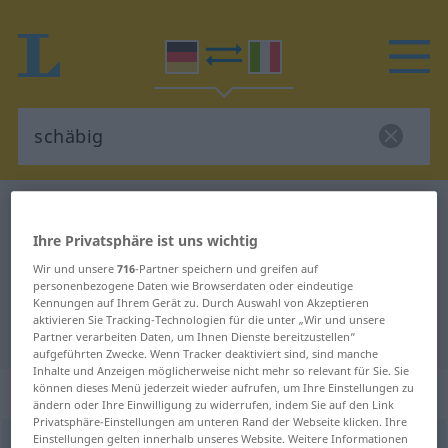
Deutsch-Italienisch Wörterbuch
schäbig
Deutsch-Italienisch Übersetzung
Ihre Privatsphäre ist uns wichtig
Wir und unsere
716
-Partner speichern und greifen auf
für "schäbig"
personenbezogene Daten wie Browserdaten oder eindeutige
Kennungen auf Ihrem Gerät zu. Durch Auswahl von Akzeptieren
aktivieren Sie Tracking-Technologien für die unter „Wir und unsere
"schäbig" Italienisch Übersetzung
Partner verarbeiten Daten, um Ihnen Dienste bereitzustellen“
aufgeführten Zwecke. Wenn Tracker deaktiviert sind, sind manche
Inhalte und Anzeigen möglicherweise nicht mehr so relevant für Sie. Sie
„schäbig“
: Adjektiv
können dieses Menü jederzeit wieder aufrufen, um Ihre Einstellungen zu
ändern oder Ihre Einwilligung zu widerrufen, indem Sie auf den Link
Privatsphäre-Einstellungen am unteren Rand der Webseite klicken. Ihre
Einstellungen gelten innerhalb unseres Website. Weitere Informationen
schäbig
adj