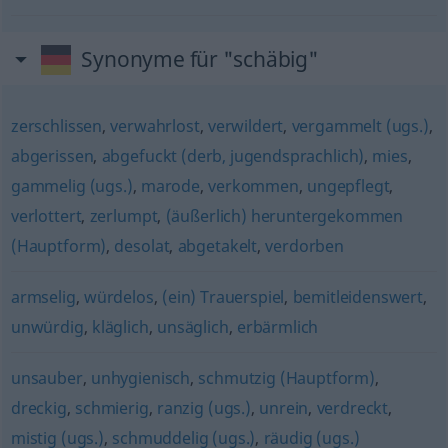
Synonyme für "schäbig"
zerschlissen
,
verwahrlost
,
verwildert
,
vergammelt (ugs.)
,
abgerissen
,
abgefuckt (derb, jugendsprachlich)
,
mies
,
gammelig (ugs.)
,
marode
,
verkommen
,
ungepflegt
,
verlottert
,
zerlumpt
,
(äußerlich) heruntergekommen
(Hauptform)
,
desolat
,
abgetakelt
,
verdorben
armselig
,
würdelos
,
(ein) Trauerspiel
,
bemitleidenswert
,
unwürdig
,
kläglich
,
unsäglich
,
erbärmlich
unsauber
,
unhygienisch
,
schmutzig (Hauptform)
,
dreckig
,
schmierig
,
ranzig (ugs.)
,
unrein
,
verdreckt
,
mistig (ugs.)
,
schmuddelig (ugs.)
,
räudig (ugs.)