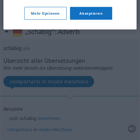
tirchio
,
spilorcio
schäbig
knauserig
Mehr Optionen
Akzeptieren
„schäbig“
: Adverb
schäbig
adv
Übersicht aller Übersetzungen
(Für mehr Details die Übersetzung anklicken/antippen)
comportarsi in modo meschino
Beispiele
sich schäbig
benehmen
comportarsi
in
modo
meschino