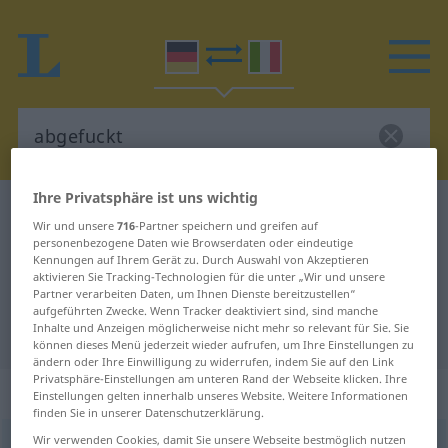
Ihre Privatsphäre ist uns wichtig
Deutsch-Italienisch Wörterbuch
abgefuckt
Wir und unsere
716
-Partner speichern und greifen auf
Deutsch-Italienisch Übersetzung
personenbezogene Daten wie Browserdaten oder eindeutige
Kennungen auf Ihrem Gerät zu. Durch Auswahl von Akzeptieren
für "abgefuckt"
aktivieren Sie Tracking-Technologien für die unter „Wir und unsere
Partner verarbeiten Daten, um Ihnen Dienste bereitzustellen“
aufgeführten Zwecke. Wenn Tracker deaktiviert sind, sind manche
Inhalte und Anzeigen möglicherweise nicht mehr so relevant für Sie. Sie
"abgefuckt" Italienisch Übersetzung
können dieses Menü jederzeit wieder aufrufen, um Ihre Einstellungen zu
ändern oder Ihre Einwilligung zu widerrufen, indem Sie auf den Link
Privatsphäre-Einstellungen am unteren Rand der Webseite klicken. Ihre
„abgefuckt“
: Adjektiv
Einstellungen gelten innerhalb unseres Website. Weitere Informationen
finden Sie in unserer Datenschutzerklärung.
Wir verwenden Cookies, damit Sie unsere Webseite bestmöglich nutzen
abgefuckt
[-fakt]
adj
VULG