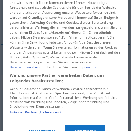
und wir besser mit Ihnen kommunizieren können. Notwendige,
funktionale und statistische Cookies, die für den Betrieb der Webseite
Übersicht aller Übersetzungen
und der statistischen Auswertung unserer Webseite erforderlich sind,
werden auf Grundlage unserer Vorauswahl immer auf Ihrem Endgerät
(Für mehr Details die Übersetzung anklicken/antippen)
gespeichert. Marketing-Cookies und Cookies, die der Bereitstellung
personalisierter Werbung dienen, werden nur gespeichert, wenn Sie uns
di merda
durch einen Klick auf den „Akzeptieren“-Button Ihr Einverständnis
geben. Klicken Sie ansonsten auf „Fortfahren ohne Akzeptieren“. Sie
können Ihre Einwilligung jederzeit für zukünftige Besuche unserer
Webseite widerrufen. Wenn Sie weitere Informationen zu den Cookies
und den Anpassungsmöglichkeiten möchten, klicken Sie einfach auf den
Button „Mehr Optionen“. Weitergehende Hinweise zu der
di
merda
abgefuckt
VULG
Datenverarbeitung entnehmen Sie ansonsten unserer
Datenschutzerklärung
. Hier finden Sie unser
Impressum
.
Wir und unsere Partner verarbeiten Daten, um
Folgendes bereitzustellen:
Synonyme für "abgefuckt"
Genaue Geolocation-Daten verwenden. Geräteeigenschaften zur
Identifikation aktiv abfragen. Speichern von und/oder Zugriff auf
Informationen auf einem Gerät. Personalisierte Werbung und Inhalte,
zerschlissen
,
schäbig
,
verwahrlost
,
verwildert
,
Messung von Werbung und Inhalten, Zielgruppenforschung und
Entwicklung von Dienstleistungen.
vergammelt (ugs.)
,
abgerissen
,
mies
,
gammelig (ugs.)
,
Liste der Partner (Lieferanten)
marode
,
verkommen
,
ungepflegt
,
verlottert
,
zerlumpt
,
(äußerlich) heruntergekommen (Hauptform)
,
desolat
,
Mehr Optionen
Akzeptieren