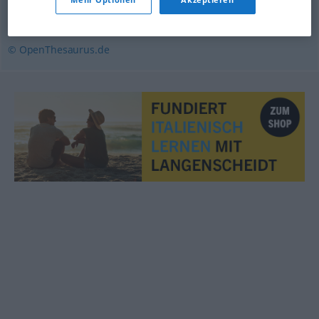
abgetakelt
,
verdorben
© OpenThesaurus.de