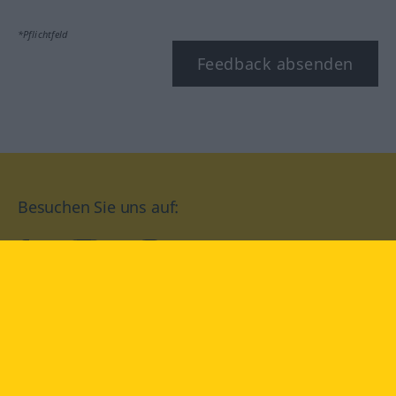
*Pflichtfeld
Feedback absenden
Besuchen Sie uns auf:
facebook
YouTube
Instagram
Langenscheidt