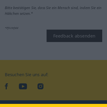
Bitte bestätigen Sie, dass Sie ein Mensch sind, indem Sie ein
Häkchen setzen.*
*Pflichtfeld
Feedback absenden
Besuchen Sie uns auf:
facebook
YouTube
Instagram