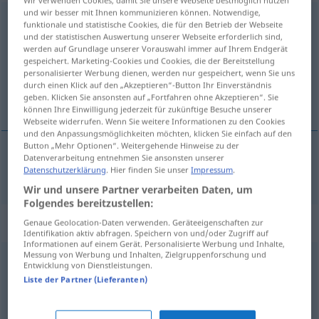
und wir besser mit Ihnen kommunizieren können. Notwendige,
verwahrlost
adj
funktionale und statistische Cookies, die für den Betrieb der Webseite
und der statistischen Auswertung unserer Webseite erforderlich sind,
Übersicht aller Übersetzungen
werden auf Grundlage unserer Vorauswahl immer auf Ihrem Endgerät
gespeichert. Marketing-Cookies und Cookies, die der Bereitstellung
(Für mehr Details die Übersetzung anklicken/antippen)
personalisierter Werbung dienen, werden nur gespeichert, wenn Sie uns
durch einen Klick auf den „Akzeptieren“-Button Ihr Einverständnis
trascurato
geben. Klicken Sie ansonsten auf „Fortfahren ohne Akzeptieren“. Sie
können Ihre Einwilligung jederzeit für zukünftige Besuche unserer
Webseite widerrufen. Wenn Sie weitere Informationen zu den Cookies
und den Anpassungsmöglichkeiten möchten, klicken Sie einfach auf den
Button „Mehr Optionen“. Weitergehende Hinweise zu der
Datenverarbeitung entnehmen Sie ansonsten unserer
trascurato
verwahrlost
Datenschutzerklärung
. Hier finden Sie unser
Impressum
.
Wir und unsere Partner verarbeiten Daten, um
Folgendes bereitzustellen:
Synonyme für "verwahrlost"
Genaue Geolocation-Daten verwenden. Geräteeigenschaften zur
Identifikation aktiv abfragen. Speichern von und/oder Zugriff auf
Informationen auf einem Gerät. Personalisierte Werbung und Inhalte,
Messung von Werbung und Inhalten, Zielgruppenforschung und
Entwicklung von Dienstleistungen.
verrucht
,
verderbt
,
verdorben
,
verworfen
,
lasterhaft
,
Liste der Partner (Lieferanten)
(moralisch) verkommen