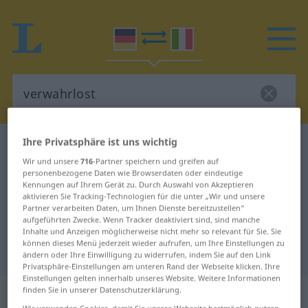
Ihre Privatsphäre ist uns wichtig
Deutsch-Italienisch Wörterbuch
verwahrlost
Wir und unsere
716
-Partner speichern und greifen auf
Deutsch-Italienisch Übersetzung
personenbezogene Daten wie Browserdaten oder eindeutige
Kennungen auf Ihrem Gerät zu. Durch Auswahl von Akzeptieren
für "verwahrlost"
aktivieren Sie Tracking-Technologien für die unter „Wir und unsere
Partner verarbeiten Daten, um Ihnen Dienste bereitzustellen“
aufgeführten Zwecke. Wenn Tracker deaktiviert sind, sind manche
"verwahrlost" Italienisch
Inhalte und Anzeigen möglicherweise nicht mehr so relevant für Sie. Sie
können dieses Menü jederzeit wieder aufrufen, um Ihre Einstellungen zu
Übersetzung
ändern oder Ihre Einwilligung zu widerrufen, indem Sie auf den Link
Privatsphäre-Einstellungen am unteren Rand der Webseite klicken. Ihre
Einstellungen gelten innerhalb unseres Website. Weitere Informationen
„verwahrlost“
: Adjektiv
finden Sie in unserer Datenschutzerklärung.
Wir verwenden Cookies, damit Sie unsere Webseite bestmöglich nutzen