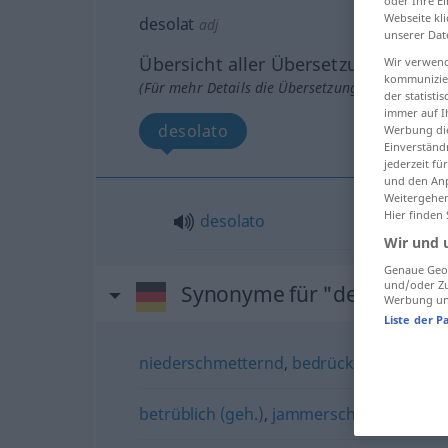
oder Ihre E
Webseite kli
desolat
adj
unserer Dat
Übersicht aller Übersetzungen
Wir verwend
kommunizier
(Für mehr Details die Übersetzung anklicken/an
der statist
immer auf I
desolato
Werbung die
Einverständ
jederzeit f
und den Anp
Weitergehen
Hier finden
desolato
Wir und 
Genaue Geol
und/oder Zu
Synonyme für "desolat"
Werbung und
Liste der P
niederschmetternd
,
bedrückend
,
niederd
betrüblich (geh.)
,
jammerschade
,
bedauer