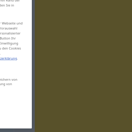
eren Rand der
den Sie in
er Webseite und
 Vorauswahl
sonalisierter
Button Ihr
Einwilligung
zu den Cookies
.
zerklärung
.
eichern von
sung von