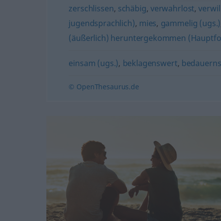
zerschlissen
,
schäbig
,
verwahrlost
,
verwil
jugendsprachlich)
,
mies
,
gammelig (ugs.)
(äußerlich) heruntergekommen (Hauptf
einsam (ugs.)
,
beklagenswert
,
bedauerns
© OpenThesaurus.de