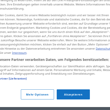
inwilligung zu widerrufen, indem Sie auf den Link Privatsphäre-Einstellungen am unt
cken. Ihre Einstellungen gelten innerhalb unseres Website. Weitere Informationen fin
enschutzerklärung.
en Cookies, damit Sie unsere Webseite bestmöglich nutzen und wir besser mit Ihnen
en können. Notwendige, funktionale und statistische Cookies, die für den Betrieb d
tippen)
ischen Auswertung unserer Webseite erforderlich sind, werden auf Grundlage unserer
hrem Endgerät gespeichert. Marketing-Cookies und Cookies, die der Bereitstellung per
nen, werden nur gespeichert, wenn Sie uns durch einen Klick auf den „Akzeptieren“-
nis geben. Klicken Sie ansonsten auf „Fortfahren ohne Akzeptieren“. Sie können Ihre 
ür zukünftige Besuche unserer Webseite widerrufen. Wenn Sie weitere Informationen 
assungsmöglichkeiten möchten, klicken Sie einfach auf den Button „Mehr Optionen“
de Hinweise zu der Datenverarbeitung entnehmen Sie ansonsten unserer
Datenschut
 Sie unser
Impressum
.
desolat
unsere Partner verarbeiten Daten, um Folgendes bereitzustellen:
ocation-Daten verwenden. Geräteeigenschaften zur Identifikation aktiv abfragen. Sp
griff auf Informationen auf einem Gerät. Personalisierte Werbung und Inhalte, Mes
 Inhalten, Zielgruppenforschung und Entwicklung von Dienstleistungen.
artner (Lieferanten)
rückend (geh.)
Mehr Optionen
Akzeptieren
lich
,
bedauernswert
,
beklagenswert
,
schade (ugs.)