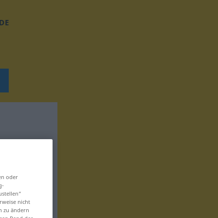
DE
en oder
g-
ustellen“
rweise nicht
en zu ändern