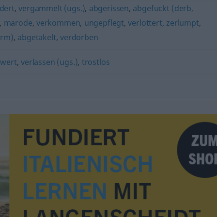
dert
,
vergammelt (ugs.)
,
abgerissen
,
abgefuckt (derb,
,
marode
,
verkommen
,
ungepflegt
,
verlottert
,
zerlumpt
,
orm)
,
abgetakelt
,
verdorben
wert
,
verlassen (ugs.)
,
trostlos