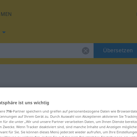
HMEN
Übersetzen
ng für "desolat"
atsphäre ist uns wichtig
ng
sere
716
-Partner speichern und greifen auf personenbezogene Daten wie Browserdat
Kennungen auf Ihrem Gerät zu. Durch Auswahl von Akzeptieren aktivieren Sie Trackin
n für die unter „Wir und unsere Partner verarbeiten Daten, um Ihnen Dienste bereitz
n Zwecke. Wenn Tracker deaktiviert sind, sind manche Inhalte und Anzeigen mögliche
evant für Sie. Sie können dieses Menü jederzeit wieder aufrufen, um Ihre Einstellung