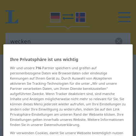
Ihre Privatsphäre ist uns wichtig
Deutsch-Isländisch Wörterbuch
wecken
Wir und unsere
716
-Partner speichern und greifen auf
Deutsch-Isländisch Übersetzung
personenbezogene Daten wie Browserdaten oder eindeutige
Kennungen auf Ihrem Gerät zu. Durch Auswahl von Akzeptieren
für "wecken"
aktivieren Sie Tracking-Technologien für die unter „Wir und unsere
Partner verarbeiten Daten, um Ihnen Dienste bereitzustellen“
aufgeführten Zwecke. Wenn Tracker deaktiviert sind, sind manche
Inhalte und Anzeigen möglicherweise nicht mehr so relevant für Sie. Sie
"wecken" Isländisch Übersetzung
können dieses Menü jederzeit wieder aufrufen, um Ihre Einstellungen zu
ändern oder Ihre Einwilligung zu widerrufen, indem Sie auf den Link
Privatsphäre-Einstellungen am unteren Rand der Webseite klicken. Ihre
„wecken“
Einstellungen gelten innerhalb unseres Website. Weitere Informationen
finden Sie in unserer Datenschutzerklärung.
Wir verwenden Cookies, damit Sie unsere Webseite bestmöglich nutzen
wecken