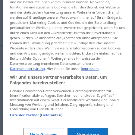
und wir besser mit Ihnen kommunizieren können. Notwendige,
funktionale und statistische Cookies, die für den Betrieb der Webseite
Übersicht aller Übersetzungen
und der statistischen Auswertung unserer Webseite erforderlich sind,
werden auf Grundlage unserer Vorauswahl immer auf Ihrem Endgerät
(Für mehr Details die Übersetzung anklicken/antippen)
gespeichert. Marketing-Cookies und Cookies, die der Bereitstellung
personalisierter Werbung dienen, werden nur gespeichert, wenn Sie uns
vekja
durch einen Klick auf den „Akzeptieren“-Button Ihr Einverständnis
geben. Klicken Sie ansonsten auf „Fortfahren ohne Akzeptieren“. Sie
können Ihre Einwilligung jederzeit für zukünftige Besuche unserer
Webseite widerrufen. Wenn Sie weitere Informationen zu den Cookies
und den Anpassungsmöglichkeiten möchten, klicken Sie einfach auf den
Button „Mehr Optionen“. Weitergehende Hinweise zu der
vekja
wecken
Datenverarbeitung entnehmen Sie ansonsten unserer
Datenschutzerklärung
. Hier finden Sie unser
Impressum
.
Wir und unsere Partner verarbeiten Daten, um
Folgendes bereitzustellen:
Synonyme für "wecken"
Genaue Geolocation-Daten verwenden. Geräteeigenschaften zur
Identifikation aktiv abfragen. Speichern von und/oder Zugriff auf
Informationen auf einem Gerät. Personalisierte Werbung und Inhalte,
aufwecken
,
elektrisieren (ugs.)
Messung von Werbung und Inhalten, Zielgruppenforschung und
Entwicklung von Dienstleistungen.
Liste der Partner (Lieferanten)
aufwecken
,
elektrisieren (ugs.)
,
alarmieren
,
aufscheuchen
,
aufschrecken
,
erschüttern
Mehr Optionen
Akzeptieren