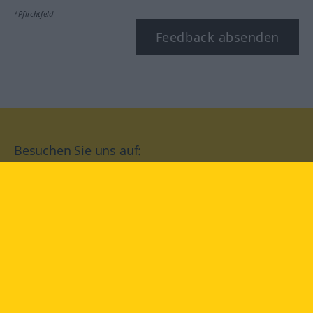
*Pflichtfeld
Feedback absenden
Besuchen Sie uns auf:
facebook
YouTube
Instagram
Langenscheidt
NUTZUNGSBEDINGUNGEN