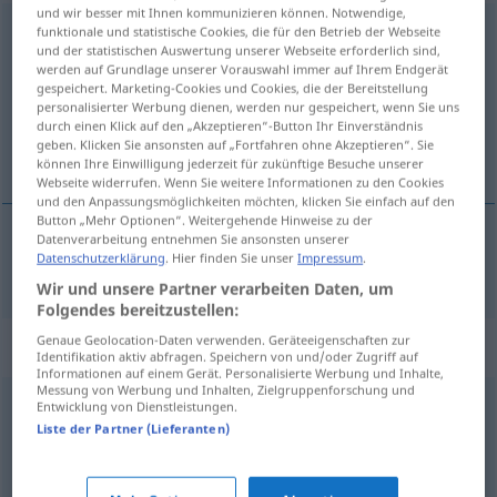
und wir besser mit Ihnen kommunizieren können. Notwendige,
aufschrecken
funktionale und statistische Cookies, die für den Betrieb der Webseite
und der statistischen Auswertung unserer Webseite erforderlich sind,
werden auf Grundlage unserer Vorauswahl immer auf Ihrem Endgerät
Übersicht aller Übersetzungen
gespeichert. Marketing-Cookies und Cookies, die der Bereitstellung
(Für mehr Details die Übersetzung anklicken/antippen)
personalisierter Werbung dienen, werden nur gespeichert, wenn Sie uns
durch einen Klick auf den „Akzeptieren“-Button Ihr Einverständnis
geben. Klicken Sie ansonsten auf „Fortfahren ohne Akzeptieren“. Sie
fæla á fætur
können Ihre Einwilligung jederzeit für zukünftige Besuche unserer
Webseite widerrufen. Wenn Sie weitere Informationen zu den Cookies
und den Anpassungsmöglichkeiten möchten, klicken Sie einfach auf den
Button „Mehr Optionen“. Weitergehende Hinweise zu der
Datenverarbeitung entnehmen Sie ansonsten unserer
Datenschutzerklärung
. Hier finden Sie unser
Impressum
.
fæla
á
fætur
aufschrecken
Wir und unsere Partner verarbeiten Daten, um
Folgendes bereitzustellen:
Genaue Geolocation-Daten verwenden. Geräteeigenschaften zur
Synonyme für "aufschrecken"
Identifikation aktiv abfragen. Speichern von und/oder Zugriff auf
Informationen auf einem Gerät. Personalisierte Werbung und Inhalte,
Messung von Werbung und Inhalten, Zielgruppenforschung und
Entwicklung von Dienstleistungen.
aufspringen
,
auffahren
Liste der Partner (Lieferanten)
aufwecken
,
elektrisieren (ugs.)
,
alarmieren
,