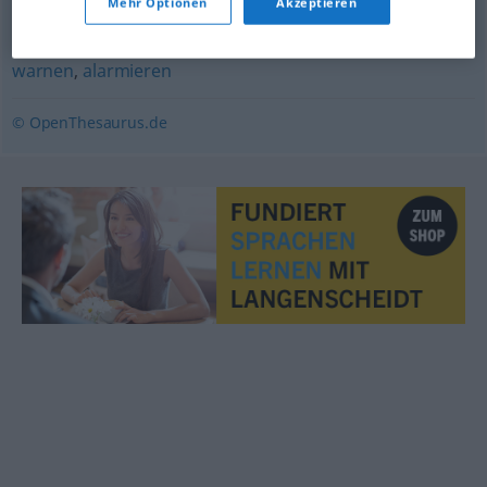
Mehr Optionen
Akzeptieren
aufscheuchen
,
wecken
,
erschüttern
warnen
,
alarmieren
© OpenThesaurus.de