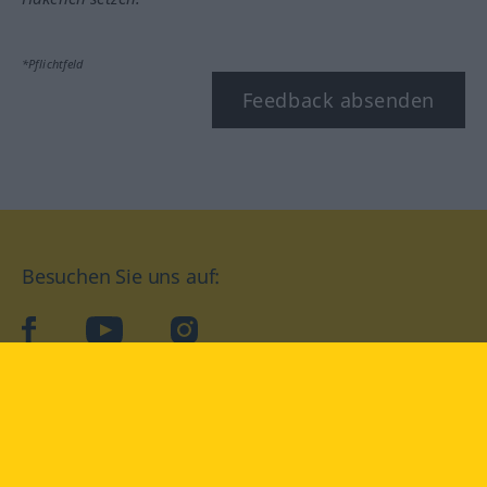
*Pflichtfeld
Feedback absenden
Besuchen Sie uns auf:
facebook
YouTube
Instagram
Langenscheidt