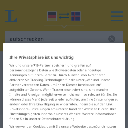
Ihre Privatsphäre ist uns wichtig
Deutsch-Isländisch Wörterbuch
aufschrecken
Wir und unsere
716
-Partner speichern und greifen auf
Deutsch-Isländisch Übersetzung
personenbezogene Daten wie Browserdaten oder eindeutige
Kennungen auf Ihrem Gerät zu. Durch Auswahl von Akzeptieren
für "aufschrecken"
aktivieren Sie Tracking-Technologien für die unter „Wir und unsere
Partner verarbeiten Daten, um Ihnen Dienste bereitzustellen“
aufgeführten Zwecke. Wenn Tracker deaktiviert sind, sind manche
"aufschrecken" Isländisch
Inhalte und Anzeigen möglicherweise nicht mehr so relevant für Sie. Sie
können dieses Menü jederzeit wieder aufrufen, um Ihre Einstellungen zu
Übersetzung
ändern oder Ihre Einwilligung zu widerrufen, indem Sie auf den Link
Privatsphäre-Einstellungen am unteren Rand der Webseite klicken. Ihre
Einstellungen gelten innerhalb unseres Website. Weitere Informationen
finden Sie in unserer Datenschutzerklärung.
„aufschrecken“
Wir verwenden Cookies, damit Sie unsere Webseite bestmöglich nutzen