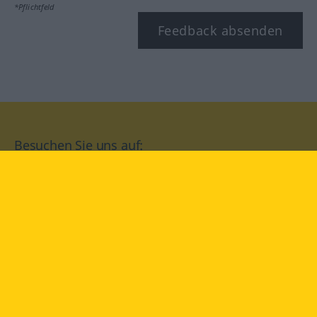
*Pflichtfeld
Feedback absenden
Besuchen Sie uns auf:
facebook
YouTube
Instagram
Langenscheidt
NUTZUNGSBEDINGUNGEN