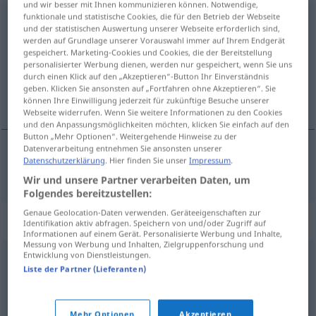
und wir besser mit Ihnen kommunizieren können. Notwendige,
funktionale und statistische Cookies, die für den Betrieb der Webseite
aufscheuchen
und der statistischen Auswertung unserer Webseite erforderlich sind,
werden auf Grundlage unserer Vorauswahl immer auf Ihrem Endgerät
Übersicht aller Übersetzungen
gespeichert. Marketing-Cookies und Cookies, die der Bereitstellung
personalisierter Werbung dienen, werden nur gespeichert, wenn Sie uns
(Für mehr Details die Übersetzung anklicken/antippen)
durch einen Klick auf den „Akzeptieren“-Button Ihr Einverständnis
geben. Klicken Sie ansonsten auf „Fortfahren ohne Akzeptieren“. Sie
styggja, fæla á fætur
können Ihre Einwilligung jederzeit für zukünftige Besuche unserer
Webseite widerrufen. Wenn Sie weitere Informationen zu den Cookies
und den Anpassungsmöglichkeiten möchten, klicken Sie einfach auf den
Button „Mehr Optionen“. Weitergehende Hinweise zu der
Datenverarbeitung entnehmen Sie ansonsten unserer
Datenschutzerklärung
. Hier finden Sie unser
Impressum
.
styggja, fæla
á
fætur
aufscheuchen
Wir und unsere Partner verarbeiten Daten, um
Folgendes bereitzustellen:
Genaue Geolocation-Daten verwenden. Geräteeigenschaften zur
Synonyme für "aufscheuchen"
Identifikation aktiv abfragen. Speichern von und/oder Zugriff auf
Informationen auf einem Gerät. Personalisierte Werbung und Inhalte,
Messung von Werbung und Inhalten, Zielgruppenforschung und
Entwicklung von Dienstleistungen.
aufwecken
,
elektrisieren (ugs.)
,
alarmieren
,
wecken
,
Liste der Partner (Lieferanten)
aufschrecken
,
erschüttern
Mehr Optionen
Akzeptieren