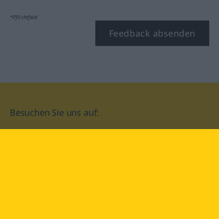
*Pflichtfeld
Feedback absenden
Besuchen Sie uns auf:
facebook
YouTube
Instagram
Langenscheidt