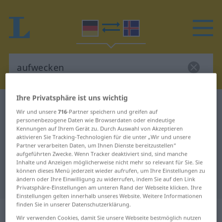
Ihre Privatsphäre ist uns wichtig
Deutsch-Isländisch Wörterbuch
aufwecken
Wir und unsere
716
-Partner speichern und greifen auf
Deutsch-Isländisch Übersetzung
personenbezogene Daten wie Browserdaten oder eindeutige
Kennungen auf Ihrem Gerät zu. Durch Auswahl von Akzeptieren
für "aufwecken"
aktivieren Sie Tracking-Technologien für die unter „Wir und unsere
Partner verarbeiten Daten, um Ihnen Dienste bereitzustellen“
aufgeführten Zwecke. Wenn Tracker deaktiviert sind, sind manche
Inhalte und Anzeigen möglicherweise nicht mehr so relevant für Sie. Sie
"aufwecken" Isländisch
können dieses Menü jederzeit wieder aufrufen, um Ihre Einstellungen zu
ändern oder Ihre Einwilligung zu widerrufen, indem Sie auf den Link
Übersetzung
Privatsphäre-Einstellungen am unteren Rand der Webseite klicken. Ihre
Einstellungen gelten innerhalb unseres Website. Weitere Informationen
finden Sie in unserer Datenschutzerklärung.
„aufwecken“
Wir verwenden Cookies, damit Sie unsere Webseite bestmöglich nutzen