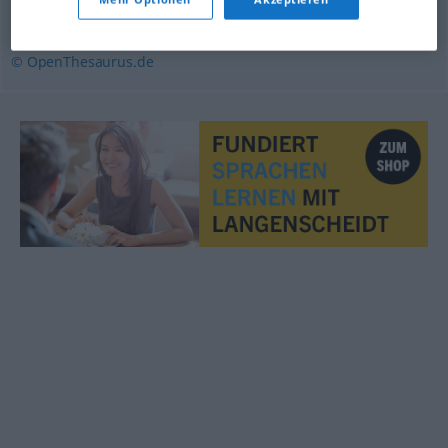
aufschrecken
,
erschüttern
© OpenThesaurus.de