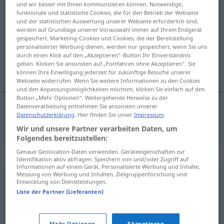
und wir besser mit Ihnen kommunizieren können. Notwendige,
funktionale und statistische Cookies, die für den Betrieb der Webseite
aufwecken
und der statistischen Auswertung unserer Webseite erforderlich sind,
werden auf Grundlage unserer Vorauswahl immer auf Ihrem Endgerät
Übersicht aller Übersetzungen
gespeichert. Marketing-Cookies und Cookies, die der Bereitstellung
(Für mehr Details die Übersetzung anklicken/antippen)
personalisierter Werbung dienen, werden nur gespeichert, wenn Sie uns
durch einen Klick auf den „Akzeptieren“-Button Ihr Einverständnis
geben. Klicken Sie ansonsten auf „Fortfahren ohne Akzeptieren“. Sie
vekja
können Ihre Einwilligung jederzeit für zukünftige Besuche unserer
Webseite widerrufen. Wenn Sie weitere Informationen zu den Cookies
und den Anpassungsmöglichkeiten möchten, klicken Sie einfach auf den
Button „Mehr Optionen“. Weitergehende Hinweise zu der
Datenverarbeitung entnehmen Sie ansonsten unserer
Datenschutzerklärung
. Hier finden Sie unser
Impressum
.
vekja
aufwecken
Wir und unsere Partner verarbeiten Daten, um
Folgendes bereitzustellen:
Genaue Geolocation-Daten verwenden. Geräteeigenschaften zur
Synonyme für "aufwecken"
Identifikation aktiv abfragen. Speichern von und/oder Zugriff auf
Informationen auf einem Gerät. Personalisierte Werbung und Inhalte,
Messung von Werbung und Inhalten, Zielgruppenforschung und
Entwicklung von Dienstleistungen.
wecken
,
elektrisieren (ugs.)
Liste der Partner (Lieferanten)
elektrisieren (ugs.)
,
alarmieren
,
aufscheuchen
,
wecken
,
Mehr Optionen
Akzeptieren