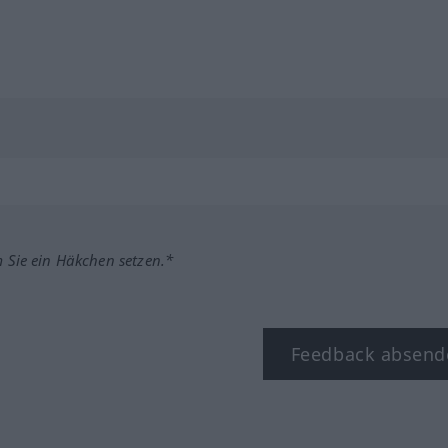
m Sie ein Häkchen setzen.*
Feedback absend