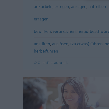
ankurbeln
,
erregen
,
anregen
,
antreiben
erregen
bewirken
,
verursachen
,
heraufbeschwör
anstiften
,
auslösen
,
(zu etwas) führen
,
be
herbeiführen
© OpenThesaurus.de