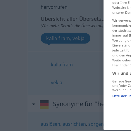
oder Ihre E
hervorrufen
Webseite kli
unserer Dat
Übersicht aller Übersetzungen
Wir verwend
(Für mehr Details die Übersetzung anklicken/an
kommunizier
der statist
immer auf I
kalla fram, vekja
Werbung die
Einverständ
jederzeit f
und den Anp
Weitergehen
kalla
fram
Hier finden
Wir und 
Genaue Geol
vekja
und/oder Zu
Werbung und
Liste der P
Synonyme für "hervorrufe
auslösen
,
ausrichten
,
sorgen (für)
,
bewir