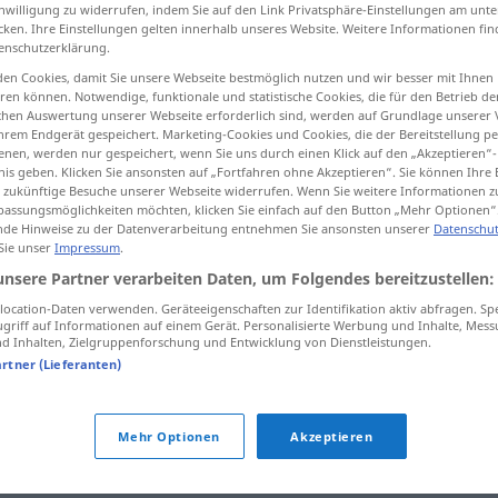
inwilligung zu widerrufen, indem Sie auf den Link Privatsphäre-Einstellungen am unt
cken. Ihre Einstellungen gelten innerhalb unseres Website. Weitere Informationen fin
enschutzerklärung.
en Cookies, damit Sie unsere Webseite bestmöglich nutzen und wir besser mit Ihnen
tippen)
en können. Notwendige, funktionale und statistische Cookies, die für den Betrieb d
ischen Auswertung unserer Webseite erforderlich sind, werden auf Grundlage unserer
hrem Endgerät gespeichert. Marketing-Cookies und Cookies, die der Bereitstellung per
nen, werden nur gespeichert, wenn Sie uns durch einen Klick auf den „Akzeptieren“-
nis geben. Klicken Sie ansonsten auf „Fortfahren ohne Akzeptieren“. Sie können Ihre 
ür zukünftige Besuche unserer Webseite widerrufen. Wenn Sie weitere Informationen 
assungsmöglichkeiten möchten, klicken Sie einfach auf den Button „Mehr Optionen“
de Hinweise zu der Datenverarbeitung entnehmen Sie ansonsten unserer
Datenschut
hervorrufen
 Sie unser
Impressum
.
unsere Partner verarbeiten Daten, um Folgendes bereitzustellen:
ocation-Daten verwenden. Geräteeigenschaften zur Identifikation aktiv abfragen. Sp
hervorrufen
griff auf Informationen auf einem Gerät. Personalisierte Werbung und Inhalte, Mes
 Inhalten, Zielgruppenforschung und Entwicklung von Dienstleistungen.
artner (Lieferanten)
n"
Mehr Optionen
Akzeptieren
ken
,
verursachen