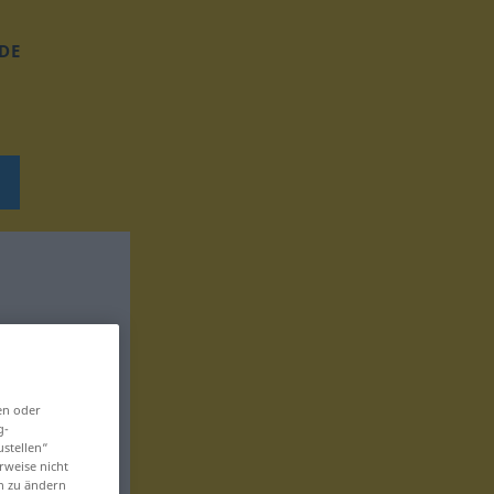
DE
en oder
g-
ustellen“
rweise nicht
en zu ändern