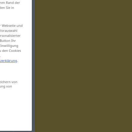
eren Rand der
den Sie in
er Webseite und
 Vorauswahl
sonalisierter
Button Ihr
Einwilligung
zu den Cookies
.
zerklärung
.
eichern von
sung von