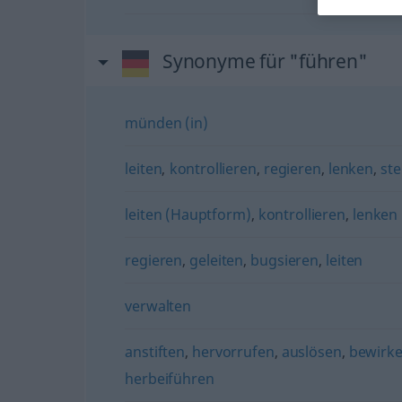
Synonyme für "führen"
münden (in)
leiten
,
kontrollieren
,
regieren
,
lenken
,
st
leiten (Hauptform)
,
kontrollieren
,
lenken
regieren
,
geleiten
,
bugsieren
,
leiten
verwalten
anstiften
,
hervorrufen
,
auslösen
,
bewirk
herbeiführen