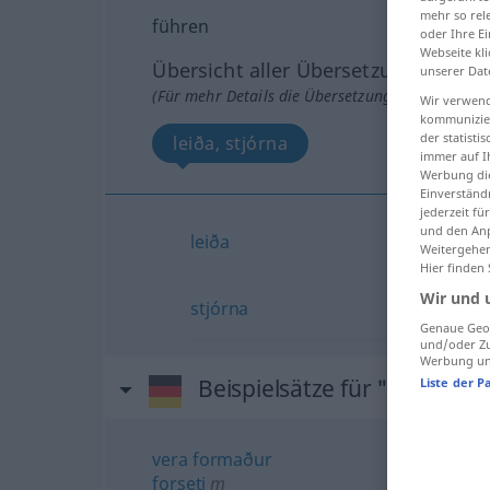
mehr so rel
führen
oder Ihre E
Webseite kli
Übersicht aller Übersetzungen
unserer Dat
(Für mehr Details die Übersetzung anklicken/an
Wir verwend
kommunizier
der statist
leiða, stjórna
immer auf I
Werbung die
Einverständ
jederzeit f
und den Anp
leiða
Weitergehen
Hier finden
Wir und 
stjórna
Genaue Geol
und/oder Zu
Werbung und
Beispielsätze für "führen"
Liste der P
vera
formaður
forseti
m