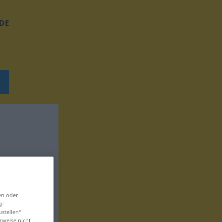
DE
en oder
g-
ustellen“
rweise nicht