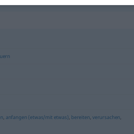
euern
en
,
anfangen (etwas/mit etwas)
,
bereiten
,
verursachen
,