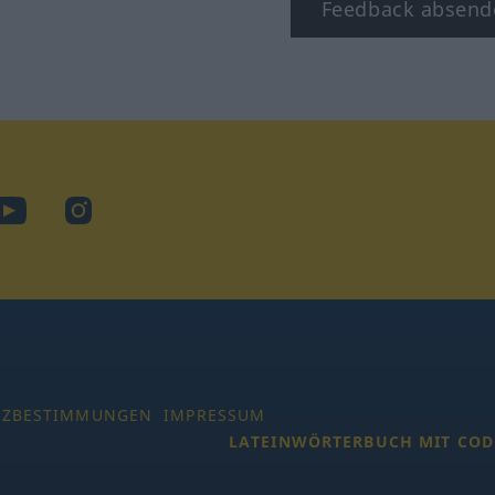
Feedback absend
ook
YouTube
Instagram
TZBESTIMMUNGEN
IMPRESSUM
LATEINWÖRTERBUCH MIT COD