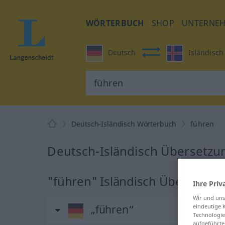
WÖRTERBUCH
SHOP
UNTERNE
Deutsch
Isländisch
Deutsch-Isländisch Wörterbuch
führen
Deutsch-Isländisch Übersetzun
"führen" Isländisch Übersetzu
Ihre Priv
Wir und un
eindeutige 
„führen“
Technologie
aufgeführte