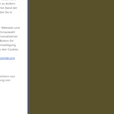
en zu ändern
eren Rand der
den Sie in
er Webseite und
 Vorauswahl
sonalisierter
Button Ihr
Einwilligung
zu den Cookies
.
zerklärung
.
eichern von
sung von