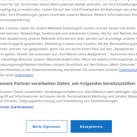
evant für Sie. Sie können dieses Menü jederzeit wieder aufrufen, um Ihre Einstellung
inwilligung zu widerrufen, indem Sie auf den Link Privatsphäre-Einstellungen am unt
cken. Ihre Einstellungen gelten innerhalb unseres Website. Weitere Informationen fin
enschutzerklärung.
tippen)
en Cookies, damit Sie unsere Webseite bestmöglich nutzen und wir besser mit Ihnen
en können. Notwendige, funktionale und statistische Cookies, die für den Betrieb d
ischen Auswertung unserer Webseite erforderlich sind, werden auf Grundlage unserer
hrem Endgerät gespeichert. Marketing-Cookies und Cookies, die der Bereitstellung per
nen, werden nur gespeichert, wenn Sie uns durch einen Klick auf den „Akzeptieren“-
nis geben. Klicken Sie ansonsten auf „Fortfahren ohne Akzeptieren“. Sie können Ihre 
ür zukünftige Besuche unserer Webseite widerrufen. Wenn Sie weitere Informationen 
assungsmöglichkeiten möchten, klicken Sie einfach auf den Button „Mehr Optionen“
führen
de Hinweise zu der Datenverarbeitung entnehmen Sie ansonsten unserer
Datenschut
 Sie unser
Impressum
.
unsere Partner verarbeiten Daten, um Folgendes bereitzustellen:
führen
ocation-Daten verwenden. Geräteeigenschaften zur Identifikation aktiv abfragen. Sp
griff auf Informationen auf einem Gerät. Personalisierte Werbung und Inhalte, Mes
 Inhalten, Zielgruppenforschung und Entwicklung von Dienstleistungen.
artner (Lieferanten)
Mehr Optionen
Akzeptieren
den
Vorsitz
führen