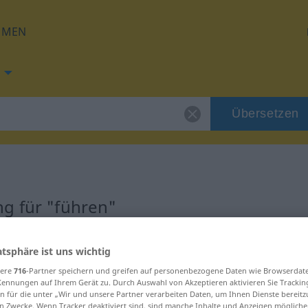
HMEN
Übersetzen
g für "führen"
ng
atsphäre ist uns wichtig
sere
716
-Partner speichern und greifen auf personenbezogene Daten wie Browserdat
Kennungen auf Ihrem Gerät zu. Durch Auswahl von Akzeptieren aktivieren Sie Trackin
n für die unter „Wir und unsere Partner verarbeiten Daten, um Ihnen Dienste bereitz
n Zwecke. Wenn Tracker deaktiviert sind, sind manche Inhalte und Anzeigen mögliche