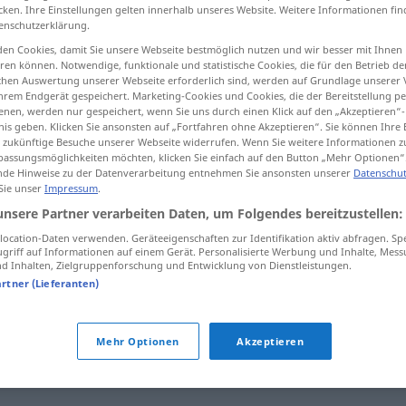
cken. Ihre Einstellungen gelten innerhalb unseres Website. Weitere Informationen fin
enschutzerklärung.
en Cookies, damit Sie unsere Webseite bestmöglich nutzen und wir besser mit Ihnen
en können. Notwendige, funktionale und statistische Cookies, die für den Betrieb d
tippen)
ischen Auswertung unserer Webseite erforderlich sind, werden auf Grundlage unserer
hrem Endgerät gespeichert. Marketing-Cookies und Cookies, die der Bereitstellung per
nen, werden nur gespeichert, wenn Sie uns durch einen Klick auf den „Akzeptieren“-
nis geben. Klicken Sie ansonsten auf „Fortfahren ohne Akzeptieren“. Sie können Ihre 
ür zukünftige Besuche unserer Webseite widerrufen. Wenn Sie weitere Informationen 
assungsmöglichkeiten möchten, klicken Sie einfach auf den Button „Mehr Optionen“
de Hinweise zu der Datenverarbeitung entnehmen Sie ansonsten unserer
Datenschut
 Sie unser
Impressum
.
bereiten
unsere Partner verarbeiten Daten, um Folgendes bereitzustellen:
ocation-Daten verwenden. Geräteeigenschaften zur Identifikation aktiv abfragen. Sp
griff auf Informationen auf einem Gerät. Personalisierte Werbung und Inhalte, Mes
bereiten
 Inhalten, Zielgruppenforschung und Entwicklung von Dienstleistungen.
artner (Lieferanten)
Mehr Optionen
Akzeptieren