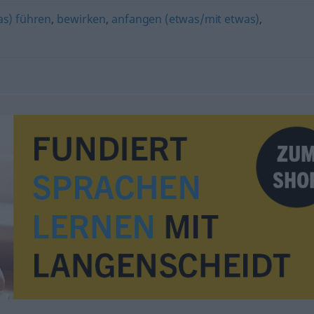
as) führen
,
bewirken
,
anfangen (etwas/mit etwas)
,