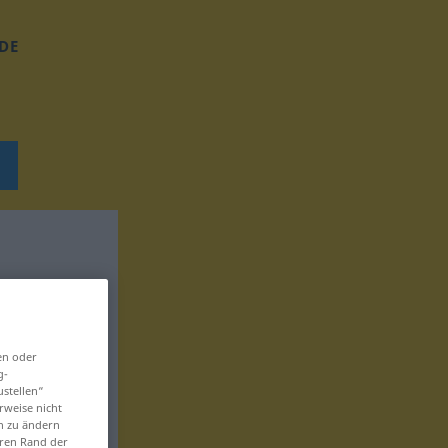
DE
en oder
g-
ustellen“
rweise nicht
en zu ändern
eren Rand der