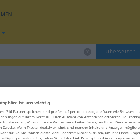
HMEN
Übersetzen
g für "bereiten"
atsphäre ist uns wichtig
ung
sere
716
-Partner speichern und greifen auf personenbezogene Daten wie Browserdat
Kennungen auf Ihrem Gerät zu. Durch Auswahl von Akzeptieren aktivieren Sie Trackin
n für die unter „Wir und unsere Partner verarbeiten Daten, um Ihnen Dienste bereitz
n Zwecke. Wenn Tracker deaktiviert sind, sind manche Inhalte und Anzeigen mögliche
evant für Sie. Sie können dieses Menü jederzeit wieder aufrufen, um Ihre Einstellung
inwilligung zu widerrufen, indem Sie auf den Link Privatsphäre-Einstellungen am unt