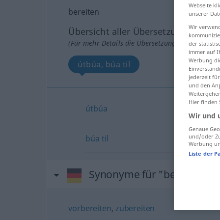
Webseite kli
bereiten
unserer Dat
Wir verwend
Übersicht aller Übersetzungen
kommunizier
(Für mehr Details die Übersetzung anklicken/an
der statist
immer auf I
Werbung die
útbúa, búa til
Einverständ
jederzeit f
und den Anp
Weitergehen
Hier finden
útbúa
Wir und 
Genaue Geol
und/oder Zu
búa
til
Werbung und
Liste der P
Synonyme für "bereiten"
vorbereiten
,
zubereiten