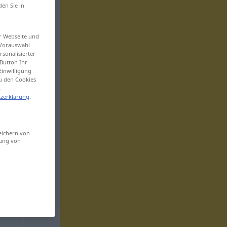
den Sie in
er Webseite und
 Vorauswahl
sonalisierter
Button Ihr
Einwilligung
zu den Cookies
.
zerklärung
.
eichern von
sung von