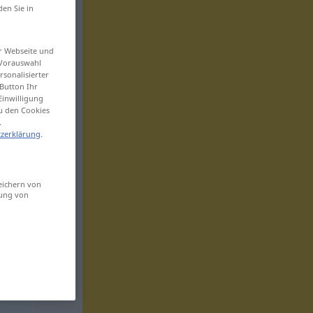
den Sie in
er Webseite und
 Vorauswahl
sonalisierter
Button Ihr
Einwilligung
zu den Cookies
.
zerklärung
.
eichern von
sung von