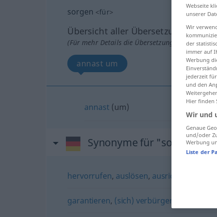
Webseite kli
sorgen
<
für
>
unserer Dat
Wir verwend
Übersicht aller Übersetzungen
kommunizier
(Für mehr Details die Übersetzung anklicken/an
der statist
immer auf I
Werbung die
annast um
Einverständ
jederzeit f
und den Anp
Weitergehen
Hier finden
annast
(um)
Wir und 
Genaue Geol
und/oder Zu
Synonyme für "sorgen"
Werbung und
Liste der P
hervorrufen
,
auslösen
,
ausrichten
,
bewir
garantieren
,
(sich) verbürgen (für)
,
vers