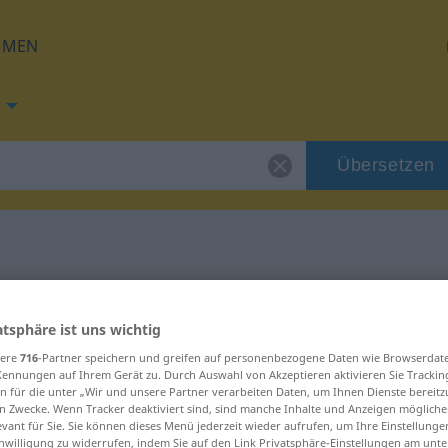
HMEN
Übersetzen
ng für "sorgen"
atsphäre ist uns wichtig
ng
sere
716
-Partner speichern und greifen auf personenbezogene Daten wie Browserdat
Kennungen auf Ihrem Gerät zu. Durch Auswahl von Akzeptieren aktivieren Sie Trackin
n für die unter „Wir und unsere Partner verarbeiten Daten, um Ihnen Dienste bereitz
n Zwecke. Wenn Tracker deaktiviert sind, sind manche Inhalte und Anzeigen mögliche
evant für Sie. Sie können dieses Menü jederzeit wieder aufrufen, um Ihre Einstellung
inwilligung zu widerrufen, indem Sie auf den Link Privatsphäre-Einstellungen am unt