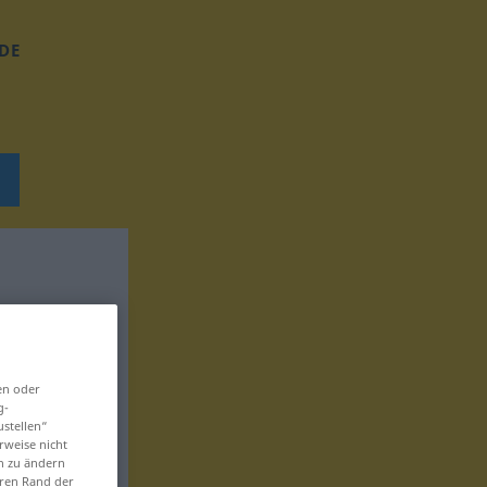
DE
en oder
g-
ustellen“
rweise nicht
en zu ändern
eren Rand der