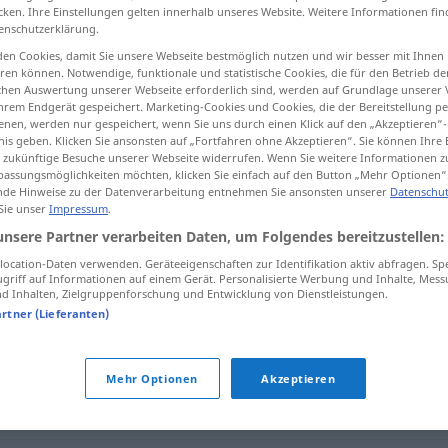
cken. Ihre Einstellungen gelten innerhalb unseres Website. Weitere Informationen fin
enschutzerklärung.
en Cookies, damit Sie unsere Webseite bestmöglich nutzen und wir besser mit Ihnen
en können. Notwendige, funktionale und statistische Cookies, die für den Betrieb d
tippen)
ischen Auswertung unserer Webseite erforderlich sind, werden auf Grundlage unserer
hrem Endgerät gespeichert. Marketing-Cookies und Cookies, die der Bereitstellung per
nen, werden nur gespeichert, wenn Sie uns durch einen Klick auf den „Akzeptieren“-
nis geben. Klicken Sie ansonsten auf „Fortfahren ohne Akzeptieren“. Sie können Ihre 
ür zukünftige Besuche unserer Webseite widerrufen. Wenn Sie weitere Informationen 
assungsmöglichkeiten möchten, klicken Sie einfach auf den Button „Mehr Optionen“
de Hinweise zu der Datenverarbeitung entnehmen Sie ansonsten unserer
Datenschut
 Sie unser
Impressum
.
sorgen
unsere Partner verarbeiten Daten, um Folgendes bereitzustellen:
ocation-Daten verwenden. Geräteeigenschaften zur Identifikation aktiv abfragen. Sp
griff auf Informationen auf einem Gerät. Personalisierte Werbung und Inhalte, Mes
 Inhalten, Zielgruppenforschung und Entwicklung von Dienstleistungen.
artner (Lieferanten)
ken
,
verursachen
Mehr Optionen
Akzeptieren
prechen
,
zusichern
,
gewährleisten